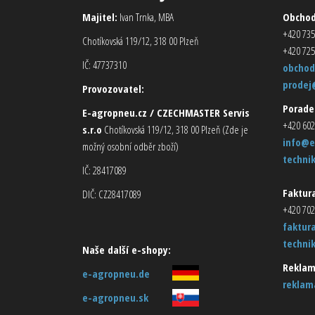
Majitel:
Ivan Trnka, MBA
Obcho
+420 735
Chotíkovská 119/12, 318 00 Plzeň
+420 725
IČ: 47737310
obchod
prodej
Provozovatel:
Porade
E-agropneu.cz / CZECHMASTER Servis
+420 602
s.r.o
Chotíkovská 119/12, 318 00 Plzeň (Zde je
info@e
možný osobní odběr zboží)
techni
IČ: 28417089
Faktura
DIČ: CZ28417089
+420 702
faktur
techni
Naše další e-shopy:
Reklam
e-agropneu.de
reklam
e-agropneu.sk