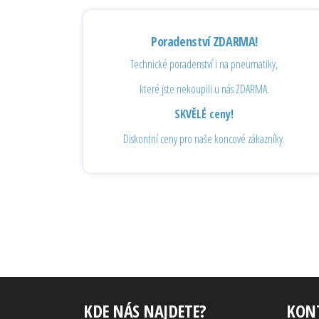
Poradenství ZDARMA!
Technické poradenství i na pneumatiky,
které jste nekoupili u nás ZDARMA.
SKVĚLÉ ceny!
Diskontní ceny pro naše koncové zákazníky.
KDE NÁS NAJDETE?
KON