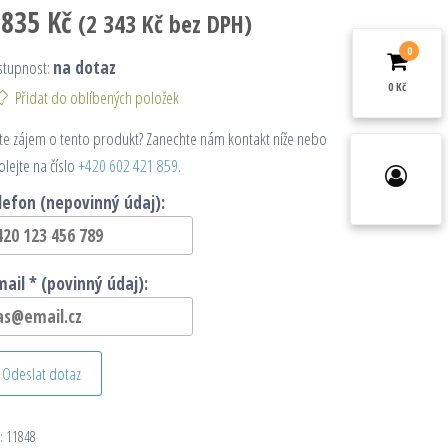
 835
Kč
(
2 343
Kč
bez DPH)
0
stupnost:
na dotaz
0 Kč
Přidat do oblíbených položek
e zájem o tento produkt? Zanechte nám kontakt níže nebo
olejte na číslo
+420 602 421 859
.
lefon (nepovinný údaj):
mail * (povinný údaj):
Odeslat dotaz
:
11848