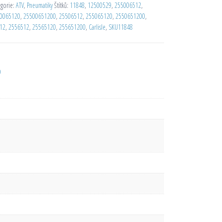
egorie:
ATV
,
Pneumatiky
Štítků:
11848
,
12500529
,
255006512
,
0065120
,
25500651200
,
25506512
,
255065120
,
2550651200
,
12
,
2556512
,
25565120
,
255651200
,
Carlisle
,
SKU11848
D