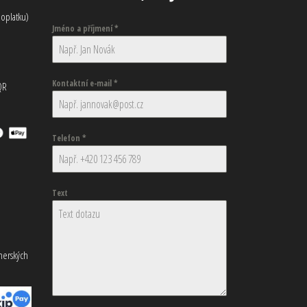
oplatku)
Jméno a příjmení
*
Kontaktní e-mail
*
QR
Telefon
*
Text
tnerských