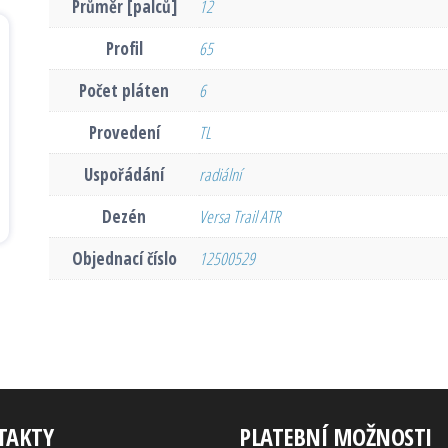
Průměr [palců]
12
Profil
65
Počet pláten
6
Provedení
TL
Uspořádání
radiální
Dezén
Versa Trail ATR
Objednací číslo
12500529
TAKTY
PLATEBNÍ MOŽNOSTI