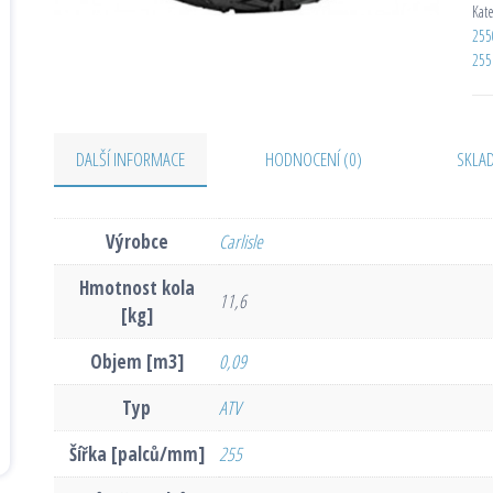
Kat
255
255
DALŠÍ INFORMACE
HODNOCENÍ (0)
SKLA
Výrobce
Carlisle
Hmotnost kola
11,6
[kg]
Objem [m3]
0,09
Typ
ATV
Šířka [palců/mm]
255