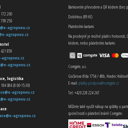
d
Bankovním převodem a QR kódem (bez p
 172 200
Dobírkou (89 Kč)
 709 250
Platebními kartami
@e-agropneu.cz
@e-agropneu.cz
Na prodejně je možné platit v hotovosti, 
kódem, nebo platebními kartami.
nství
 421 859
-agropneu.cz
k@e-agropneu.cz
Comgate, a.s.
Gočárova třída 1754 / 48b, Hradec Králové
ce, logistika
E-mail:
platby-podpora@comgate.cz
 184 084 (8:00-15:30)
ace@e-agropneu.cz
Tel: +420 228 224 267
k@e-agropneu.cz
Můžete také využít nákup na splátky u par
ace
:
společností v platební bráně Comgate.
ace@e-agropneu.cz