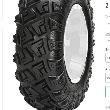
2
Do
Mát
zav
Te
E-
SKU