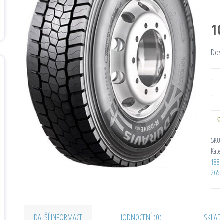
1
Do
SKU
Kat
188
265
DALŠÍ INFORMACE
HODNOCENÍ (0)
SKLA