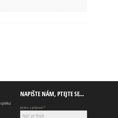
NAPIŠTE NÁM, PTEJTE SE…
oplatku)
Jméno a příjmení
*