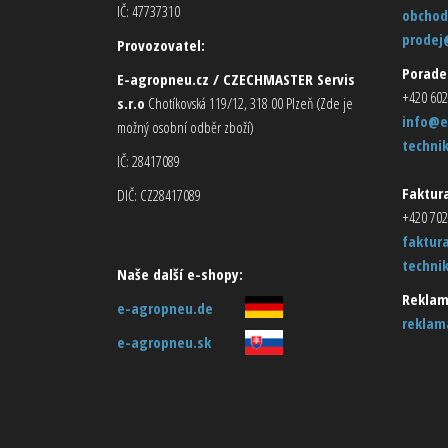
IČ: 47737310
obchod
prodej
Provozovatel:
Porade
E-agropneu.cz / CZECHMASTER Servis
+420 602
s.r.o
Chotíkovská 119/12, 318 00 Plzeň (Zde je
info@e
možný osobní odběr zboží)
techni
IČ: 28417089
Faktura
DIČ: CZ28417089
+420 702
faktur
techni
Naše další e-shopy:
Reklam
e-agropneu.de
reklam
e-agropneu.sk