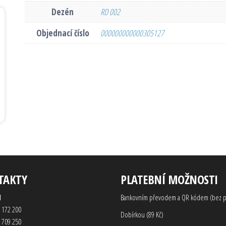
Dezén
RD 002
Objednací číslo
000000000000305127
TAKTY
PLATEBNÍ MOŽNOSTI
d
Bankovním převodem a QR kódem (bez p
 172 200
Dobírkou (89 Kč)
 709 250