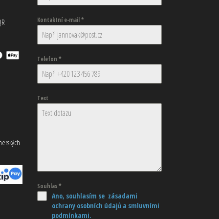
Kontaktní e-mail
*
QR
Telefon
*
Text
tnerských
Souhlas
*
Ano, souhlasím se zásadami
ochrany osobních údajů
a smluvními
podmínkami.