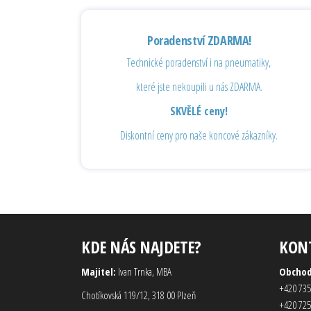
Poradenství ZDARMA!
Technické poradenství i na pneumatiky,
které jste nekoupili u nás ZDARMA.
SKVĚLÉ ceny!
Diskontní ceny pro naše koncové zákazníky.
KDE NÁS NAJDETE?
KON
Majitel:
Ivan Trnka, MBA
Obcho
+420 735
Chotíkovská 119/12, 318 00 Plzeň
+420 725