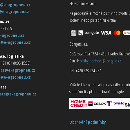
Platebními kartami
@e-agropneu.cz
@e-agropneu.cz
Na prodejně je možné platit v hotovosti, 
kódem, nebo platebními kartami.
nství
 421 859
-agropneu.cz
k@e-agropneu.cz
Comgate, a.s.
Gočárova třída 1754 / 48b, Hradec Králové
ce, logistika
E-mail:
platby-podpora@comgate.cz
 184 084 (8:00-15:30)
ace@e-agropneu.cz
Tel: +420 228 224 267
k@e-agropneu.cz
Můžete také využít nákup na splátky u par
ace
:
společností v platební bráně Comgate.
ace@e-agropneu.cz
Obchodní podmínky