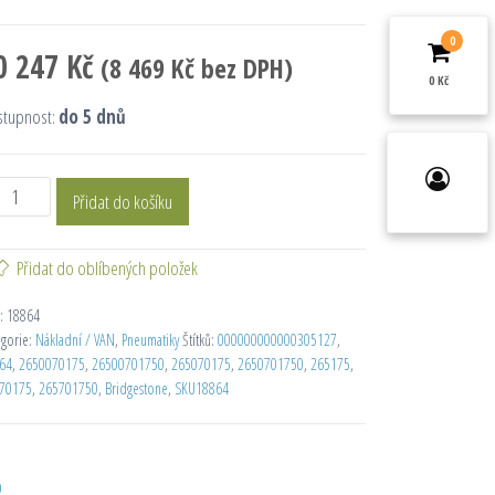
0
0 247
Kč
(
8 469
Kč
bez DPH)
0 Kč
stupnost:
do 5 dnů
Přidat do košíku
Přidat do oblíbených položek
:
18864
egorie:
Nákladní / VAN
,
Pneumatiky
Štítků:
000000000000305127
,
64
,
2650070175
,
26500701750
,
265070175
,
2650701750
,
265175
,
70175
,
265701750
,
Bridgestone
,
SKU18864
D