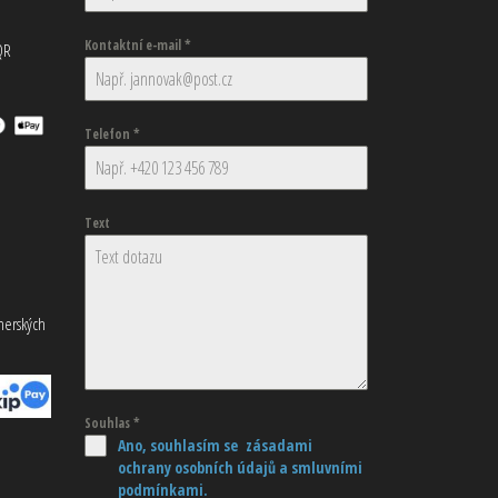
Kontaktní e-mail
*
QR
Telefon
*
Text
tnerských
Souhlas
*
Ano, souhlasím se zásadami
ochrany osobních údajů
a smluvními
podmínkami.