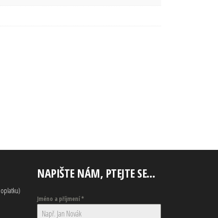
NAPIŠTE NÁM, PTEJTE SE…
oplatku)
Jméno a příjmení
*