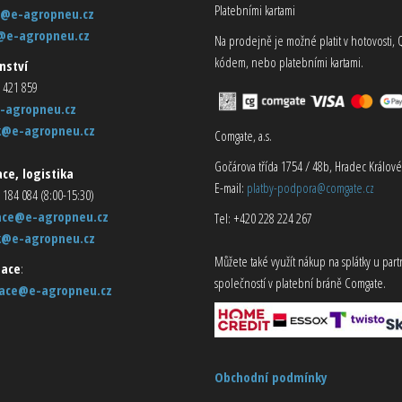
Platebními kartami
@e-agropneu.cz
@e-agropneu.cz
Na prodejně je možné platit v hotovosti, 
kódem, nebo platebními kartami.
nství
 421 859
-agropneu.cz
k@e-agropneu.cz
Comgate, a.s.
Gočárova třída 1754 / 48b, Hradec Králové
ce, logistika
E-mail:
platby-podpora@comgate.cz
 184 084 (8:00-15:30)
ace@e-agropneu.cz
Tel: +420 228 224 267
k@e-agropneu.cz
Můžete také využít nákup na splátky u par
ace
:
společností v platební bráně Comgate.
ace@e-agropneu.cz
Obchodní podmínky