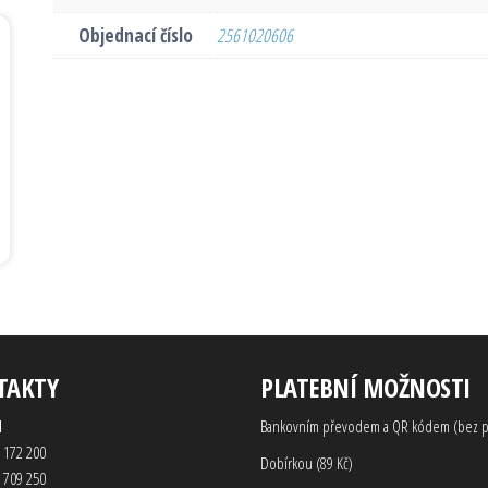
Objednací číslo
2561020606
TAKTY
PLATEBNÍ MOŽNOSTI
d
Bankovním převodem a QR kódem (bez p
 172 200
Dobírkou (89 Kč)
 709 250