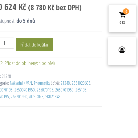
0 624
Kč
(
8 780
Kč
bez DPH)
0
stupnost:
do 5 dnů
0 Kč
Přidat do košíku
Přidat do oblíbených položek
:
21348
egorie:
Nákladní / VAN
,
Pneumatiky
Štítků:
21348
,
2561020606
,
0070195
,
26500701950
,
265070195
,
2650701950
,
265195
,
70195
,
265701950
,
AUSTONE
,
SKU21348
D