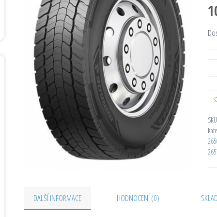
1
Do
SKU
Kat
265
265
DALŠÍ INFORMACE
HODNOCENÍ (0)
SKLA