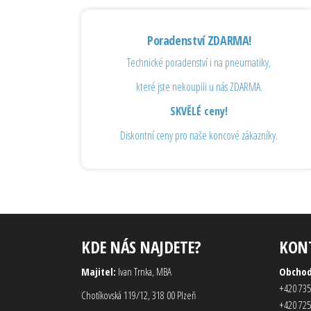
Poradenství ZDARMA!
Technické poradenství i na pneumatiky,
které jste nekoupili u nás ZDARMA.
SKVĚLÉ ceny!
Diskontní ceny pro naše koncové zákazníky.
KDE NÁS NAJDETE?
KON
Majitel:
Ivan Trnka, MBA
Obcho
+420 735
Chotíkovská 119/12, 318 00 Plzeň
+420 725