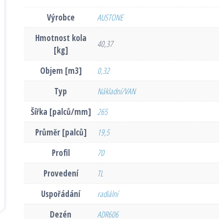
Výrobce
AUSTONE
Hmotnost kola
40,37
[kg]
Objem [m3]
0,32
Typ
Nákladní/VAN
Šířka [palců/mm]
265
Průměr [palců]
19,5
Profil
70
Provedení
TL
Uspořádání
radiální
Dezén
ADR606