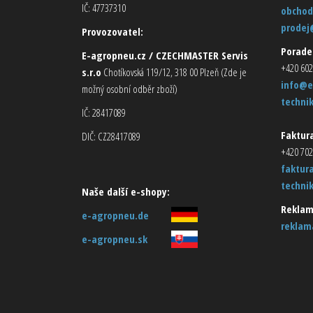
IČ: 47737310
obchod
prodej
Provozovatel:
Porade
E-agropneu.cz / CZECHMASTER Servis
+420 602
s.r.o
Chotíkovská 119/12, 318 00 Plzeň (Zde je
info@e
možný osobní odběr zboží)
techni
IČ: 28417089
Faktura
DIČ: CZ28417089
+420 702
faktur
techni
Naše další e-shopy:
Reklam
e-agropneu.de
reklam
e-agropneu.sk