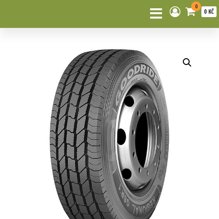
0
0 KČ