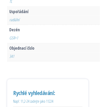
TL
Uspořádání
radiální
Dezén
GSR+1
Objednací číslo
341
Rychlé vyhledávání:
Např. 11,2-24 zadejte jako 11224