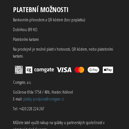
PLATEBNÍ MOŽNOSTI
Bankovním převodem a QR kódem (bez poplatku)
Dobírkou (89 Kč)
Platebními kartami
Na prodejně je možné platit v hotovosti, QR kódem, nebo platebními
kartami.
Comgate, a.s.
Gočárova třída 1754 / 48b, Hradec Králové
E-mail:
platby-podpora@comgate.cz
Tel: +420 228 224 267
Můžete také využít nákup na splátky u partnerských společností v