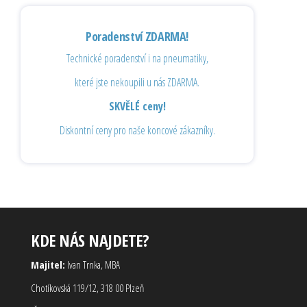
Poradenství ZDARMA!
Technické poradenství i na pneumatiky,
které jste nekoupili u nás ZDARMA.
SKVĚLÉ ceny!
Diskontní ceny pro naše koncové zákazníky.
KDE NÁS NAJDETE?
Majitel:
Ivan Trnka, MBA
Chotíkovská 119/12, 318 00 Plzeň