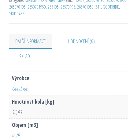
Kategorie:
Nákladní / VAN
,
Pneumatiky
Štítků:
10437
,
2650070195
,
26500701950
,
265070195
,
2650701950
,
265195
,
26570195
,
265701950
,
341
,
GOODRIDE
,
SKU10437
DALŠÍ INFORMACE
HODNOCENÍ (0)
SKLAD
Výrobce
Goodride
Hmotnost kola [kg]
36,93
Objem [m3]
0,29