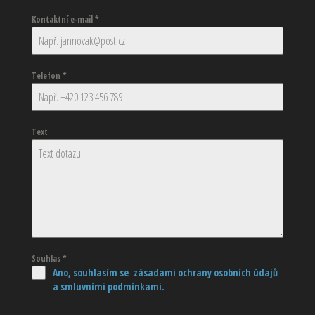
Kontaktní e-mail
*
Telefon
*
Text
Souhlas
*
Ano, souhlasím se zásadami ochrany osobních údajů
a smluvními podmínkami.