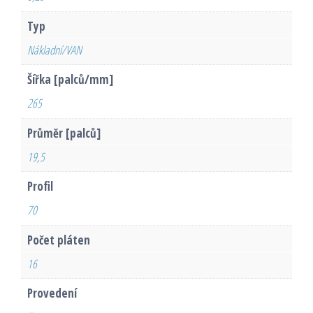
Typ
Nákladní/VAN
Šířka [palců/mm]
265
Průměr [palců]
19,5
Profil
70
Počet pláten
16
Provedení