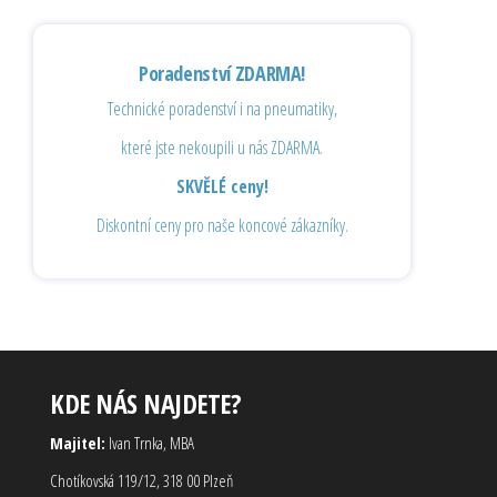
Poradenství ZDARMA!
Technické poradenství i na pneumatiky,
které jste nekoupili u nás ZDARMA.
SKVĚLÉ ceny!
Diskontní ceny pro naše koncové zákazníky.
KDE NÁS NAJDETE?
Majitel:
Ivan Trnka, MBA
Chotíkovská 119/12, 318 00 Plzeň