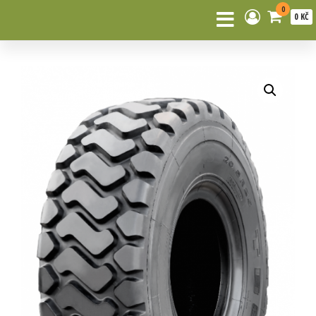
0
0 KČ