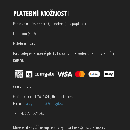
PLATEBNÍ MOŽNOSTI
Bankovním převodem a QR kódem (bez poplatku)
Dobírkou (89 Kč)
Platebními kartami
Na prodejně je možné platit v hotovosti, QR kódem, nebo platebními
kartami.
Comgate, a.s.
Gočárova třída 1754 / 48b, Hradec Králové
E-mail:
platby-podpora@comgate.cz
Tel: +420 228 224 267
Můžete také využít nákup na splátky u partnerských společností v