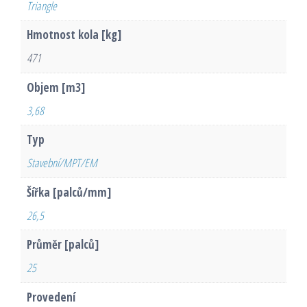
Triangle
Hmotnost kola [kg]
471
Objem [m3]
3,68
Typ
Stavební/MPT/EM
Šířka [palců/mm]
26,5
Průměr [palců]
25
Provedení