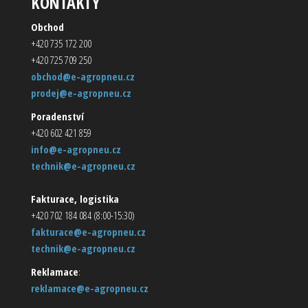
KONTAKTY
Obchod
+420 735 172 200
+420 725 709 250
obchod@e-agropneu.cz
prodej@e-agropneu.cz
Poradenství
+420 602 421 859
info@e-agropneu.cz
technik@e-agropneu.cz
Fakturace, logistika
+420 702 184 084 (8:00-15:30)
fakturace@e-agropneu.cz
technik@e-agropneu.cz
Reklamace
:
reklamace@e-agropneu.cz