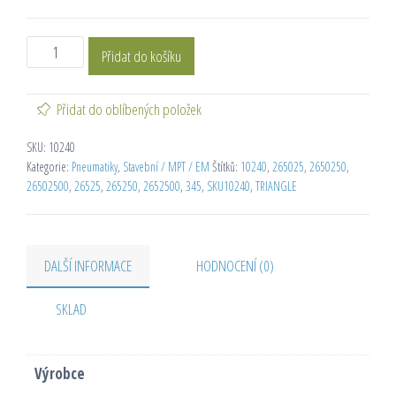
Přidat do košíku
Přidat do oblíbených položek
SKU:
10240
Kategorie:
Pneumatiky
,
Stavební / MPT / EM
Štítků:
10240
,
265025
,
2650250
,
26502500
,
26525
,
265250
,
2652500
,
345
,
SKU10240
,
TRIANGLE
DALŠÍ INFORMACE
HODNOCENÍ (0)
SKLAD
Výrobce