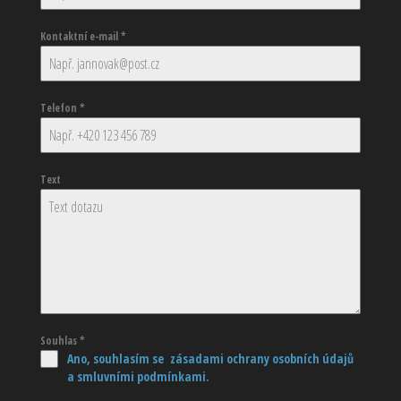
Kontaktní e-mail
*
Telefon
*
Text
Souhlas
*
Ano, souhlasím se zásadami ochrany osobních údajů
a smluvními podmínkami.