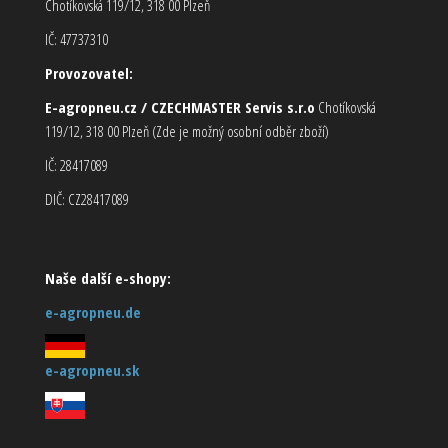
Chotíkovská 119/12, 318 00 Plzeň
IČ: 47737310
Provozovatel:
E-agropneu.cz / CZECHMASTER Servis s.r.o
Chotíkovská
119/12, 318 00 Plzeň (Zde je možný osobní odběr zboží)
IČ: 28417089
DIČ: CZ28417089
Naše další e-shopy:
e-agropneu.de
e-agropneu.sk