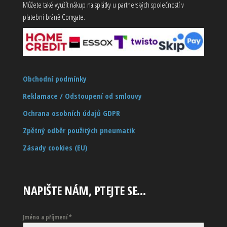
Můžete také využít nákup na splátky u partnerských společností v
platební bráně Comgate.
Obchodní podmínky
Reklamace / Odstoupení od smlouvy
Ochrana osobních údajů GDPR
Zpětný odběr použitých pneumatik
Zásady cookies (EU)
NAPIŠTE NÁM, PTEJTE SE…
Jméno a příjmení
*