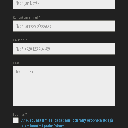
Kontaktní e-mail
*
Telefon
*
Text
Souhlas
*
Ano, souhlasím se zásadami ochrany osobních údajů
a smluvními podmínkami.