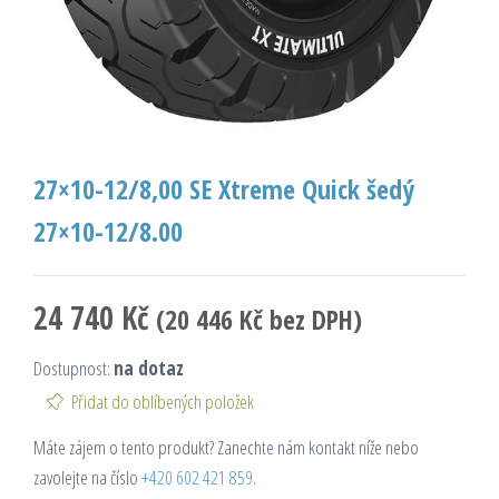
27×10-12/8,00 SE Xtreme Quick šedý
27×10-12/8.00
24 740
Kč
(
20 446
Kč
bez DPH)
Dostupnost:
na dotaz
Přidat do oblíbených položek
Máte zájem o tento produkt? Zanechte nám kontakt níže nebo
zavolejte na číslo
+420 602 421 859
.