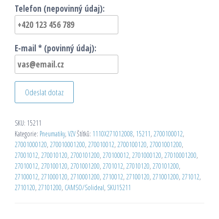
Telefon (nepovinný údaj):
E-mail * (povinný údaj):
Odeslat dotaz
SKU:
15211
Kategorie:
Pneumatiky
,
VZV
Štítků:
1110X271012008
,
15211
,
2700100012
,
27001000120
,
270010001200
,
270010012
,
2700100120
,
27001001200
,
27001012
,
270010120
,
2700101200
,
270100012
,
2701000120
,
27010001200
,
27010012
,
270100120
,
2701001200
,
2701012
,
27010120
,
270101200
,
27100012
,
271000120
,
2710001200
,
2710012
,
27100120
,
271001200
,
271012
,
2710120
,
27101200
,
CAMSO/Solideal
,
SKU15211