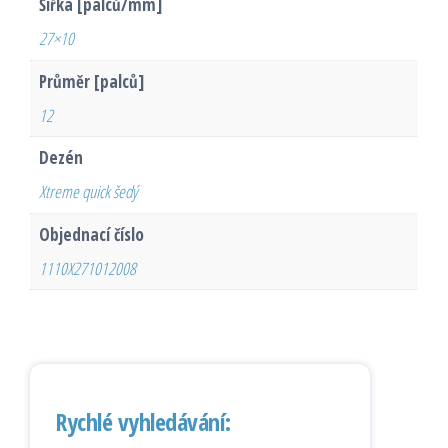
Šířka [palců/mm]
27×10
Průměr [palců]
12
Dezén
Xtreme quick šedý
Objednací číslo
1110X271012008
Rychlé vyhledávání: