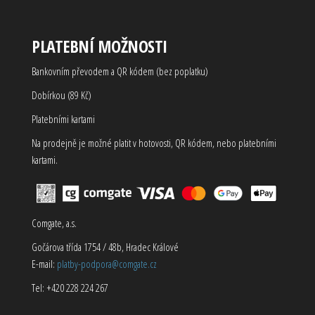
PLATEBNÍ MOŽNOSTI
Bankovním převodem a QR kódem (bez poplatku)
Dobírkou (89 Kč)
Platebními kartami
Na prodejně je možné platit v hotovosti, QR kódem, nebo platebními
kartami.
Comgate, a.s.
Gočárova třída 1754 / 48b, Hradec Králové
E-mail:
platby-podpora@comgate.cz
Tel: +420 228 224 267