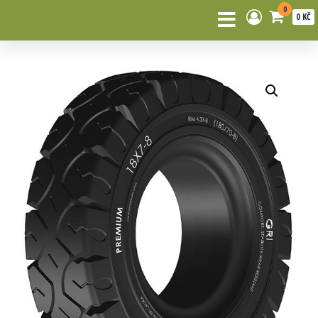
0
0 KČ