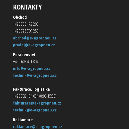
KONTAKTY
Obchod
+420 735 172 200
+420 725 709 250
obchod@e-agropneu.cz
prodej@e-agropneu.cz
Poradenství
+420 602 421 859
info@e-agropneu.cz
technik@e-agropneu.cz
Fakturace, logistika
+420 702 184 084 (8:00-15:30)
fakturace@e-agropneu.cz
technik@e-agropneu.cz
Reklamace
:
reklamace@e-agropneu.cz