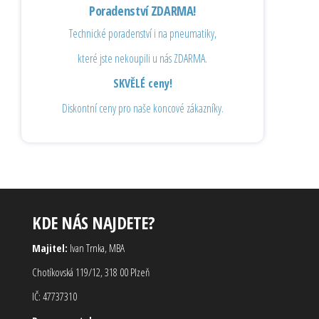
Poradenství ZDARMA!
Technické poradenství i na pneumatiky,
které jste nekoupili u nás ZDARMA.
SKVĚLÉ ceny!
Diskontní ceny pro naše koncové zákazníky.
KDE NÁS NAJDETE?
Majitel:
Ivan Trnka, MBA
Chotíkovská 119/12, 318 00 Plzeň
IČ: 47737310