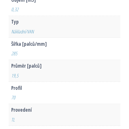
0,32
Typ
Nákladní/VAN
Šířka [palců/mm]
285
Průměr [palců]
19,5
Profil
70
Provedení
TL