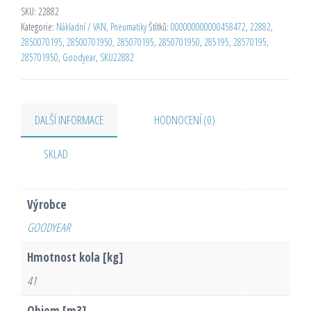
SKU:
22882
Kategorie:
Nákladní / VAN
,
Pneumatiky
Štítků:
000000000000458472
,
22882
,
2850070195
,
28500701950
,
285070195
,
2850701950
,
285195
,
28570195
,
285701950
,
Goodyear
,
SKU22882
DALŠÍ INFORMACE
HODNOCENÍ (0)
SKLAD
Výrobce
GOODYEAR
Hmotnost kola [kg]
41
Objem [m3]