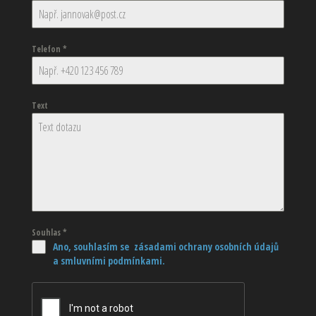
Telefon
*
Text
Souhlas
*
Ano, souhlasím se zásadami ochrany osobních údajů
a smluvními podmínkami.