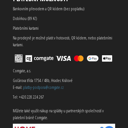
Bankovním převodem a QR kódem (bez poplatku)
Dobírkou (89 Kč)
Platebními kartami
Na prodejně je možné platit v hotovosti, QR kódem, nebo platebními
kartami.
Comgate, a.s.
Gočárova třída 1754 / 48b, Hradec Králové
E-mail:
platby-podpora@comgate.cz
Tel: +420 228 224 267
Můžete také využít nákup na splátky u partnerských společností v
platební bráně Comgate.