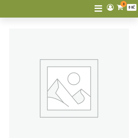
0
0 KČ