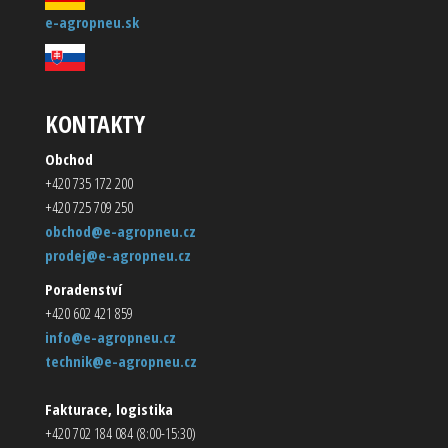
e-agropneu.sk
KONTAKTY
Obchod
+420 735 172 200
+420 725 709 250
obchod@e-agropneu.cz
prodej@e-agropneu.cz
Poradenství
+420 602 421 859
info@e-agropneu.cz
technik@e-agropneu.cz
Fakturace, logistika
+420 702 184 084 (8:00-15:30)