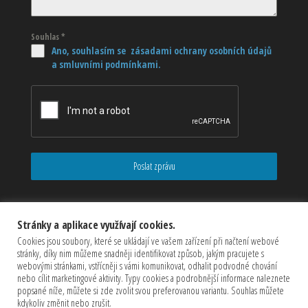
Souhlas
*
Ano, souhlasím se zásadami ochrany osobních údajů
a smluvními podmínkami.
Poslat zprávu
Stránky a aplikace využívají cookies.
Cookies jsou soubory, které se ukládají ve vašem zařízení při načtení webové
stránky, díky nim můžeme snadněji identifikovat způsob, jakým pracujete s
webovými stránkami, vstřícněji s vámi komunikovat, odhalit podvodné chování
nebo cílit marketingové aktivity. Typy cookies a podrobnější informace naleznete
popsané níže, můžete si zde zvolit svou preferovanou variantu. Souhlas můžete
kdykoliv změnit nebo zrušit.