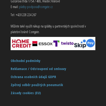
Gočárova třída 1754 / 48b, Hradec Králové
E-mail:
platby-podpora@comgate.cz
Tel: +420 228 224 267
Můžete také využít nákup na splátky u partnerských společností v
platební bráně Comgate.
Obchodní podmínky
Reklamace / Odstoupení od smlouvy
Ochrana osobních údajů GDPR
Zpětný odběr použitých pneumatik
Zásady cookies (EU)