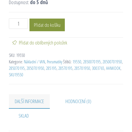
Dostupnost:
do 5 dnů
Přidat do košíku
Přidat do oblíbených položek
SKU:
19550
Kategorie:
Nákladní / VAN
,
Pneumatiky
Štítků:
19550
,
2850070195
,
28500701950
,
285070195
,
2850701950
,
285195
,
28570195
,
285701950
,
3003765
,
HANKOOK
,
SKU19550
DALŠÍ INFORMACE
HODNOCENÍ (0)
SKLAD