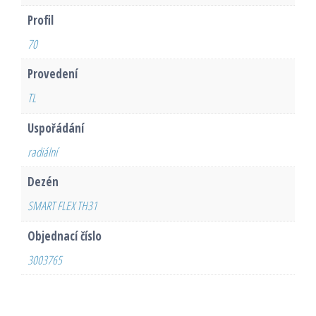
Profil
70
Provedení
TL
Uspořádání
radiální
Dezén
SMART FLEX TH31
Objednací číslo
3003765