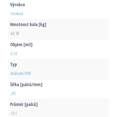
Výrobce
Hankook
Hmotnost kola [kg]
43,18
Objem [m3]
0,34
Typ
Nákladní/VAN
Šířka [palců/mm]
285
Průměr [palců]
19,5