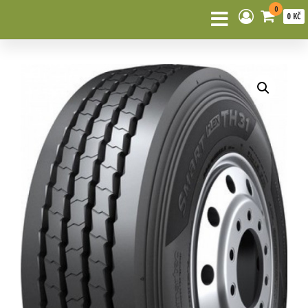
0
0 KČ