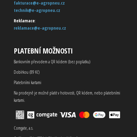
fakturace@e-agropneu.cz
technik@e-agropneu.cz
Reklamace
:
reklamace@e-agropneu.cz
PLATEBNÍ MOŽNOSTI
Bankovním převodem a QR kódem (bez poplatku)
Dobírkou (89 Kč)
Platebními kartami
Na prodejně je možné platit v hotovosti, QR kódem, nebo platebními
kartami.
Comgate, a.s.