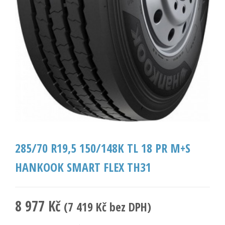
285/70 R19,5 150/148K TL 18 PR M+S
HANKOOK SMART FLEX TH31
8 977
Kč
(
7 419
Kč
bez DPH)