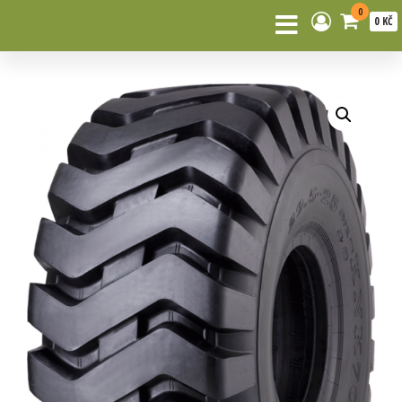
0
0 KČ