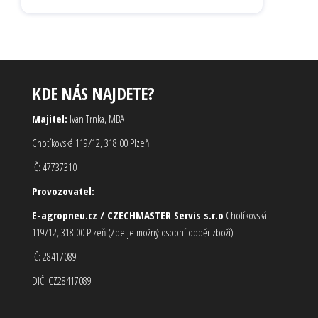
KDE NÁS NAJDETE?
Majitel:
Ivan Trnka, MBA
Chotíkovská 119/12, 318 00 Plzeň
IČ: 47737310
Provozovatel:
E-agropneu.cz / CZECHMASTER Servis s.r.o
Chotíkovská
119/12, 318 00 Plzeň (Zde je možný osobní odběr zboží)
IČ: 28417089
DIČ: CZ28417089