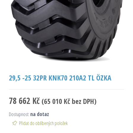
29,5 -25 32PR KNK70 210A2 TL ÖZKA
78 662
Kč
(
65 010
Kč
bez DPH)
Dostupnost:
na dotaz
Přidat do oblíbených položek