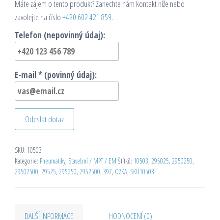
Máte zájem o tento produkt? Zanechte nám kontakt níže nebo
zavolejte na číslo
+420 602 421 859
.
Telefon (nepovinný údaj):
E-mail * (povinný údaj):
Odeslat dotaz
SKU:
10503
Kategorie:
Pneumatiky
,
Stavební / MPT / EM
Štítků:
10503
,
295025
,
2950250
,
29502500
,
29525
,
295250
,
2952500
,
397
,
ÖZKA
,
SKU10503
DALŠÍ INFORMACE
HODNOCENÍ (0)