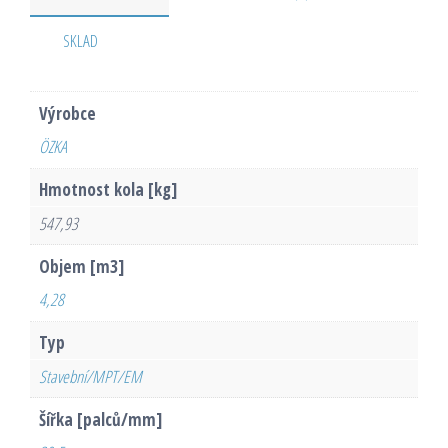
SKLAD
Výrobce
ÖZKA
Hmotnost kola [kg]
547,93
Objem [m3]
4,28
Typ
Stavební/MPT/EM
Šířka [palců/mm]