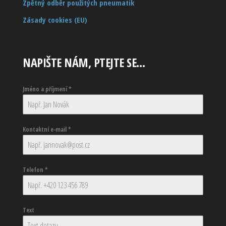
Zpětný odběr použitých pneumatik
Zásady cookies (EU)
NAPIŠTE NÁM, PTEJTE SE…
Jméno a příjmení
*
Kontaktní e-mail
*
Telefon
*
Text