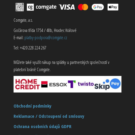
Comgate, a.s.
Gočárova třída 1754 / 48b, Hradec Králové
E-mail:
platby-podpora@comgate.cz
Tel: +420 228 224 267
Můžete také využít nákup na splátky u partnerských společností v
platební bráně Comgate.
Obchodní podmínky
Reklamace / Odstoupení od smlouvy
Ochrana osobních údajů GDPR