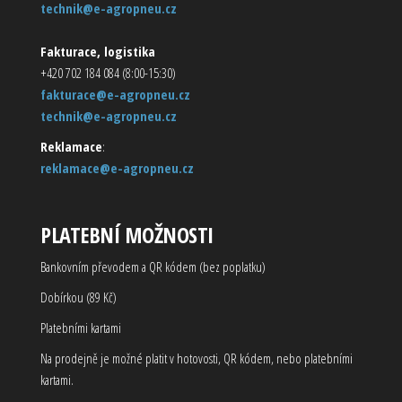
technik@e-agropneu.cz
Fakturace, logistika
+420 702 184 084 (8:00-15:30)
fakturace@e-agropneu.cz
technik@e-agropneu.cz
Reklamace
:
reklamace@e-agropneu.cz
PLATEBNÍ MOŽNOSTI
Bankovním převodem a QR kódem (bez poplatku)
Dobírkou (89 Kč)
Platebními kartami
Na prodejně je možné platit v hotovosti, QR kódem, nebo platebními
kartami.