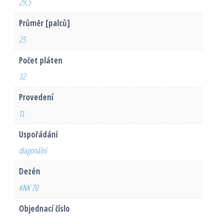
29,5
Průměr [palců]
25
Počet pláten
32
Provedení
TL
Uspořádání
diagonální
Dezén
KNK 70
Objednací číslo