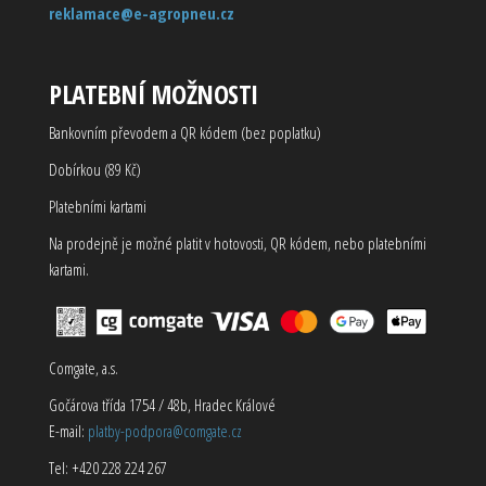
reklamace@e-agropneu.cz
PLATEBNÍ MOŽNOSTI
Bankovním převodem a QR kódem (bez poplatku)
Dobírkou (89 Kč)
Platebními kartami
Na prodejně je možné platit v hotovosti, QR kódem, nebo platebními
kartami.
Comgate, a.s.
Gočárova třída 1754 / 48b, Hradec Králové
E-mail:
platby-podpora@comgate.cz
Tel: +420 228 224 267