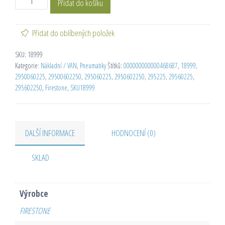
Přidat do košíku
Přidat do oblíbených položek
SKU:
18999
Kategorie:
Nákladní / VAN
,
Pneumatiky
Štítků:
000000000000468687
,
18999
,
2950060225
,
29500602250
,
295060225
,
2950602250
,
295225
,
29560225
,
295602250
,
Firestone
,
SKU18999
DALŠÍ INFORMACE
HODNOCENÍ (0)
SKLAD
Výrobce
FIRESTONE