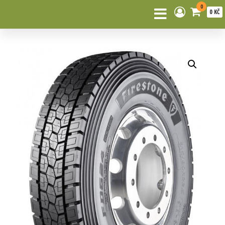
0
0 KČ