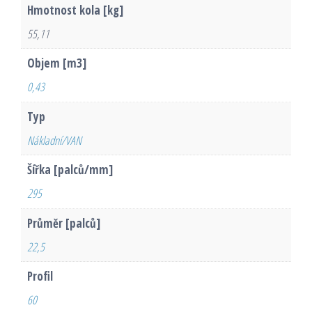
Hmotnost kola [kg]
55,11
Objem [m3]
0,43
Typ
Nákladní/VAN
Šířka [palců/mm]
295
Průměr [palců]
22,5
Profil
60