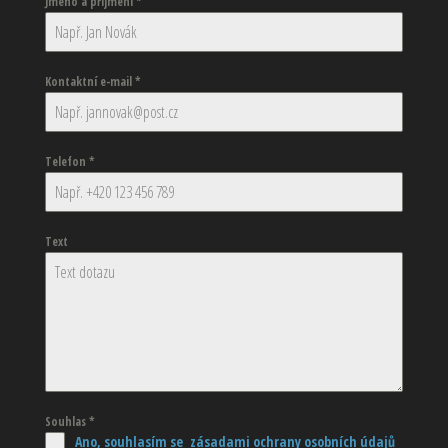
Jméno a příjmení
*
Kontaktní e-mail
*
Telefon
*
Text
Souhlas
*
Ano, souhlasím se zásadami ochrany osobních údajů