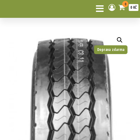
0
0 KČ
Doprava zdarma