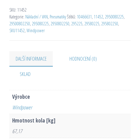
SKU:
11452
Kategorie:
Nákladní / VAN
,
Pneumatiky
Štítků:
10466631
,
11452
,
2950080225
,
29500802250
,
295080225
,
2950802250
,
295225
,
29580225
,
295802250
,
SKU11452
,
Windpower
DALŠÍ INFORMACE
HODNOCENÍ (0)
SKLAD
Výrobce
Windpower
Hmotnost kola [kg]
67,17