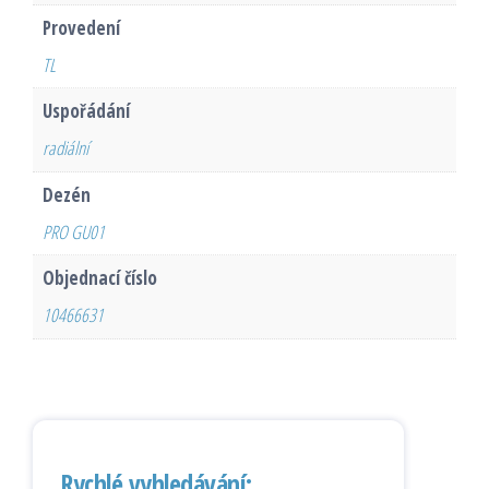
Provedení
TL
Uspořádání
radiální
Dezén
PRO GU01
Objednací číslo
10466631
Rychlé vyhledávání: