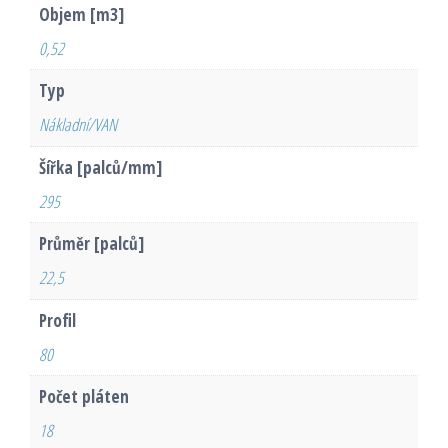
Objem [m3]
0,52
Typ
Nákladní/VAN
Šířka [palců/mm]
295
Průměr [palců]
22,5
Profil
80
Počet pláten
18