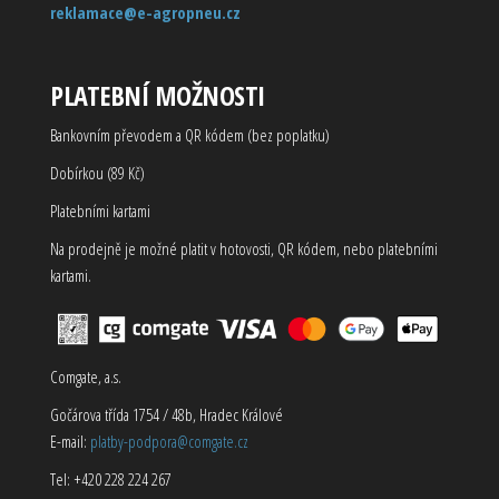
reklamace@e-agropneu.cz
PLATEBNÍ MOŽNOSTI
Bankovním převodem a QR kódem (bez poplatku)
Dobírkou (89 Kč)
Platebními kartami
Na prodejně je možné platit v hotovosti, QR kódem, nebo platebními
kartami.
Comgate, a.s.
Gočárova třída 1754 / 48b, Hradec Králové
E-mail:
platby-podpora@comgate.cz
Tel: +420 228 224 267