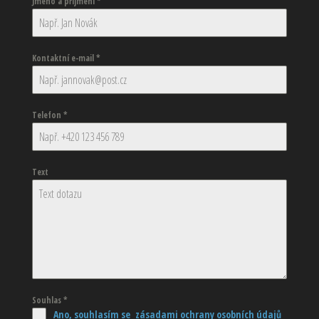
Jméno a příjmení
*
Kontaktní e-mail
*
Telefon
*
Text
Souhlas
*
Ano, souhlasím se zásadami ochrany osobních údajů