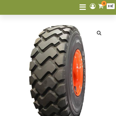
0
0 KČ