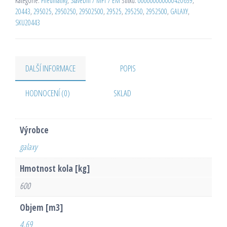
Kategorie:
Pneumatiky
,
Stavební / MPT / EM
Štítků:
000000000000420639
,
20443
,
295025
,
2950250
,
29502500
,
29525
,
295250
,
2952500
,
GALAXY
,
SKU20443
DALŠÍ INFORMACE
POPIS
HODNOCENÍ (0)
SKLAD
Výrobce
galaxy
Hmotnost kola [kg]
600
Objem [m3]
4,69