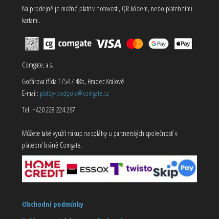
Na prodejně je možné platit v hotovosti, QR kódem, nebo platebními
kartami.
Comgate, a.s.
Gočárova třída 1754 / 48b, Hradec Králové
E-mail:
platby-podpora@comgate.cz
Tel: +420 228 224 267
Můžete také využít nákup na splátky u partnerských společností v
platební bráně Comgate.
Obchodní podmínky