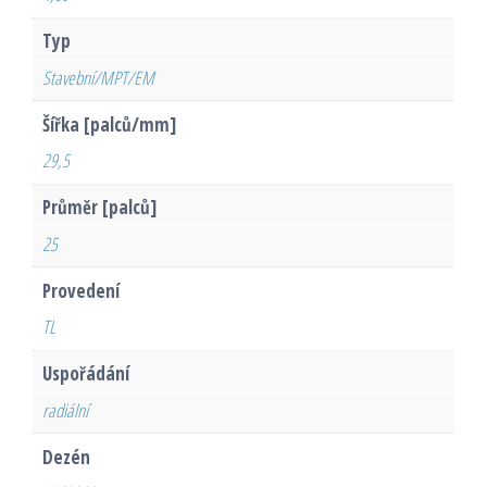
Typ
Stavební/MPT/EM
Šířka [palců/mm]
29,5
Průměr [palců]
25
Provedení
TL
Uspořádání
radiální
Dezén