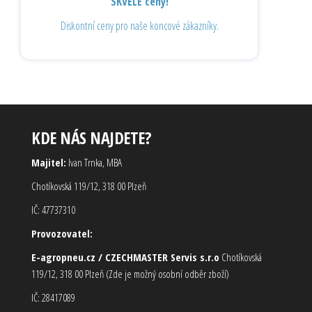
SKVĚLÉ ceny!
Diskontní ceny pro naše koncové zákazníky.
KDE NÁS NAJDETE?
Majitel:
Ivan Trnka, MBA
Chotíkovská 119/12, 318 00 Plzeň
IČ: 47737310
Provozovatel:
E-agropneu.cz / CZECHMASTER Servis s.r.o
Chotíkovská
119/12, 318 00 Plzeň (Zde je možný osobní odběr zboží)
IČ: 28417089