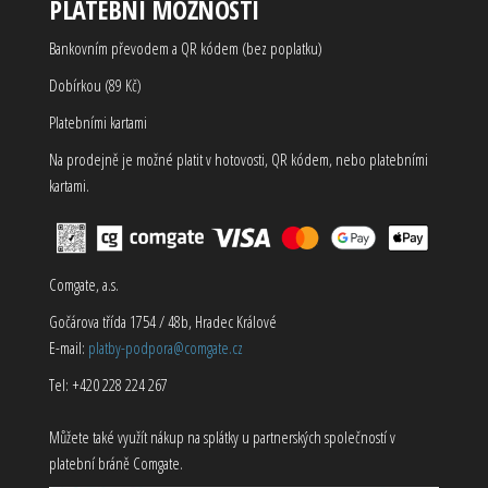
PLATEBNÍ MOŽNOSTI
Bankovním převodem a QR kódem (bez poplatku)
Dobírkou (89 Kč)
Platebními kartami
Na prodejně je možné platit v hotovosti, QR kódem, nebo platebními
kartami.
Comgate, a.s.
Gočárova třída 1754 / 48b, Hradec Králové
E-mail:
platby-podpora@comgate.cz
Tel: +420 228 224 267
Můžete také využít nákup na splátky u partnerských společností v
platební bráně Comgate.