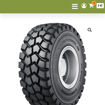
0
0 KČ