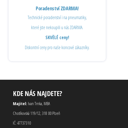
Poradenství ZDARMA!
Technické poradenství i na pneumatiky,
které jste nekoupili u nás ZDARMA.
SKVĚLÉ ceny!
Diskontní ceny pro naše koncové zákazníky.
KDE NÁS NAJDETE?
Majitel:
Ivan Trnka, MBA
Chotíkovská 119/12, 318 00 Plzeň
IČ: 47737310