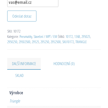
Odeslat dotaz
SKU:
10172
Kategorie:
Pneumatiky
,
Stavební / MPT / EM
Štítků:
10172
,
1368
,
295025
,
2950250
,
29502500
,
29525
,
295250
,
2952500
,
SKU10172
,
TRIANGLE
DALŠÍ INFORMACE
HODNOCENÍ (0)
SKLAD
Výrobce
Triangle