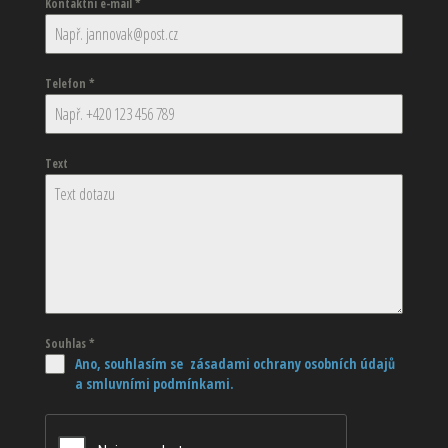
Kontaktní e-mail
*
Telefon
*
Text
Souhlas
*
Ano, souhlasím se zásadami ochrany osobních údajů
a smluvními podmínkami.