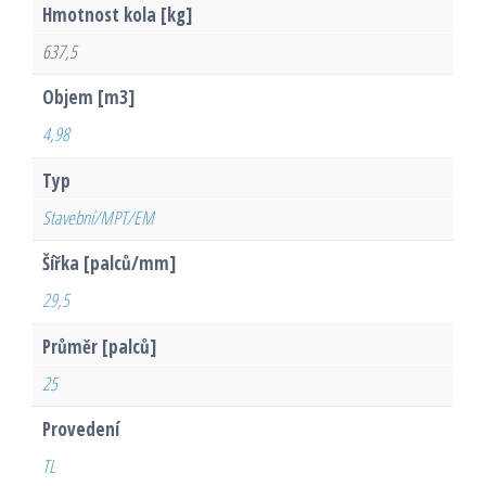
Hmotnost kola [kg]
637,5
Objem [m3]
4,98
Typ
Stavební/MPT/EM
Šířka [palců/mm]
29,5
Průměr [palců]
25
Provedení
TL