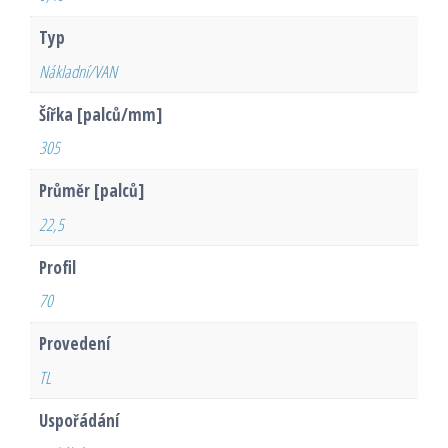
Typ
Nákladní/VAN
Šířka [palců/mm]
305
Průměr [palců]
22,5
Profil
70
Provedení
TL
Uspořádání