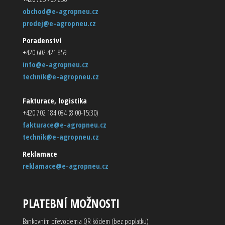
obchod@e-agropneu.cz
prodej@e-agropneu.cz
Poradenství
+420 602 421 859
info@e-agropneu.cz
technik@e-agropneu.cz
Fakturace, logistika
+420 702 184 084 (8:00-15:30)
fakturace@e-agropneu.cz
technik@e-agropneu.cz
Reklamace
:
reklamace@e-agropneu.cz
PLATEBNÍ MOŽNOSTI
Bankovním převodem a QR kódem (bez poplatku)