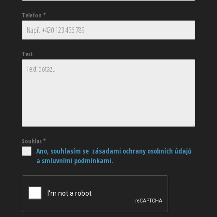
Telefon
*
Text
Souhlas
*
Ano, souhlasím se zásadami ochrany osobních údajů
a smluvními podmínkami.