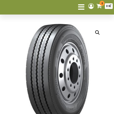
0
0 KČ