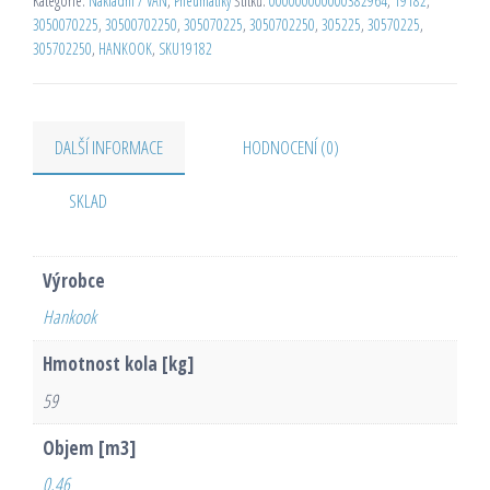
Kategorie:
Nákladní / VAN
,
Pneumatiky
Štítků:
000000000000382964
,
19182
,
3050070225
,
30500702250
,
305070225
,
3050702250
,
305225
,
30570225
,
305702250
,
HANKOOK
,
SKU19182
DALŠÍ INFORMACE
HODNOCENÍ (0)
SKLAD
Výrobce
Hankook
Hmotnost kola [kg]
59
Objem [m3]
0,46