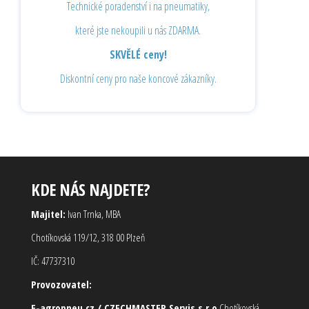
Technické poradenství i na pneumatiky,
které jste nekoupili u nás ZDARMA.
SKVĚLÉ ceny!
Diskontní ceny pro naše koncové zákazníky.
KDE NÁS NAJDETE?
Majitel:
Ivan Trnka, MBA
Chotíkovská 119/12, 318 00 Plzeň
IČ: 47737310
Provozovatel:
E-agropneu.cz / CZECHMASTER Servis s.r.o
Chotíkovská