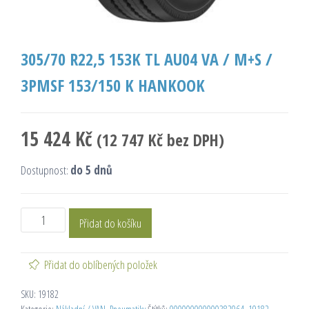
305/70 R22,5 153K TL AU04 VA / M+S /
3PMSF 153/150 K HANKOOK
15 424
Kč
(
12 747
Kč
bez DPH)
Dostupnost:
do 5 dnů
Přidat do košíku
Přidat do oblíbených položek
SKU:
19182