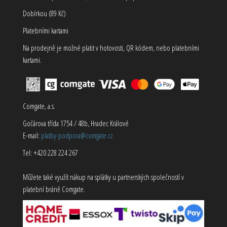
Dobírkou (89 Kč)
Platebními kartami
Na prodejně je možné platit v hotovosti, QR kódem, nebo platebními
kartami.
Comgate, a.s.
Gočárova třída 1754 / 48b, Hradec Králové
E-mail:
platby-podpora@comgate.cz
Tel: +420 228 224 267
Můžete také využít nákup na splátky u partnerských společností v
platební bráně Comgate.