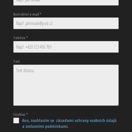
Kontaktní e-mail
*
Telefon
*
Text
Souhlas
*
Ano, souhlasím se zásadami ochrany osobních údajů
a smluvními podmínkami.