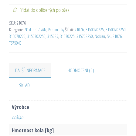
Přidat do oblíbených položek
SKU:
21076
Kategorie:
Nákladní / VAN
,
Pneumatiky
Štítků:
21076
,
3150070225
,
31500702250
,
315070225
,
3150702250
,
315225
,
31570225
,
315702250
,
Nokian
,
SKU21076
,
T675040
DALŠÍ INFORMACE
HODNOCENÍ (0)
SKLAD
Výrobce
nokian
Hmotnost kola [kg]