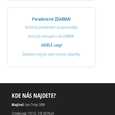
Poradenství ZDARMA!
Technické poradenství i na pneumatiky,
které jste nekoupili u nás ZDARMA.
SKVĚLÉ ceny!
Diskontní ceny pro naše koncové zákazníky.
KDE NÁS NAJDETE?
Majitel:
Ivan Trnka, MBA
Chotíkovská 119/12, 318 00 Plzeň