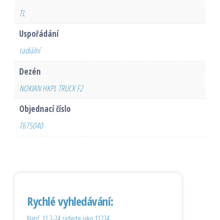
TL
Uspořádání
radiální
Dezén
NOKIAN HKPL TRUCK F2
Objednací číslo
T675040
Rychlé vyhledávání:
Např. 11,2-24 zadejte jako 11224