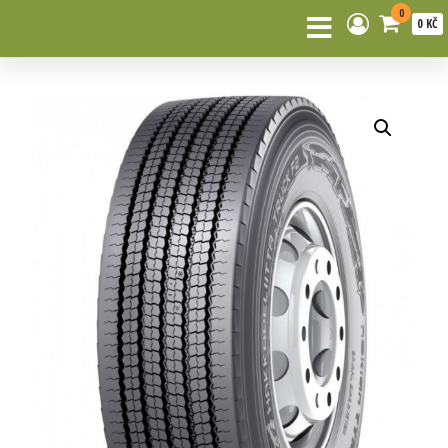
0
0 KČ