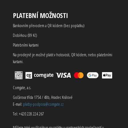
PLATEBNÍ MOŽNOSTI
Bankovním převodem a QR kódem (bez poplatku)
Dobírkou (89 Kč)
Platebními kartami
Na prodejně je možné platit v hotovosti, QR kódem, nebo platebními
kartami.
Comgate, a.s.
Gočárova třída 1754 / 48b, Hradec Králové
E-mail:
platby-podpora@comgate.cz
Tel: +420 228 224 267
Můžete také využít nákup na splátky u partnerských společností v