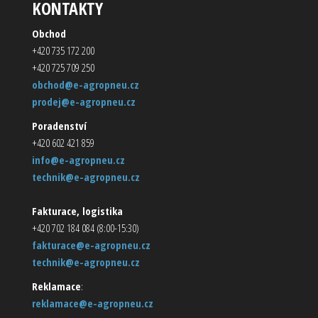
KONTAKTY
Obchod
+420 735 172 200
+420 725 709 250
obchod@e-agropneu.cz
prodej@e-agropneu.cz
Poradenství
+420 602 421 859
info@e-agropneu.cz
technik@e-agropneu.cz
Fakturace, logistika
+420 702 184 084 (8:00-15:30)
fakturace@e-agropneu.cz
technik@e-agropneu.cz
Reklamace
:
reklamace@e-agropneu.cz