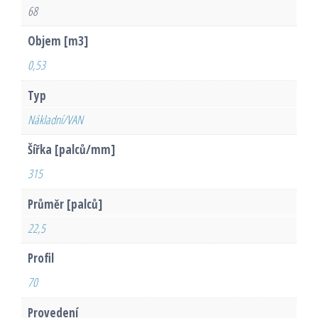
68
Objem [m3]
0,53
Typ
Nákladní/VAN
Šířka [palců/mm]
315
Průměr [palců]
22,5
Profil
70
Provedení