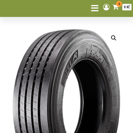
0
0 KČ