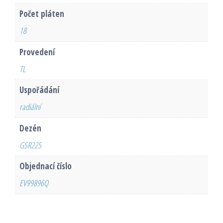
Počet pláten
18
Provedení
TL
Uspořádání
radiální
Dezén
GSR225
Objednací číslo
EV99896Q