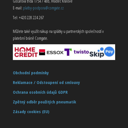
Gočárova třída 1754 / 48b, Hradec Králové
E-mail:
platby-podpora@comgate.cz
Tel: +420 228 224 267
Můžete také využít nákup na splátky u partnerských společností v
platební bráně Comgate.
Obchodní podmínky
Reklamace / Odstoupení od smlouvy
Ochrana osobních údajů GDPR
Zpětný odběr použitých pneumatik
Zásady cookies (EU)