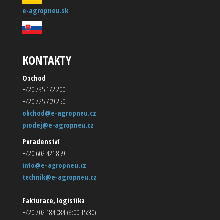
e-agropneu.sk
KONTAKTY
Obchod
+420 735 172 200
+420 725 709 250
obchod@e-agropneu.cz
prodej@e-agropneu.cz
Poradenství
+420 602 421 859
info@e-agropneu.cz
technik@e-agropneu.cz
Fakturace, logistika
+420 702 184 084 (8:00-15:30)