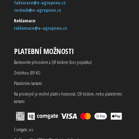
fakturace@e-agropneu.cz
technik@e-agropneu.cz
Reklamace
:
reklamace@e-agropneu.cz
PLATEBNÍ MOŽNOSTI
Bankovním převodem a QR kódem (bez poplatku)
Dobírkou (89 Kč)
Platebními kartami
Na prodejně je možné platit v hotovosti, QR kódem, nebo platebními
kartami.
Comgate, a.s.