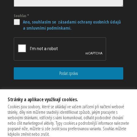
Souhlas
*
Ano, souhlasím se zásadami ochrany osobních údajů
a smluvními podmínkami.
Poslat zprávu
Stránky a aplikace využívají cookies.
Cookies jsou soubory, které se ukládají ve vašem zařízení při načtení webové
stránky, díky nim můžeme snadněji identifikovat způsob, jakým pracujete s
webovými stránkami, vstřícněji s vámi komunikovat, odhalit podvodné chování
nebo cílit marketingové aktivity. Typy cookies a podrobnější informace naleznete
popsané níže, můžete si zde zvolit svou preferovanou variantu. Souhlas můžete
kdykoliv změnit nebo zrušit.