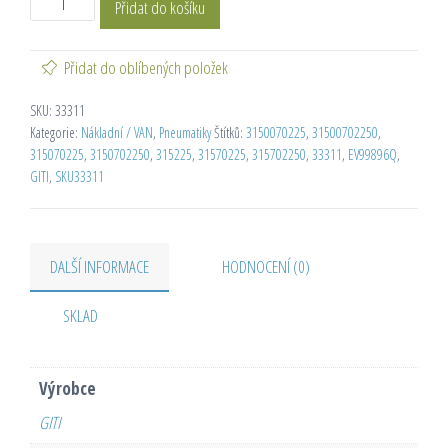
Přidat do košíku
Přidat do oblíbených položek
SKU:
33311
Kategorie:
Nákladní / VAN
,
Pneumatiky
Štítků:
3150070225
,
31500702250
,
315070225
,
3150702250
,
315225
,
31570225
,
315702250
,
33311
,
EV99896Q
,
GITI
,
SKU33311
DALŠÍ INFORMACE
HODNOCENÍ (0)
SKLAD
Výrobce
GITI