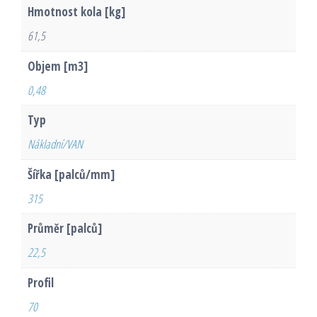
Hmotnost kola [kg]
61,5
Objem [m3]
0,48
Typ
Nákladní/VAN
Šířka [palců/mm]
315
Průměr [palců]
22,5
Profil
70