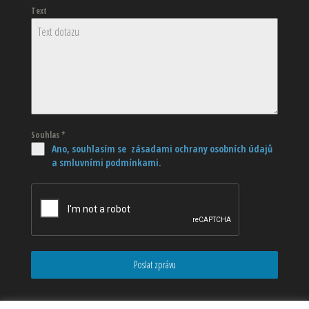
Text
Souhlas
*
Ano, souhlasím se zásadami ochrany osobních údajů
a smluvními podmínkami.
Poslat zprávu