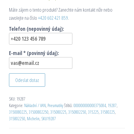
Máte zájem o tento produkt? Zanechte nám kontakt níže nebo
zavolejte na číslo
+420 602 421 859
.
Telefon (nepovinný údaj):
E-mail * (povinný údaj):
Odeslat dotaz
SKU:
19287
Kategorie:
Nákladní / VAN
,
Pneumatiky
Štítků:
000000000000375084
,
19287
,
3150080225
,
31500802250
,
315080225
,
3150802250
,
315225
,
31580225
,
315802250
,
Michelin
,
SKU19287