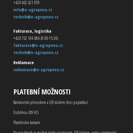
+420 602 421 859
info@e-agropneu.cz
technik@e-agropneu.cz
Fakturace, logistika
+420 702 184 084 (8:00-15:30)
fakturace@e-agropneu.cz
technik@e-agropneu.cz
Reklamace
:
reklamace@e-agropneu.cz
PLATEBNÍ MOŽNOSTI
Bankovním převodem a QR kódem (bez poplatku)
Dobírkou (89 Kč)
Platebními kartami
Na prodejně je možné platit v hotovosti, QR kódem, nebo platebními