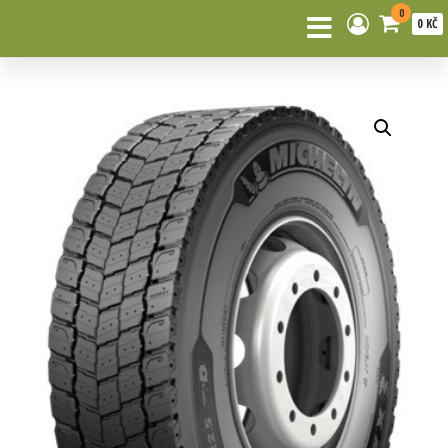
0
0 KČ