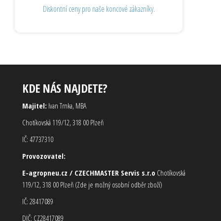
Diskontní ceny pro naše koncové zákazníky.
KDE NÁS NAJDETE?
Majitel:
Ivan Trnka, MBA
Chotíkovská 119/12, 318 00 Plzeň
IČ: 47737310
Provozovatel:
E-agropneu.cz / CZECHMASTER Servis s.r.o
Chotíkovská
119/12, 318 00 Plzeň (Zde je možný osobní odběr zboží)
IČ: 28417089
DIČ: CZ28417089