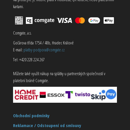
kartami.
Comgate, a.s.
Gočárova třída 1754 / 48b, Hradec Králové
E-mail:
platby-podpora@comgate.cz
Tel: +420 228 224 267
Můžete také využít nákup na splátky u partnerských společností v
platební bráně Comgate.
Obchodní podmínky
Reklamace / Odstoupení od smlouvy