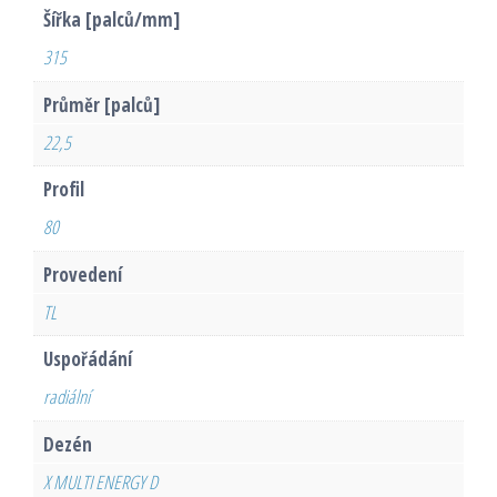
Šířka [palců/mm]
315
Průměr [palců]
22,5
Profil
80
Provedení
TL
Uspořádání
radiální
Dezén
X MULTI ENERGY D