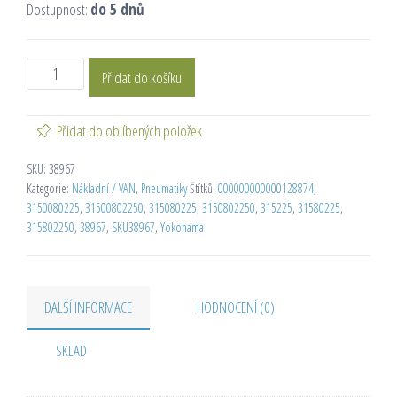
Dostupnost:
do 5 dnů
Přidat do košíku
Přidat do oblíbených položek
SKU:
38967
Kategorie:
Nákladní / VAN
,
Pneumatiky
Štítků:
000000000000128874
,
3150080225
,
31500802250
,
315080225
,
3150802250
,
315225
,
31580225
,
315802250
,
38967
,
SKU38967
,
Yokohama
DALŠÍ INFORMACE
HODNOCENÍ (0)
SKLAD