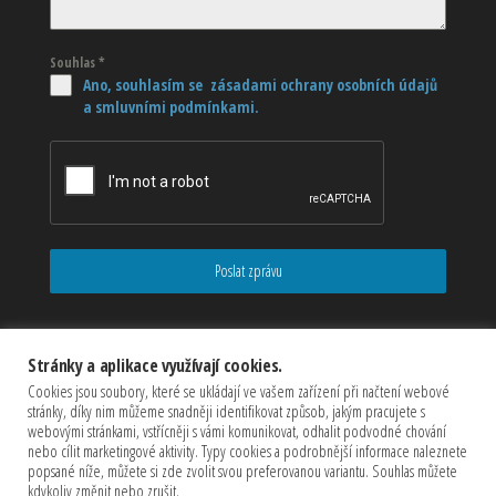
Souhlas
*
Ano, souhlasím se zásadami ochrany osobních údajů
a smluvními podmínkami.
Poslat zprávu
Stránky a aplikace využívají cookies.
Cookies jsou soubory, které se ukládají ve vašem zařízení při načtení webové
stránky, díky nim můžeme snadněji identifikovat způsob, jakým pracujete s
webovými stránkami, vstřícněji s vámi komunikovat, odhalit podvodné chování
nebo cílit marketingové aktivity. Typy cookies a podrobnější informace naleznete
popsané níže, můžete si zde zvolit svou preferovanou variantu. Souhlas můžete
kdykoliv změnit nebo zrušit.