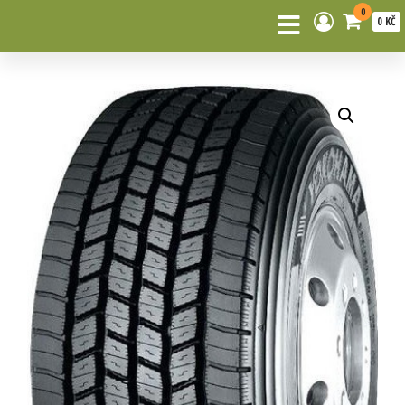
0
0 KČ