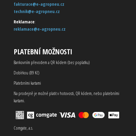
fakturace@e-agropneu.cz
technik@e-agropneu.cz
Reklamace
:
reklamace@e-agropneu.cz
PLATEBNÍ MOŽNOSTI
Bankovním převodem a QR kódem (bez poplatku)
Dobírkou (89 Kč)
Platebními kartami
Na prodejně je možné platit v hotovosti, QR kódem, nebo platebními
kartami.
Comgate, a.s.