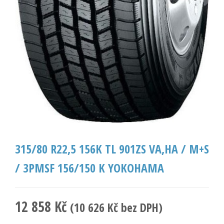
315/80 R22,5 156K TL 901ZS VA,HA / M+S
/ 3PMSF 156/150 K YOKOHAMA
12 858
Kč
(
10 626
Kč
bez DPH)