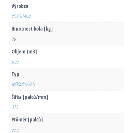
Výrobce
YOKOHAMA
Hmotnost kola [kg]
70
Objem [m3]
0,55
Typ
Nákladní/VAN
Šířka [palců/mm]
315
Průměr [palců]
22,5