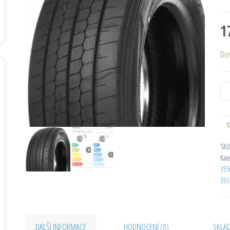
1
Do
SKU
Kat
355
355
DALŠÍ INFORMACE
HODNOCENÍ (0)
SKLA