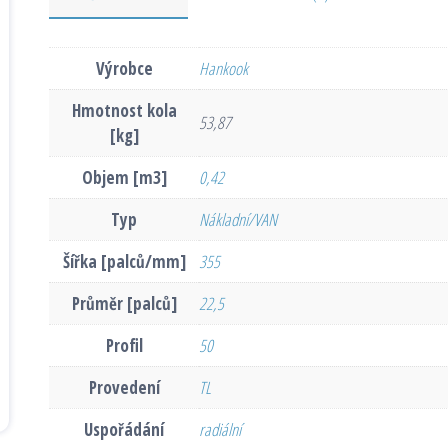
Výrobce
Hankook
Hmotnost kola
53,87
[kg]
Objem [m3]
0,42
Typ
Nákladní/VAN
Šířka [palců/mm]
355
Průměr [palců]
22,5
Profil
50
Provedení
TL
Uspořádání
radiální