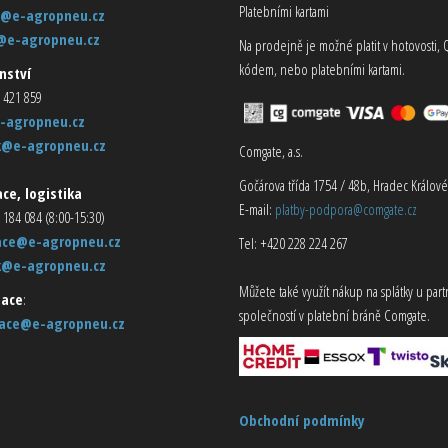
Platebními kartami
@e-agropneu.cz
@e-agropneu.cz
Na prodejně je možné platit v hotovosti, 
kódem, nebo platebními kartami.
nství
 421 859
-agropneu.cz
k@e-agropneu.cz
Comgate, a.s.
Gočárova třída 1754 / 48b, Hradec Králové
ce, logistika
E-mail:
platby-podpora@comgate.cz
 184 084 (8:00-15:30)
ace@e-agropneu.cz
Tel: +420 228 224 267
k@e-agropneu.cz
Můžete také využít nákup na splátky u par
ace
:
společností v platební bráně Comgate.
ace@e-agropneu.cz
Obchodní podmínky