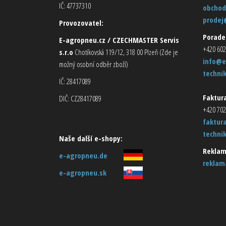
IČ: 47737310
obchod
prodej
Provozovatel:
Porade
E-agropneu.cz / CZECHMASTER Servis
+420 602
s.r.o
Chotíkovská 119/12, 318 00 Plzeň (Zde je
info@e
možný osobní odběr zboží)
techni
IČ: 28417089
Faktura
DIČ: CZ28417089
+420 702
faktur
techni
Naše další e-shopy:
Reklam
e-agropneu.de
reklam
e-agropneu.sk