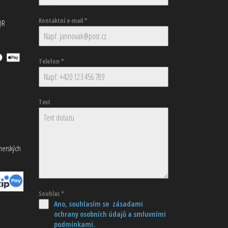
Kontaktní e-mail
*
QR
Telefon
*
Text
tnerských
Souhlas
*
Ano, souhlasím se zásadami
ochrany osobních údajů
a smluvními
podmínkami.