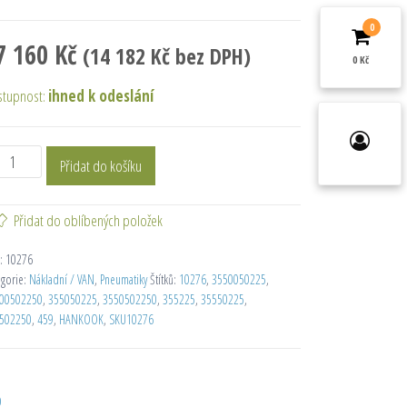
0
7 160
Kč
(
14 182
Kč
bez DPH)
0 Kč
stupnost:
ihned k odeslání
Přidat do košíku
Přidat do oblíbených položek
:
10276
egorie:
Nákladní / VAN
,
Pneumatiky
Štítků:
10276
,
3550050225
,
00502250
,
355050225
,
3550502250
,
355225
,
35550225
,
502250
,
459
,
HANKOOK
,
SKU10276
D