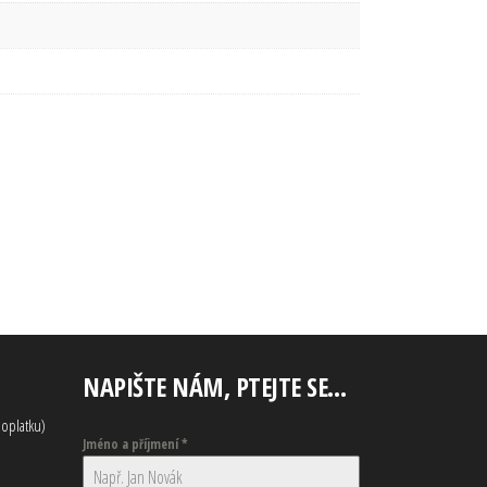
NAPIŠTE NÁM, PTEJTE SE…
oplatku)
Jméno a příjmení
*