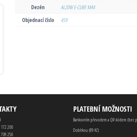
Dezén
AL20W E-CUBE MAX
Objednací číslo
459
TAKTY
PLATEBNÍ MOŽNOSTI
d
Bankovním převodem a QR kódem (bez p
 172 200
Dobírkou (89 Kč)
 709 250