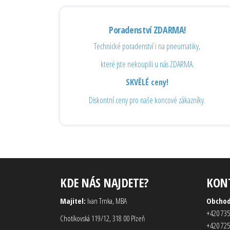
Poradenství ZDARMA!
Technické poradenství i na pneumatiky,
které jste nekoupili u nás ZDARMA.
SKVĚLÉ ceny!
Diskontní ceny pro naše koncové zákazníky.
KDE NÁS NAJDETE?
KON
Majitel:
Ivan Trnka, MBA
Obcho
+420 735
Chotíkovská 119/12, 318 00 Plzeň
+420 725