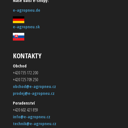
Naše další e-shopy:
e-agropneu.de
e-agropneu.sk
KONTAKTY
Obchod
+420 735 172 200
+420 725 709 250
obchod@e-agropneu.cz
prodej@e-agropneu.cz
Poradenství
+420 602 421 859
info@e-agropneu.cz
technik@e-agropneu.cz