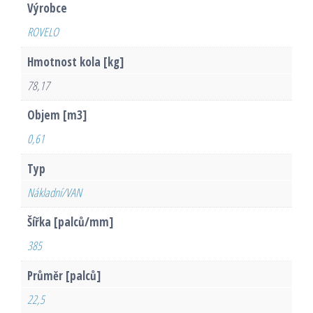
Výrobce
ROVELO
Hmotnost kola [kg]
78,17
Objem [m3]
0,61
Typ
Nákladní/VAN
Šířka [palců/mm]
385
Průměr [palců]
22,5