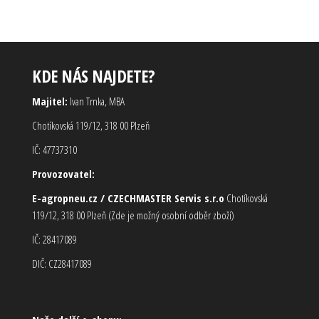
KDE NÁS NAJDETE?
Majitel:
Ivan Trnka, MBA
Chotíkovská 119/12, 318 00 Plzeň
IČ: 47737310
Provozovatel:
E-agropneu.cz / CZECHMASTER Servis s.r.o
Chotíkovská
119/12, 318 00 Plzeň (Zde je možný osobní odběr zboží)
IČ: 28417089
DIČ: CZ28417089