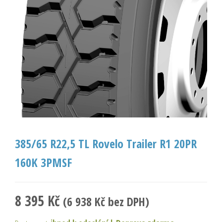
385/65 R22,5 TL Rovelo Trailer R1 20PR
160K 3PMSF
8 395
Kč
(
6 938
Kč
bez DPH)