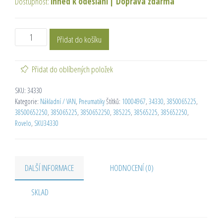
Dostupnost:
ihned k odeslání
|
Doprava zdarma
Přidat do košíku
Přidat do oblíbených položek
SKU:
34330
Kategorie:
Nákladní / VAN
,
Pneumatiky
Štítků:
10004967
,
34330
,
3850065225
,
38500652250
,
385065225
,
3850652250
,
385225
,
38565225
,
385652250
,
Rovelo
,
SKU34330
DALŠÍ INFORMACE
HODNOCENÍ (0)
SKLAD