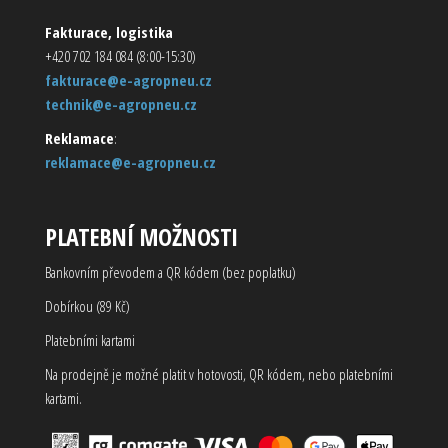
Fakturace, logistika
+420 702 184 084 (8:00-15:30)
fakturace@e-agropneu.cz
technik@e-agropneu.cz
Reklamace
:
reklamace@e-agropneu.cz
PLATEBNÍ MOŽNOSTI
Bankovním převodem a QR kódem (bez poplatku)
Dobírkou (89 Kč)
Platebními kartami
Na prodejně je možné platit v hotovosti, QR kódem, nebo platebními
kartami.