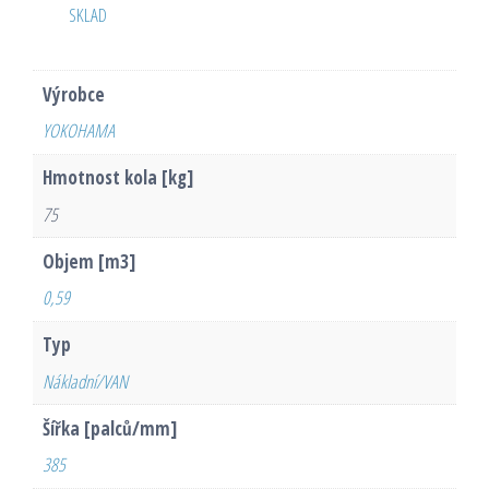
SKLAD
Výrobce
YOKOHAMA
Hmotnost kola [kg]
75
Objem [m3]
0,59
Typ
Nákladní/VAN
Šířka [palců/mm]
385