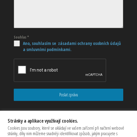
Souhlas
*
Ano, souhlasím se zásadami ochrany osobních údajů
a smluvními podmínkami.
Poslat zprávu
Stránky a aplikace využívají cookies.
Cookies jsou soubory, které se ukládají ve vašem zařízení při načtení webové
stránky, díky nim můžeme snadněji identifikovat způsob, jakým pracujete s