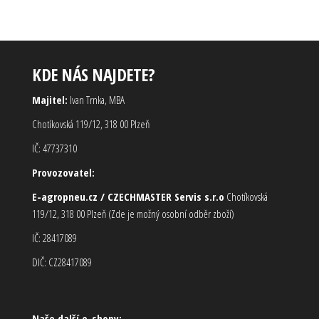
KDE NÁS NAJDETE?
Majitel:
Ivan Trnka, MBA
Chotíkovská 119/12, 318 00 Plzeň
IČ: 47737310
Provozovatel:
E-agropneu.cz / CZECHMASTER Servis s.r.o
Chotíkovská
119/12, 318 00 Plzeň (Zde je možný osobní odběr zboží)
IČ: 28417089
DIČ: CZ28417089
Naše další e-shopy: