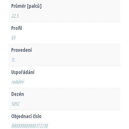
Průměr [palců]
22,5
Profil
65
Provedení
TL
Uspořádání
radiální
Dezén
505C
Objednací číslo
000000000000372230