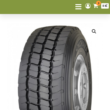
0
0 KČ