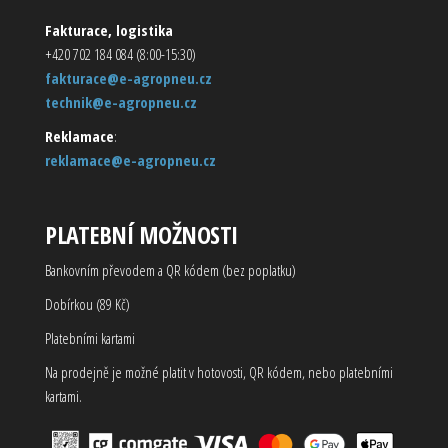
Fakturace, logistika
+420 702 184 084 (8:00-15:30)
fakturace@e-agropneu.cz
technik@e-agropneu.cz
Reklamace
:
reklamace@e-agropneu.cz
PLATEBNÍ MOŽNOSTI
Bankovním převodem a QR kódem (bez poplatku)
Dobírkou (89 Kč)
Platebními kartami
Na prodejně je možné platit v hotovosti, QR kódem, nebo platebními
kartami.