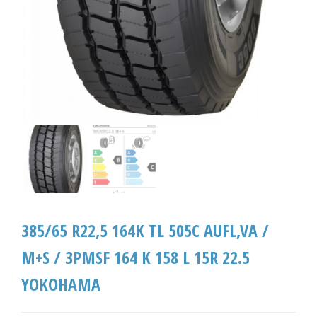
385/65 R22,5 164K TL 505C AUFL,VA /
M+S / 3PMSF 164 K 158 L 15R 22.5
YOKOHAMA