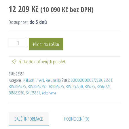
12 209
Kč
(
10 090
Kč
bez DPH)
Dostupnost:
do 5 dnů
Přidat do košíku
Přidat do oblíbených položek
SKU:
25551
Kategorie:
Nákladní / VAN
,
Pneumatiky
Štítků:
000000000000372230
,
25551
,
3850065225
,
38500652250
,
385065225
,
3850652250
,
385225
,
38565225
,
385652250
,
SKU25551
,
Yokohama
DALŠÍ INFORMACE
HODNOCENÍ (0)