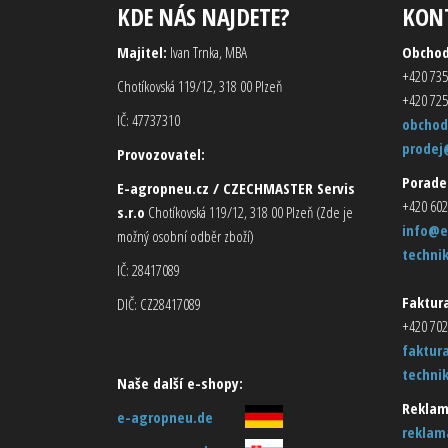
KDE NÁS NAJDETE?
KON
Majitel:
Ivan Trnka, MBA
Obcho
+420 735
Chotíkovská 119/12, 318 00 Plzeň
+420 725
IČ: 47737310
obchod
prodej
Provozovatel:
Porade
E-agropneu.cz / CZECHMASTER Servis
+420 602
s.r.o
Chotíkovská 119/12, 318 00 Plzeň (Zde je
info@e
možný osobní odběr zboží)
techni
IČ: 28417089
Faktura
DIČ: CZ28417089
+420 702
faktur
techni
Naše další e-shopy:
Reklam
e-agropneu.de
reklam