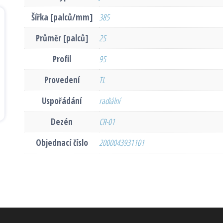
Šířka [palců/mm]
385
Průměr [palců]
25
Profil
95
Provedení
TL
Uspořádání
radiální
Dezén
CR-01
Objednací číslo
2000043931101