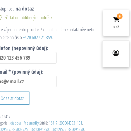
stupnost:
na dotaz
Přidat do oblíbených položek
0
0 Kč
e zájem o tento produkt? Zanechte nám kontakt níže nebo
olejte na číslo
+420 602 421 859
.
lefon (nepovinný údaj):
mail * (povinný údaj):
Odeslat dotaz
:
16417
egorie:
Jeřábové
,
Pneumatiky
Štítků:
16417
,
2000043931101
,
009525
,
3850095250
,
38500952500
,
38509525
,
385095250
,