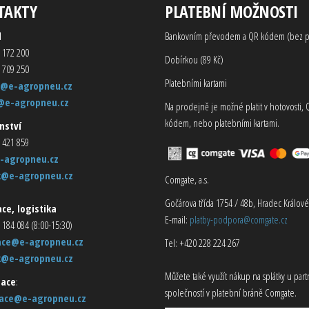
TAKTY
PLATEBNÍ MOŽNOSTI
d
Bankovním převodem a QR kódem (bez p
 172 200
Dobírkou (89 Kč)
 709 250
Platebními kartami
@e-agropneu.cz
@e-agropneu.cz
Na prodejně je možné platit v hotovosti, 
kódem, nebo platebními kartami.
nství
 421 859
-agropneu.cz
k@e-agropneu.cz
Comgate, a.s.
Gočárova třída 1754 / 48b, Hradec Králové
ce, logistika
E-mail:
platby-podpora@comgate.cz
 184 084 (8:00-15:30)
ace@e-agropneu.cz
Tel: +420 228 224 267
k@e-agropneu.cz
Můžete také využít nákup na splátky u par
ace
:
společností v platební bráně Comgate.
ace@e-agropneu.cz