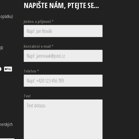
NAPIŠTE NÁM, PTEJTE SE…
oplatku)
Jméno a příjmení
*
Kontaktní e-mail
*
QR
Telefon
*
Text
tnerských