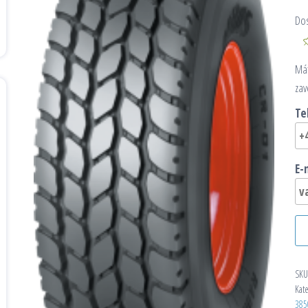
Do
Mát
zav
Te
E-
SKU
Kat
385