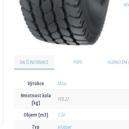
385
DALŠÍ INFORMACE
POPIS
HODNOCENÍ 
Výrobce
Mitas
Hmotnost kola
159,22
[kg]
Objem [m3]
1,24
Typ
Jeřábové