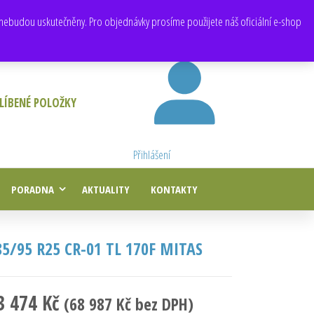
E-mail:
obchod@e-agropneu.cz
,
prodej@e-agropneu.cz
nebudou uskutečněny. Pro objednávky prosíme použijete náš oficiální e-shop
LÍBENÉ POLOŽKY
Přihlášení
PORADNA
AKTUALITY
KONTAKTY
85/95 R25 CR-01 TL 170F MITAS
3 474
Kč
(
68 987
Kč
bez DPH)