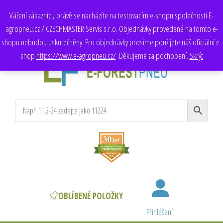
Adresa:
Chotíkovská 119/12, 318 00 Plzeň
Vážení zákazníci, právě se nacházíte na testovacím e-shopu společnosti E-
Obchod
: +420 735 172 200, +420 725 709 250
agropneu.cz / CZECHMASTER Servis s.r.o. Objednávky provedené na tomto e-
E-mail:
obchod@e-agropneu.cz
,
prodej@e-agropneu.cz
Naše další e-shopy:
e-agropneu.de
,
e-agropneu.sk
shopu nebudou uskutečněny. Pro objednávky prosíme použijete náš oficiální e-
shop
https://www.e-agropneu.cz/
.Děkujeme za pochopení.
Skrýt
e-forestpneu.cz
velkoobchod pneumatikami
OBLÍBENÉ POLOŽKY
Přihlášení