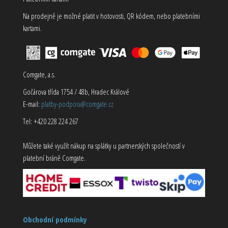
Na prodejně je možné platit v hotovosti, QR kódem, nebo platebními
kartami.
Comgate, a.s.
Gočárova třída 1754 / 48b, Hradec Králové
E-mail:
platby-podpora@comgate.cz
Tel: +420 228 224 267
Můžete také využít nákup na splátky u partnerských společností v
platební bráně Comgate.
Obchodní podmínky