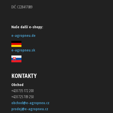
DIČ: CZ28417089
Naše další e-shopy:
e-agropneu.de
e-agropneu.sk
KONTAKTY
Obchod
+420 735 172 200
+420 725 709 250
obchod@e-agropneu.cz
prodej@e-agropneu.cz