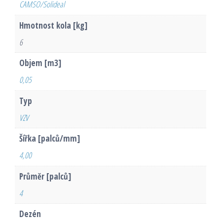
CAMSO/Solideal
Hmotnost kola [kg]
6
Objem [m3]
0,05
Typ
VZV
Šířka [palců/mm]
4,00
Průměr [palců]
4
Dezén