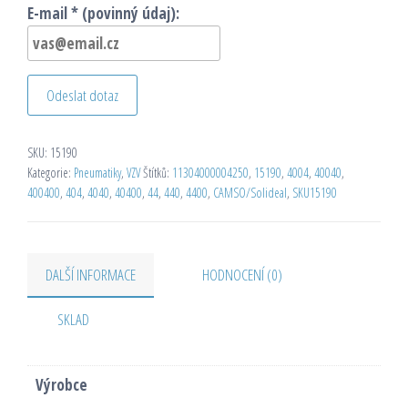
E-mail * (povinný údaj):
Odeslat dotaz
SKU:
15190
Kategorie:
Pneumatiky
,
VZV
Štítků:
11304000004250
,
15190
,
4004
,
40040
,
400400
,
404
,
4040
,
40400
,
44
,
440
,
4400
,
CAMSO/Solideal
,
SKU15190
DALŠÍ INFORMACE
HODNOCENÍ (0)
SKLAD
Výrobce