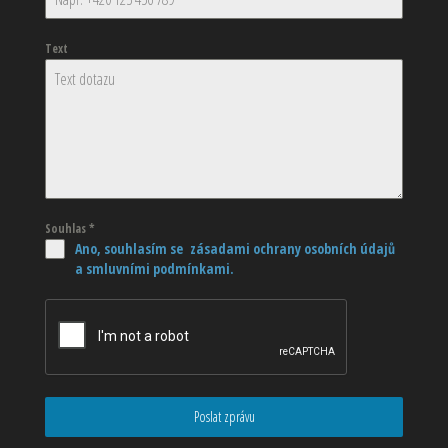
Text
Souhlas
*
Ano, souhlasím se zásadami ochrany osobních údajů
a smluvními podmínkami.
Poslat zprávu