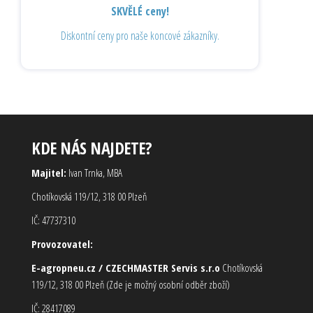
SKVĚLÉ ceny!
Diskontní ceny pro naše koncové zákazníky.
KDE NÁS NAJDETE?
Majitel:
Ivan Trnka, MBA
Chotíkovská 119/12, 318 00 Plzeň
IČ: 47737310
Provozovatel:
E-agropneu.cz / CZECHMASTER Servis s.r.o
Chotíkovská
119/12, 318 00 Plzeň (Zde je možný osobní odběr zboží)
IČ: 28417089