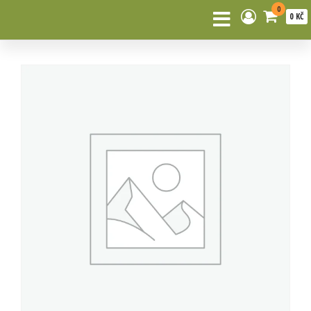
0
0 KČ