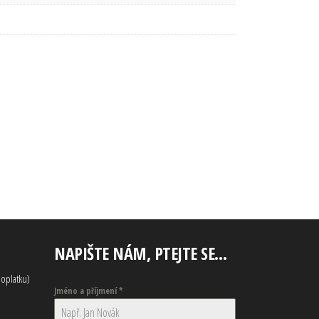
NAPIŠTE NÁM, PTEJTE SE…
oplatku)
Jméno a příjmení
*