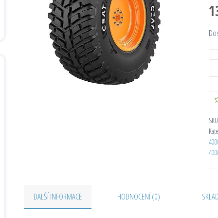
1
Do
SKU
Kat
400
400
DALŠÍ INFORMACE
HODNOCENÍ (0)
SKLA