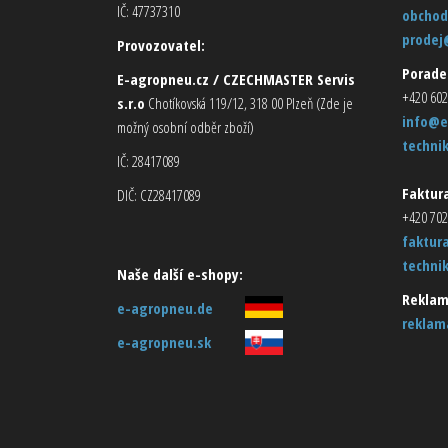
IČ: 47737310
obchod
prodej
Provozovatel:
Porade
E-agropneu.cz / CZECHMASTER Servis
+420 602
s.r.o
Chotíkovská 119/12, 318 00 Plzeň (Zde je
info@e
možný osobní odběr zboží)
techni
IČ: 28417089
Faktura
DIČ: CZ28417089
+420 702
faktur
techni
Naše další e-shopy:
Reklam
e-agropneu.de
reklam
e-agropneu.sk