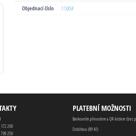
Objednací číslo
113858
TAKTY
PLATEBNÍ MOŽNOSTI
d
Bankovním převodem a QR kódem (bez p
 172 200
Dobírkou (89 Kč)
 709 250