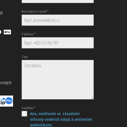
Kontaktní e-mail
*
QR
Telefon
*
Text
tnerských
Souhlas
*
Ano, souhlasím se zásadami
ochrany osobních údajů
a smluvními
podmínkami.