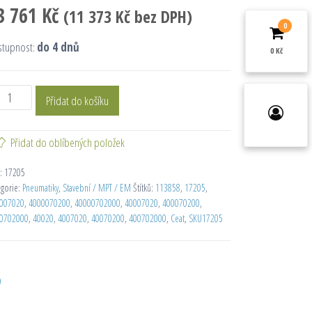
3 761
Kč
(
11 373
Kč
bez DPH)
0
stupnost:
do 4 dnů
0 Kč
Přidat do košíku
Přidat do oblíbených položek
:
17205
egorie:
Pneumatiky
,
Stavební / MPT / EM
Štítků:
113858
,
17205
,
007020
,
4000070200
,
40000702000
,
40007020
,
400070200
,
0702000
,
40020
,
4007020
,
40070200
,
400702000
,
Ceat
,
SKU17205
D