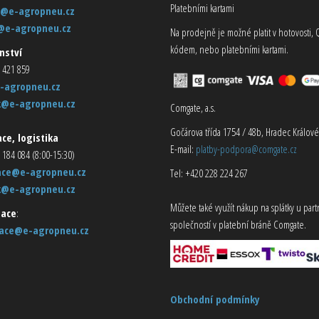
Platebními kartami
@e-agropneu.cz
@e-agropneu.cz
Na prodejně je možné platit v hotovosti, 
kódem, nebo platebními kartami.
nství
 421 859
-agropneu.cz
k@e-agropneu.cz
Comgate, a.s.
Gočárova třída 1754 / 48b, Hradec Králové
ce, logistika
E-mail:
platby-podpora@comgate.cz
 184 084 (8:00-15:30)
ace@e-agropneu.cz
Tel: +420 228 224 267
k@e-agropneu.cz
Můžete také využít nákup na splátky u par
ace
:
společností v platební bráně Comgate.
ace@e-agropneu.cz
Obchodní podmínky