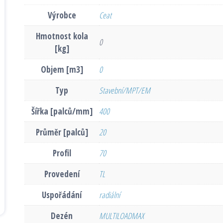
Výrobce
Ceat
Hmotnost kola
0
[kg]
Objem [m3]
0
Typ
Stavební/MPT/EM
Šířka [palců/mm]
400
Průměr [palců]
20
Profil
70
Provedení
TL
Uspořádání
radiální
Dezén
MULTILOADMAX