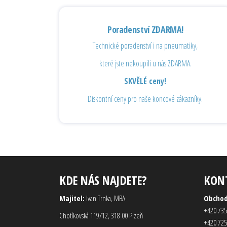
Poradenství ZDARMA!
Technické poradenství i na pneumatiky,
které jste nekoupili u nás ZDARMA.
SKVĚLÉ ceny!
Diskontní ceny pro naše koncové zákazníky.
KDE NÁS NAJDETE?
KON
Majitel:
Ivan Trnka, MBA
Obcho
+420 735
Chotíkovská 119/12, 318 00 Plzeň
+420 725