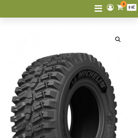
0
0 KČ