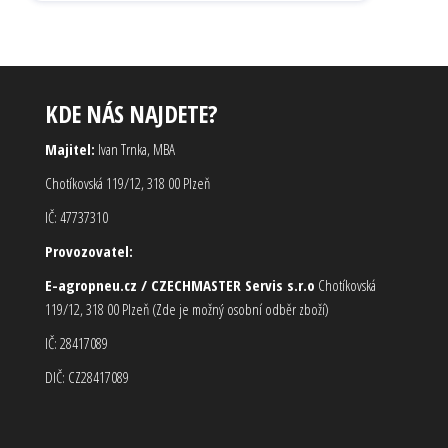
KDE NÁS NAJDETE?
Majitel:
Ivan Trnka, MBA
Chotíkovská 119/12, 318 00 Plzeň
IČ: 47737310
Provozovatel:
E-agropneu.cz / CZECHMASTER Servis s.r.o
Chotíkovská
119/12, 318 00 Plzeň (Zde je možný osobní odběr zboží)
IČ: 28417089
DIČ: CZ28417089