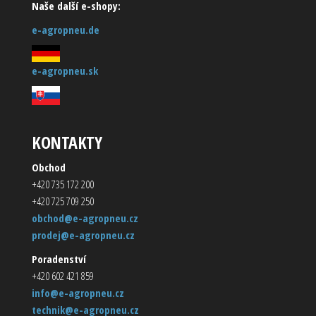
Naše další e-shopy:
e-agropneu.de
e-agropneu.sk
KONTAKTY
Obchod
+420 735 172 200
+420 725 709 250
obchod@e-agropneu.cz
prodej@e-agropneu.cz
Poradenství
+420 602 421 859
info@e-agropneu.cz
technik@e-agropneu.cz