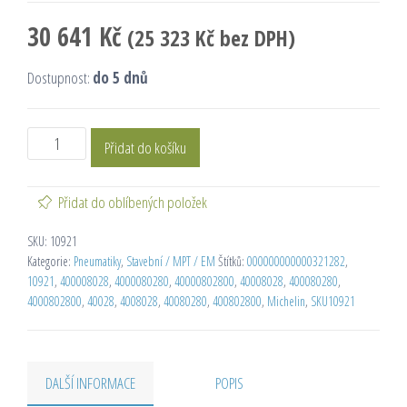
30 641
Kč
(
25 323
Kč
bez DPH)
Dostupnost:
do 5 dnů
Přidat do košíku
Přidat do oblíbených položek
SKU:
10921
Kategorie:
Pneumatiky
,
Stavební / MPT / EM
Štítků:
000000000000321282
,
10921
,
400008028
,
4000080280
,
40000802800
,
40008028
,
400080280
,
4000802800
,
40028
,
4008028
,
40080280
,
400802800
,
Michelin
,
SKU10921
DALŠÍ INFORMACE
POPIS