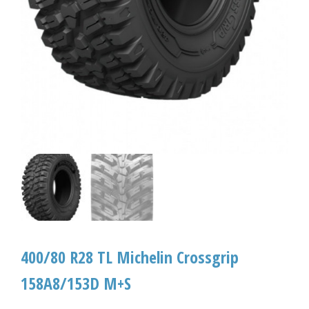
400/80 R28 TL Michelin Crossgrip
158A8/153D M+S