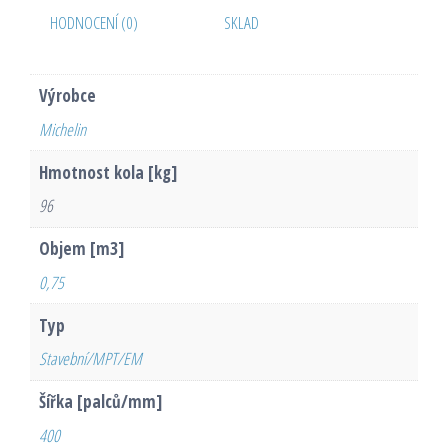
HODNOCENÍ (0)
SKLAD
Výrobce
Michelin
Hmotnost kola [kg]
96
Objem [m3]
0,75
Typ
Stavební/MPT/EM
Šířka [palců/mm]
400