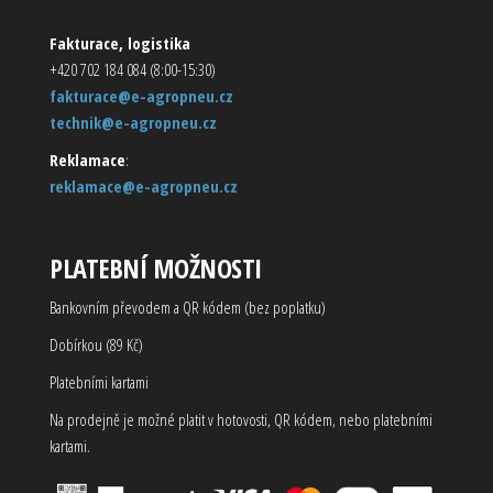
Fakturace, logistika
+420 702 184 084 (8:00-15:30)
fakturace@e-agropneu.cz
technik@e-agropneu.cz
Reklamace
:
reklamace@e-agropneu.cz
PLATEBNÍ MOŽNOSTI
Bankovním převodem a QR kódem (bez poplatku)
Dobírkou (89 Kč)
Platebními kartami
Na prodejně je možné platit v hotovosti, QR kódem, nebo platebními
kartami.