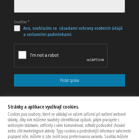
Souhlas
*
Ano, souhlasím se zásadami ochrany osobních údajů
a smluvními podmínkami.
Poslat zprávu
Stránky a aplikace využívají cookies.
Cookies jsou soubory, které se ukládají ve vašem zařízení při načtení webové
stránky, díky nim můžeme snadněji identifikovat způsob, jakým pracujete s
webovými stránkami, vstřícněji s vámi komunikovat, odhalit podvodné chování
nebo cílit marketingové aktivity. Typy cookies a podrobnější informace naleznete
popsané níže, můžete si zde zvolit svou preferovanou variantu. Souhlas můžete