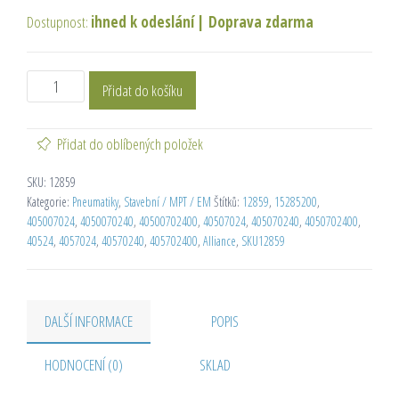
Dostupnost:
ihned k odeslání
|
Doprava zdarma
Přidat do košíku
Přidat do oblíbených položek
SKU:
12859
Kategorie:
Pneumatiky
,
Stavební / MPT / EM
Štítků:
12859
,
15285200
,
405007024
,
4050070240
,
40500702400
,
40507024
,
405070240
,
4050702400
,
40524
,
4057024
,
40570240
,
405702400
,
Alliance
,
SKU12859
DALŠÍ INFORMACE
POPIS
HODNOCENÍ (0)
SKLAD