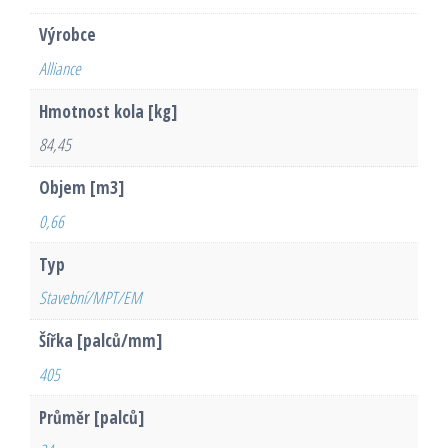
Výrobce
Alliance
Hmotnost kola [kg]
84,45
Objem [m3]
0,66
Typ
Stavební/MPT/EM
Šířka [palců/mm]
405
Průměr [palců]