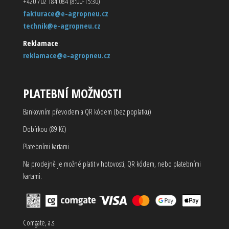
+420 702 184 084 (8:00-15:30)
fakturace@e-agropneu.cz
technik@e-agropneu.cz
Reklamace
:
reklamace@e-agropneu.cz
PLATEBNÍ MOŽNOSTI
Bankovním převodem a QR kódem (bez poplatku)
Dobírkou (89 Kč)
Platebními kartami
Na prodejně je možné platit v hotovosti, QR kódem, nebo platebními
kartami.
Comgate, a.s.