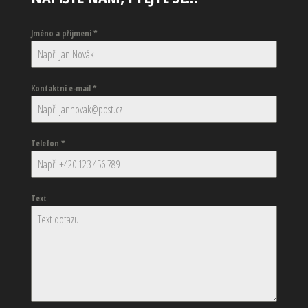
Jméno a příjmení
*
Kontaktní e-mail
*
Telefon
*
Text