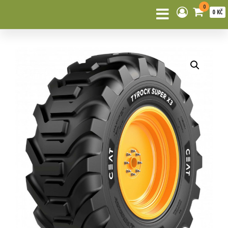
0
0 KČ