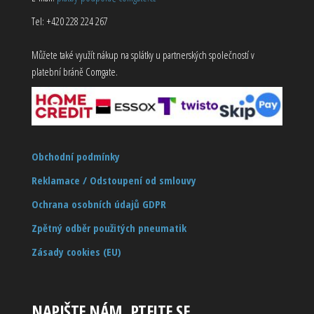
Tel: +420 228 224 267
Můžete také využít nákup na splátky u partnerských společností v
platební bráně Comgate.
Obchodní podmínky
Reklamace / Odstoupení od smlouvy
Ochrana osobních údajů GDPR
Zpětný odběr použitých pneumatik
Zásady cookies (EU)
NAPIŠTE NÁM, PTEJTE SE…