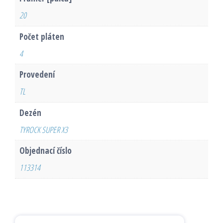
20
Počet pláten
4
Provedení
TL
Dezén
TYROCK SUPER X3
Objednací číslo
113314