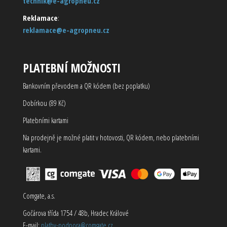
technik@e-agropneu.cz
Reklamace
:
reklamace@e-agropneu.cz
PLATEBNÍ MOŽNOSTI
Bankovním převodem a QR kódem (bez poplatku)
Dobírkou (89 Kč)
Platebními kartami
Na prodejně je možné platit v hotovosti, QR kódem, nebo platebními
kartami.
Comgate, a.s.
Gočárova třída 1754 / 48b, Hradec Králové
E-mail:
platby-podpora@comgate.cz