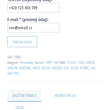
E-mail * (povinný údaj):
Odeslat dotaz
SKU:
17082
Kategorie:
Pneumatiky
,
Stavební / MPT / EM
Štítků:
113314
,
17082
,
430020
,
4300200
,
43002000
,
43020
,
430200
,
4302000
,
4320
,
43200
,
432000
,
Ceat
,
SKU17082
DALŠÍ INFORMACE
HODNOCENÍ (0)
SKLAD