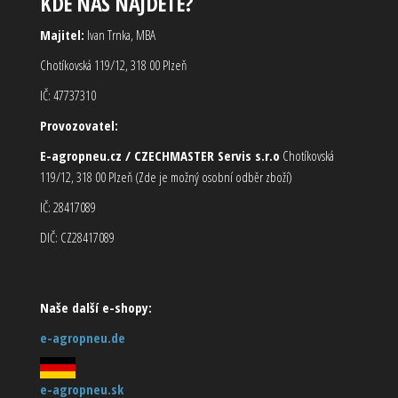
KDE NÁS NAJDETE?
Majitel:
Ivan Trnka, MBA
Chotíkovská 119/12, 318 00 Plzeň
IČ: 47737310
Provozovatel:
E-agropneu.cz / CZECHMASTER Servis s.r.o
Chotíkovská
119/12, 318 00 Plzeň (Zde je možný osobní odběr zboží)
IČ: 28417089
DIČ: CZ28417089
Naše další e-shopy:
e-agropneu.de
e-agropneu.sk