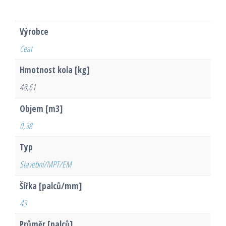
Výrobce
Ceat
Hmotnost kola [kg]
48,61
Objem [m3]
0,38
Typ
Stavební/MPT/EM
Šířka [palců/mm]
43
Průměr [palců]