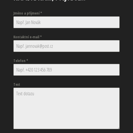
Jméno a příjmení
*
Kontaktní e-mail
*
Telefon
*
Text