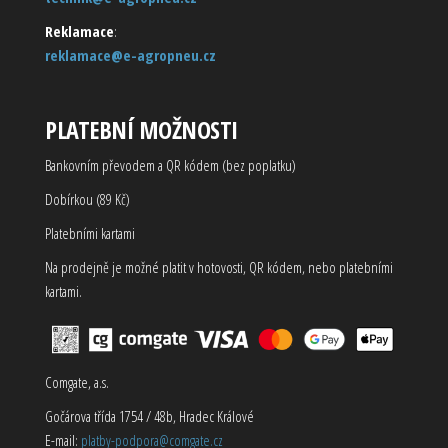
Reklamace
:
reklamace@e-agropneu.cz
PLATEBNÍ MOŽNOSTI
Bankovním převodem a QR kódem (bez poplatku)
Dobírkou (89 Kč)
Platebními kartami
Na prodejně je možné platit v hotovosti, QR kódem, nebo platebními
kartami.
Comgate, a.s.
Gočárova třída 1754 / 48b, Hradec Králové
E-mail:
platby-podpora@comgate.cz