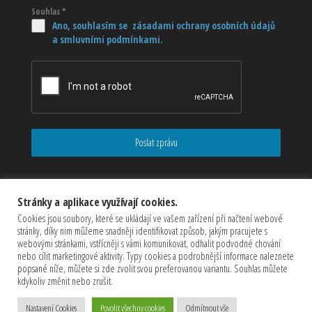
Souhlas
*
Ano, souhlasím se zásadami ochrany osobních údajů
a smluvními podmínkami.
Poslat zprávu
Stránky a aplikace využívají cookies.
Cookies jsou soubory, které se ukládají ve vašem zařízení při načtení webové
stránky, díky nim můžeme snadněji identifikovat způsob, jakým pracujete s
webovými stránkami, vstřícněji s vámi komunikovat, odhalit podvodné chování
nebo cílit marketingové aktivity. Typy cookies a podrobnější informace naleznete
popsané níže, můžete si zde zvolit svou preferovanou variantu. Souhlas můžete
kdykoliv změnit nebo zrušit.
Copyrights © 2026 CZECHMASTER Servis s.r.o (Všechna práva
Nastavení Cookies
Povolit všechny cookies
Odmítnout vše
vyhrazena)