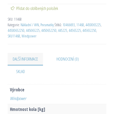
Přidat do oblíbených položek
SKU:
11468
Kategorie:
Nákladní / VAN
,
Pneumatiky
Štítků:
10466693
,
11468
,
4450065225
,
44500652250
,
445065225
,
4450652250
,
445225
,
44565225
,
445652250
,
SKU11468
,
Windpower
DALŠÍ INFORMACE
HODNOCENÍ (0)
SKLAD
Výrobce
Windpower
Hmotnost kola [kg]