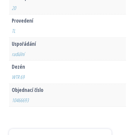
20
Provedení
TL
Uspořádání
radiální
Dezén
WTR 69
Objednací číslo
10466693