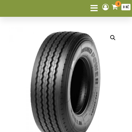
0
0 KČ