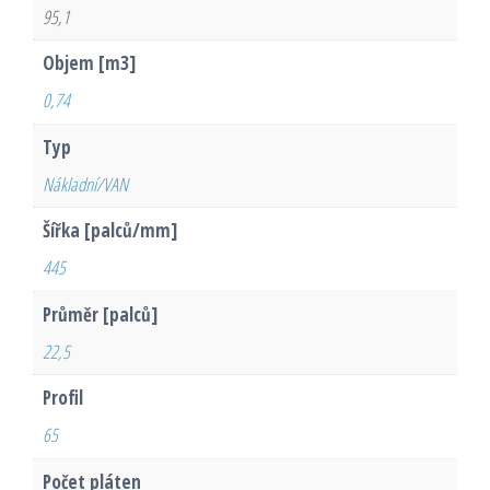
95,1
Objem [m3]
0,74
Typ
Nákladní/VAN
Šířka [palců/mm]
445
Průměr [palců]
22,5
Profil
65
Počet pláten