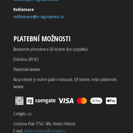
Reklamace
:
reklamace@e-agropneu.cz
PLATEBNÍ MOŽNOSTI
Bankovním převodem a QR kódem (bez poplatku)
Dobírkou (89 Kč)
Platebními kartami
Na prodejně je možné platit v hotovosti, QR kódem, nebo platebními
kartami.
Comgate, a.s.
Gočárova třída 1754 / 48b, Hradec Králové
E-mail:
platby-podpora@comgate.cz