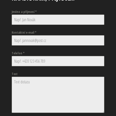
Jméno a příjmení
*
Kontaktní e-mail
*
Telefon
*
Text