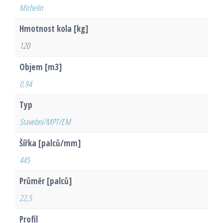
Michelin
Hmotnost kola [kg]
120
Objem [m3]
0,94
Typ
Stavební/MPT/EM
Šířka [palců/mm]
445
Průměr [palců]
22,5
Profil