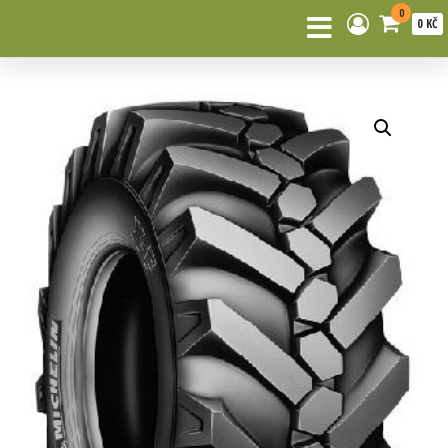
0
0 KČ