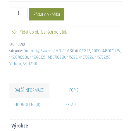
Přidat do košíku
Přidat do oblíbených položek
SKU:
12090
Kategorie:
Pneumatiky
,
Stavební / MPT / EM
Štítků:
073522
,
12090
,
4450070225
,
44500702250
,
445070225
,
4450702250
,
445225
,
44570225
,
445702250
,
Michelin
,
SKU12090
DALŠÍ INFORMACE
POPIS
HODNOCENÍ (0)
SKLAD
Výrobce