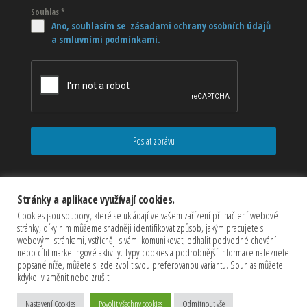
Souhlas
*
Ano, souhlasím se zásadami ochrany osobních údajů
a smluvními podmínkami.
Poslat zprávu
Stránky a aplikace využívají cookies.
Cookies jsou soubory, které se ukládají ve vašem zařízení při načtení webové
stránky, díky nim můžeme snadněji identifikovat způsob, jakým pracujete s
webovými stránkami, vstřícněji s vámi komunikovat, odhalit podvodné chování
nebo cílit marketingové aktivity. Typy cookies a podrobnější informace naleznete
popsané níže, můžete si zde zvolit svou preferovanou variantu. Souhlas můžete
kdykoliv změnit nebo zrušit.
Copyrights © 2026 CZECHMASTER Servis s.r.o (Všechna práva
vyhrazena)
Nastavení Cookies
Povolit všechny cookies
Odmítnout vše