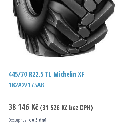
445/70 R22,5 TL Michelin XF
182A2/175A8
38 146
Kč
(
31 526
Kč
bez DPH)
Dostupnost:
do 5 dnů