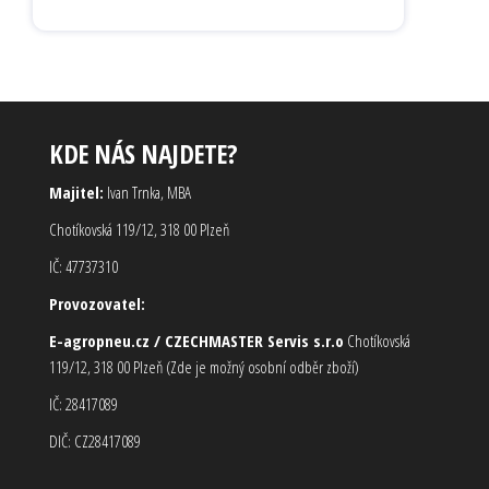
KDE NÁS NAJDETE?
Majitel:
Ivan Trnka, MBA
Chotíkovská 119/12, 318 00 Plzeň
IČ: 47737310
Provozovatel:
E-agropneu.cz / CZECHMASTER Servis s.r.o
Chotíkovská
119/12, 318 00 Plzeň (Zde je možný osobní odběr zboží)
IČ: 28417089
DIČ: CZ28417089