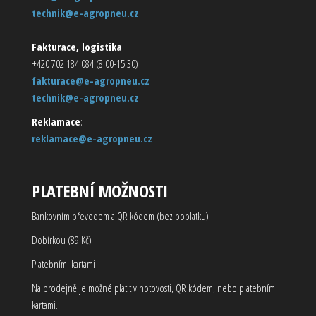
technik@e-agropneu.cz
Fakturace, logistika
+420 702 184 084 (8:00-15:30)
fakturace@e-agropneu.cz
technik@e-agropneu.cz
Reklamace
:
reklamace@e-agropneu.cz
PLATEBNÍ MOŽNOSTI
Bankovním převodem a QR kódem (bez poplatku)
Dobírkou (89 Kč)
Platebními kartami
Na prodejně je možné platit v hotovosti, QR kódem, nebo platebními
kartami.