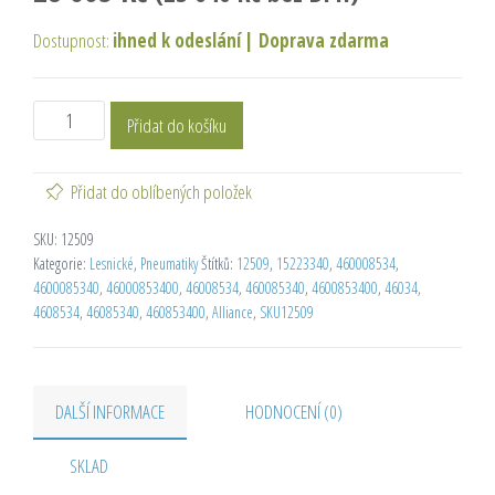
Dostupnost:
ihned k odeslání
|
Doprava zdarma
Přidat do košíku
Přidat do oblíbených položek
SKU:
12509
Kategorie:
Lesnické
,
Pneumatiky
Štítků:
12509
,
15223340
,
460008534
,
4600085340
,
46000853400
,
46008534
,
460085340
,
4600853400
,
46034
,
4608534
,
46085340
,
460853400
,
Alliance
,
SKU12509
DALŠÍ INFORMACE
HODNOCENÍ (0)
SKLAD