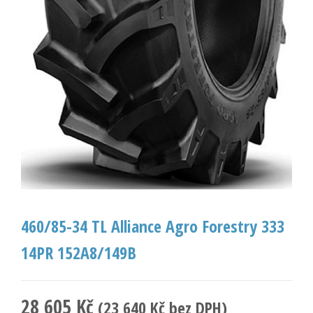
460/85-34 TL Alliance Agro Forestry 333
14PR 152A8/149B
28 605
Kč
(
23 640
Kč
bez DPH)