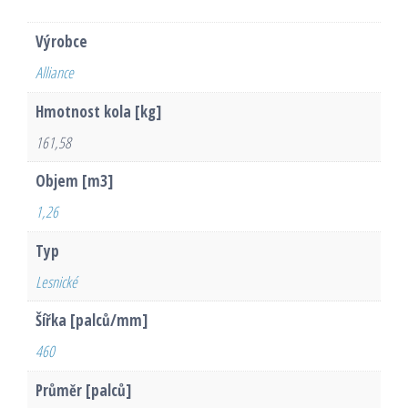
Výrobce
Alliance
Hmotnost kola [kg]
161,58
Objem [m3]
1,26
Typ
Lesnické
Šířka [palců/mm]
460
Průměr [palců]