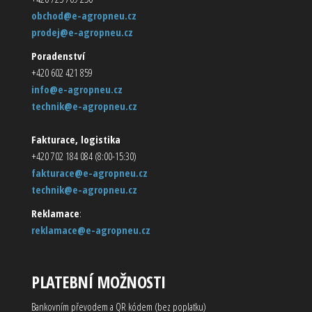
obchod@e-agropneu.cz
prodej@e-agropneu.cz
Poradenství
+420 602 421 859
info@e-agropneu.cz
technik@e-agropneu.cz
Fakturace, logistika
+420 702 184 084 (8:00-15:30)
fakturace@e-agropneu.cz
technik@e-agropneu.cz
Reklamace
:
reklamace@e-agropneu.cz
PLATEBNÍ MOŽNOSTI
Bankovním převodem a QR kódem (bez poplatku)