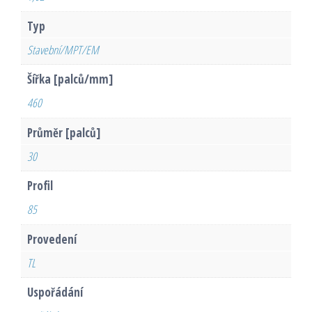
Typ
Stavební/MPT/EM
Šířka [palců/mm]
460
Průměr [palců]
30
Profil
85
Provedení
TL
Uspořádání