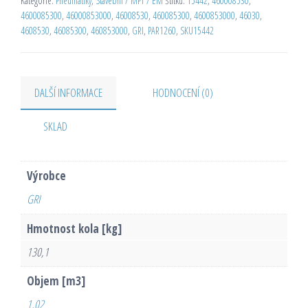
Kategorie:
Pneumatiky
,
Stavební / MPT / EM
Štítků:
15442
,
460008530
,
4600085300
,
46000853000
,
46008530
,
460085300
,
4600853000
,
46030
,
4608530
,
46085300
,
460853000
,
GRI
,
PAR1260
,
SKU15442
DALŠÍ INFORMACE
HODNOCENÍ (0)
SKLAD
Výrobce
GRI
Hmotnost kola [kg]
130,1
Objem [m3]
1,02