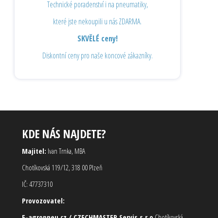
Technické poradenství i na pneumatiky,
které jste nekoupili u nás ZDARMA.
SKVĚLÉ ceny!
Diskontní ceny pro naše koncové zákazníky.
KDE NÁS NAJDETE?
Majitel:
Ivan Trnka, MBA
Chotíkovská 119/12, 318 00 Plzeň
IČ: 47737310
Provozovatel:
E-agropneu.cz / CZECHMASTER Servis s.r.o
Chotíkovská