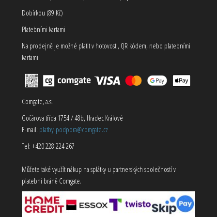
Dobírkou (89 Kč)
Platebními kartami
Na prodejně je možné platit v hotovosti, QR kódem, nebo platebními
kartami.
Comgate, a.s.
Gočárova třída 1754 / 48b, Hradec Králové
E-mail:
platby-podpora@comgate.cz
Tel: +420 228 224 267
Můžete také využít nákup na splátky u partnerských společností v
platební bráně Comgate.