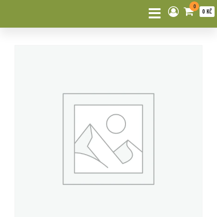
0
0 KČ