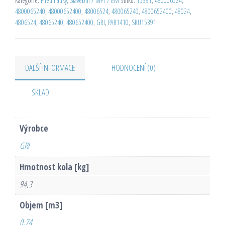
Kategorie:
Pneumatiky
,
Stavební / MPT / EM
Štítků:
15391
,
480006524
,
4800065240
,
48000652400
,
48006524
,
480065240
,
4800652400
,
48024
,
4806524
,
48065240
,
480652400
,
GRI
,
PAR1410
,
SKU15391
DALŠÍ INFORMACE
HODNOCENÍ (0)
SKLAD
Výrobce
GRI
Hmotnost kola [kg]
94,3
Objem [m3]
0,74