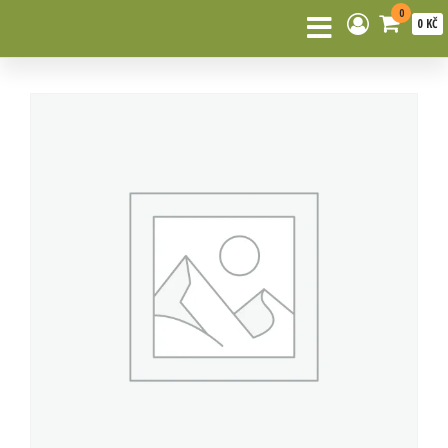
0
0 KČ