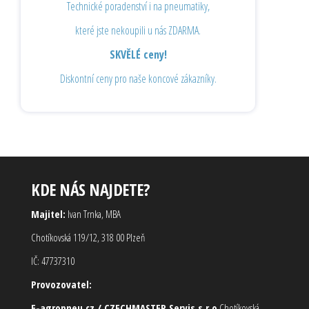
Technické poradenství i na pneumatiky,
které jste nekoupili u nás ZDARMA.
SKVĚLÉ ceny!
Diskontní ceny pro naše koncové zákazníky.
KDE NÁS NAJDETE?
Majitel:
Ivan Trnka, MBA
Chotíkovská 119/12, 318 00 Plzeň
IČ: 47737310
Provozovatel:
E-agropneu.cz / CZECHMASTER Servis s.r.o
Chotíkovská