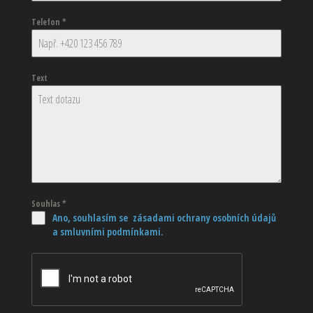
Telefon
*
Text
Souhlas
*
Ano, souhlasím se zásadami ochrany osobních údajů
a smluvními podmínkami.