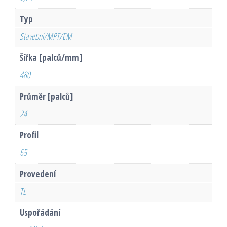
Typ
Stavební/MPT/EM
Šířka [palců/mm]
480
Průměr [palců]
24
Profil
65
Provedení
TL
Uspořádání