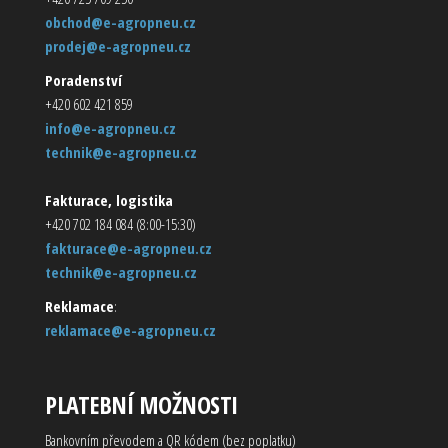
obchod@e-agropneu.cz
prodej@e-agropneu.cz
Poradenství
+420 602 421 859
info@e-agropneu.cz
technik@e-agropneu.cz
Fakturace, logistika
+420 702 184 084 (8:00-15:30)
fakturace@e-agropneu.cz
technik@e-agropneu.cz
Reklamace
:
reklamace@e-agropneu.cz
PLATEBNÍ MOŽNOSTI
Bankovním převodem a QR kódem (bez poplatku)