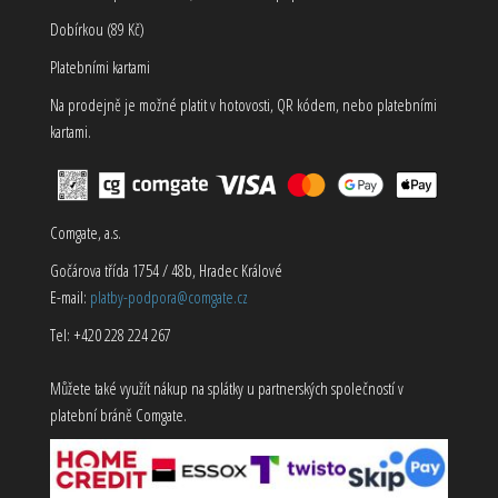
Dobírkou (89 Kč)
Platebními kartami
Na prodejně je možné platit v hotovosti, QR kódem, nebo platebními
kartami.
Comgate, a.s.
Gočárova třída 1754 / 48b, Hradec Králové
E-mail:
platby-podpora@comgate.cz
Tel: +420 228 224 267
Můžete také využít nákup na splátky u partnerských společností v
platební bráně Comgate.