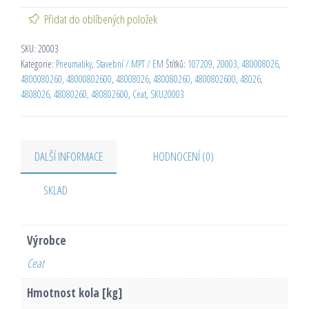
Přidat do oblíbených položek
SKU:
20003
Kategorie:
Pneumatiky
,
Stavební / MPT / EM
Štítků:
107209
,
20003
,
480008026
,
4800080260
,
48000802600
,
48008026
,
480080260
,
4800802600
,
48026
,
4808026
,
48080260
,
480802600
,
Ceat
,
SKU20003
DALŠÍ INFORMACE
HODNOCENÍ (0)
SKLAD
Výrobce
Ceat
Hmotnost kola [kg]