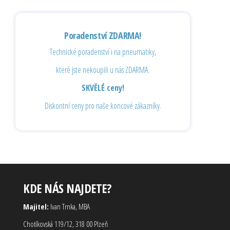
Poradenství ZDARMA!
Technické poradenství i na pneumatiky,
které jste nekoupili u nás ZDARMA.
SKVĚLÉ ceny!
Diskontní ceny pro naše koncové zákazníky.
KDE NÁS NAJDETE?
Majitel:
Ivan Trnka, MBA
Chotíkovská 119/12, 318 00 Plzeň