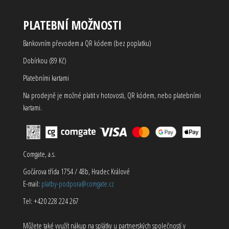
PLATEBNÍ MOŽNOSTI
Bankovním převodem a QR kódem (bez poplatku)
Dobírkou (89 Kč)
Platebními kartami
Na prodejně je možné platit v hotovosti, QR kódem, nebo platebními
kartami.
Comgate, a.s.
Gočárova třída 1754 / 48b, Hradec Králové
E-mail:
platby-podpora@comgate.cz
Tel: +420 228 224 267
Můžete také využít nákup na splátky u partnerských společností v