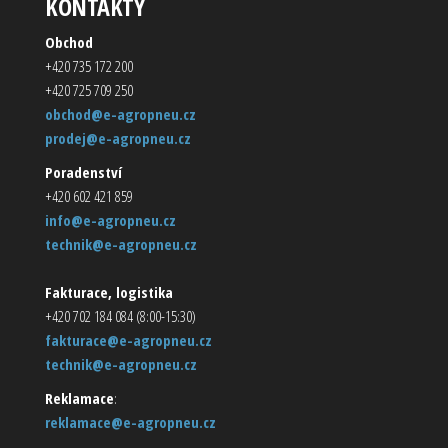
KONTAKTY
Obchod
+420 735 172 200
+420 725 709 250
obchod@e-agropneu.cz
prodej@e-agropneu.cz
Poradenství
+420 602 421 859
info@e-agropneu.cz
technik@e-agropneu.cz
Fakturace, logistika
+420 702 184 084 (8:00-15:30)
fakturace@e-agropneu.cz
technik@e-agropneu.cz
Reklamace
:
reklamace@e-agropneu.cz