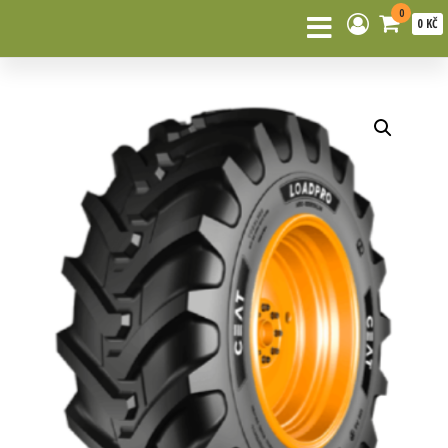
0
0 KČ