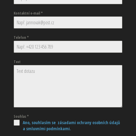
Kontaktní e-mail
*
Telefon
*
Text
Souhlas
*
Ano, souhlasím se zásadami ochrany osobních údajů
a smluvními podmínkami.