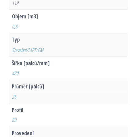
118
Objem [m3]
0,8
Typ
Stavební/MPT/EM
Šířka [palců/mm]
480
Průměr [palců]
26
Profil
80
Provedení