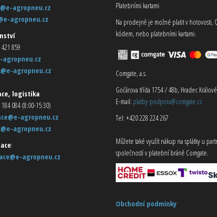
Platebními kartami
@e-agropneu.cz
@e-agropneu.cz
Na prodejně je možné platit v hotovosti, 
kódem, nebo platebními kartami.
nství
 421 859
-agropneu.cz
k@e-agropneu.cz
Comgate, a.s.
Gočárova třída 1754 / 48b, Hradec Králové
ce, logistika
E-mail:
platby-podpora@comgate.cz
 184 084 (8:00-15:30)
ace@e-agropneu.cz
Tel: +420 228 224 267
k@e-agropneu.cz
Můžete také využít nákup na splátky u par
ace
:
společností v platební bráně Comgate.
ace@e-agropneu.cz
Obchodní podmínky