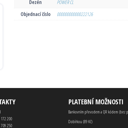
Dezén
POWER CL
Objednací číslo
000000000000222126
TAKTY
PLATEBNÍ MOŽNOSTI
d
Bankovním převodem a QR kódem (bez p
 172 200
Dobírkou (89 Kč)
 709 250