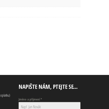
NAPIŠTE NÁM, PTEJTE SE…
oplatku)
Jméno a příjmení
*