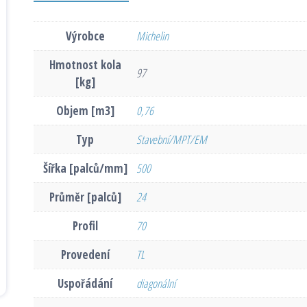
Výrobce
Michelin
Hmotnost kola
97
[kg]
Objem [m3]
0,76
Typ
Stavební/MPT/EM
Šířka [palců/mm]
500
Průměr [palců]
24
Profil
70
Provedení
TL
Uspořádání
diagonální