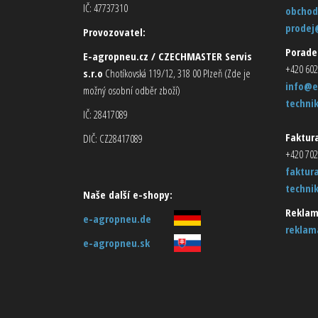
IČ: 47737310
obchod
prodej
Provozovatel:
Porade
E-agropneu.cz / CZECHMASTER Servis
+420 602
s.r.o
Chotíkovská 119/12, 318 00 Plzeň (Zde je
info@e
možný osobní odběr zboží)
techni
IČ: 28417089
Faktura
DIČ: CZ28417089
+420 702
faktur
techni
Naše další e-shopy:
Reklam
e-agropneu.de
reklam
e-agropneu.sk