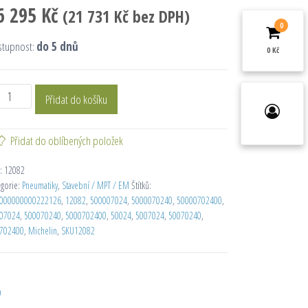
6 295
Kč
(
21 731
Kč
bez DPH)
0
stupnost:
do 5 dnů
0 Kč
Přidat do košíku
Přidat do oblíbených položek
:
12082
egorie:
Pneumatiky
,
Stavební / MPT / EM
Štítků:
000000000222126
,
12082
,
500007024
,
5000070240
,
50000702400
,
07024
,
500070240
,
5000702400
,
50024
,
5007024
,
50070240
,
702400
,
Michelin
,
SKU12082
D