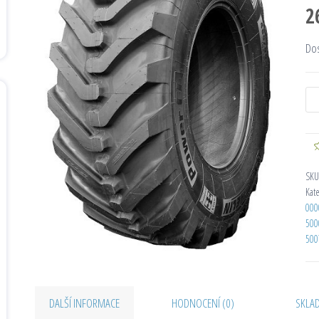
2
Do
SKU
Kat
000
500
500
DALŠÍ INFORMACE
HODNOCENÍ (0)
SKLA