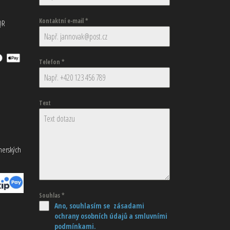
Kontaktní e-mail
*
QR
Telefon
*
Text
tnerských
Souhlas
*
Ano, souhlasím se zásadami
ochrany osobních údajů
a smluvními
podmínkami.