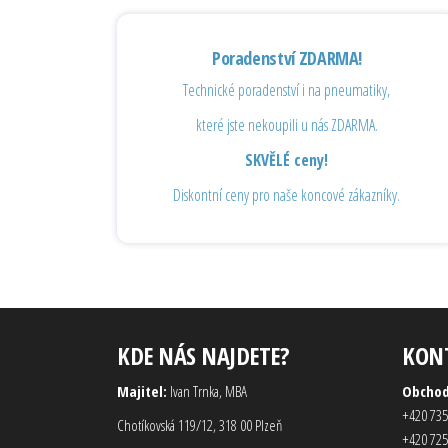
Poradenství ZDARMA!
Technické poradenství i na pneumatiky,
které jste nekoupili u nás ZDARMA.
SKVĚLÉ ceny!
Diskontní ceny pro naše koncové zákazníky.
KDE NÁS NAJDETE?
KON
Majitel:
Ivan Trnka, MBA
Obcho
+420 735
Chotíkovská 119/12, 318 00 Plzeň
+420 725