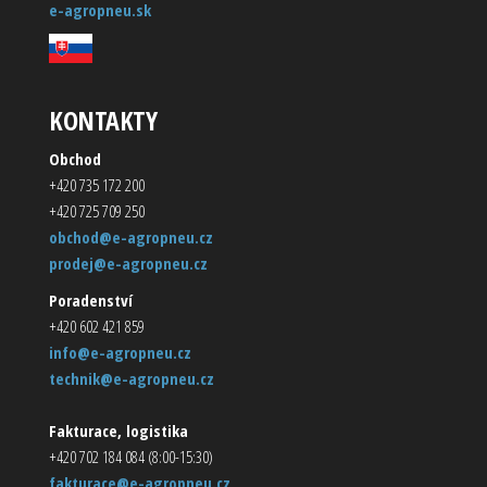
e-agropneu.sk
KONTAKTY
Obchod
+420 735 172 200
+420 725 709 250
obchod@e-agropneu.cz
prodej@e-agropneu.cz
Poradenství
+420 602 421 859
info@e-agropneu.cz
technik@e-agropneu.cz
Fakturace, logistika
+420 702 184 084 (8:00-15:30)
fakturace@e-agropneu.cz