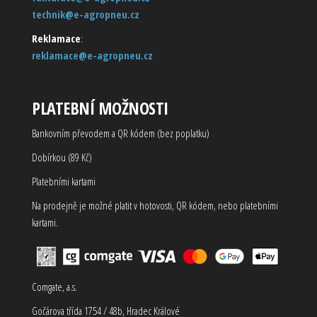
technik@e-agropneu.cz
Reklamace
:
reklamace@e-agropneu.cz
PLATEBNÍ MOŽNOSTI
Bankovním převodem a QR kódem (bez poplatku)
Dobírkou (89 Kč)
Platebními kartami
Na prodejně je možné platit v hotovosti, QR kódem, nebo platebními
kartami.
Comgate, a.s.
Gočárova třída 1754 / 48b, Hradec Králové