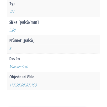
Typ
VZV
Šířka [palců/mm]
5,00
Průměr [palců]
8
Dezén
Magnum šedý
Objednací číslo
11305000008301SQ