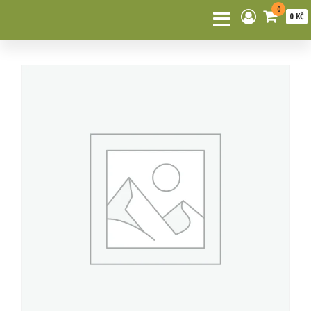
0
0 KČ