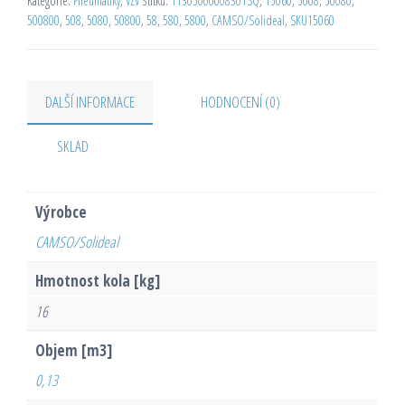
Kategorie:
Pneumatiky
,
VZV
Štítků:
11305000008301SQ
,
15060
,
5008
,
50080
,
500800
,
508
,
5080
,
50800
,
58
,
580
,
5800
,
CAMSO/Solideal
,
SKU15060
DALŠÍ INFORMACE
HODNOCENÍ (0)
SKLAD
Výrobce
CAMSO/Solideal
Hmotnost kola [kg]
16
Objem [m3]
0,13