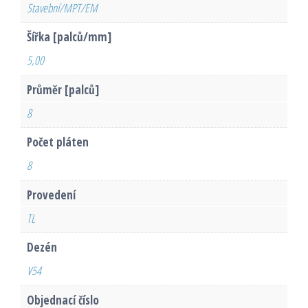
Stavební/MPT/EM
Šířka [palců/mm]
5,00
Průměr [palců]
8
Počet pláten
8
Provedení
TL
Dezén
V54
Objednací číslo