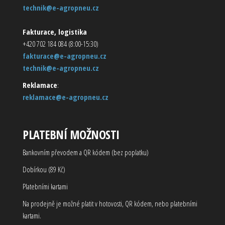
technik@e-agropneu.cz
Fakturace, logistika
+420 702 184 084 (8:00-15:30)
fakturace@e-agropneu.cz
technik@e-agropneu.cz
Reklamace
:
reklamace@e-agropneu.cz
PLATEBNÍ MOŽNOSTI
Bankovním převodem a QR kódem (bez poplatku)
Dobírkou (89 Kč)
Platebními kartami
Na prodejně je možné platit v hotovosti, QR kódem, nebo platebními
kartami.