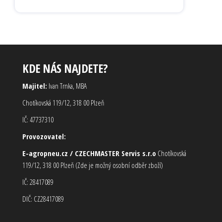
KDE NÁS NAJDETE?
Majitel:
Ivan Trnka, MBA
Chotíkovská 119/12, 318 00 Plzeň
IČ: 47737310
Provozovatel:
E-agropneu.cz / CZECHMASTER Servis s.r.o
Chotíkovská
119/12, 318 00 Plzeň (Zde je možný osobní odběr zboží)
IČ: 28417089
DIČ: CZ28417089