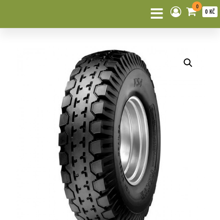
0
0 KČ