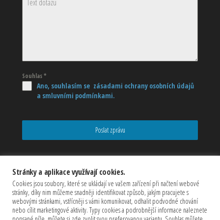
Souhlas
*
Ano, souhlasím se zásadami ochrany osobních údajů
a smluvními podmínkami.
Poslat zprávu
Stránky a aplikace využívají cookies.
Cookies jsou soubory, které se ukládají ve vašem zařízení při načtení webové
stránky, díky nim můžeme snadněji identifikovat způsob, jakým pracujete s
webovými stránkami, vstřícněji s vámi komunikovat, odhalit podvodné chování
nebo cílit marketingové aktivity. Typy cookies a podrobnější informace naleznete
popsané níže, můžete si zde zvolit svou preferovanou variantu. Souhlas můžete