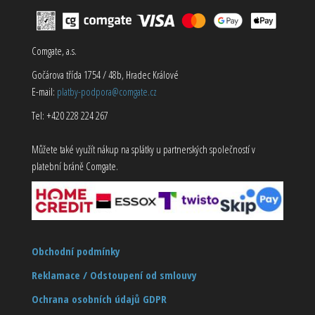
Comgate, a.s.
Gočárova třída 1754 / 48b, Hradec Králové
E-mail:
platby-podpora@comgate.cz
Tel: +420 228 224 267
Můžete také využít nákup na splátky u partnerských společností v
platební bráně Comgate.
Obchodní podmínky
Reklamace / Odstoupení od smlouvy
Ochrana osobních údajů GDPR