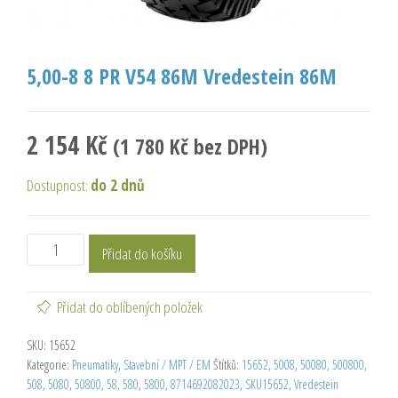
5,00-8 8 PR V54 86M Vredestein 86M
2 154
Kč
(
1 780
Kč
bez DPH)
Dostupnost:
do 2 dnů
Přidat do košíku
Přidat do oblíbených položek
SKU:
15652
Kategorie:
Pneumatiky
,
Stavební / MPT / EM
Štítků:
15652
,
5008
,
50080
,
500800
,
508
,
5080
,
50800
,
58
,
580
,
5800
,
8714692082023
,
SKU15652
,
Vredestein