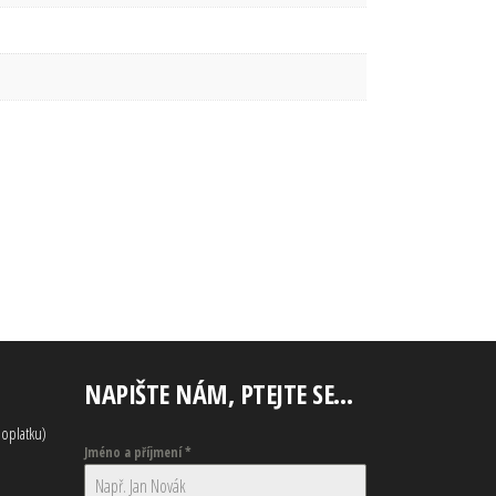
NAPIŠTE NÁM, PTEJTE SE…
oplatku)
Jméno a příjmení
*