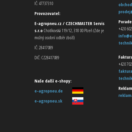
IČ: 47737310
obchod
prodej
Provozovatel:
Porade
E-agropneu.cz / CZECHMASTER Servis
+420 602
s.r.o
Chotíkovská 119/12, 318 00 Plzeň (Zde je
info@e
možný osobní odběr zboží)
techni
IČ: 28417089
Faktura
DIČ: CZ28417089
+420 702
faktur
techni
Naše další e-shopy:
Reklam
e-agropneu.de
reklam
e-agropneu.sk