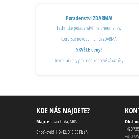
Poradenství ZDARMA!
Technické poradenství i na pneumatiky,
které jste nekoupili u nás ZDARMA.
SKVĚLÉ ceny!
Diskontní ceny pro naše koncové zákazníky.
KDE NÁS NAJDETE?
KON
Majitel:
Ivan Trnka, MBA
Obcho
+420 735
Chotíkovská 119/12, 318 00 Plzeň
+420 725