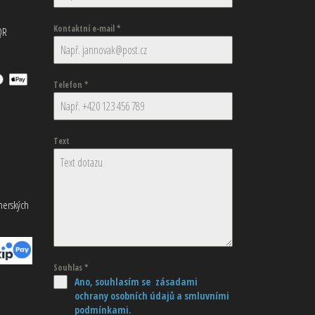
Kontaktní e-mail
*
QR
Telefon
*
Text
tnerských
Souhlas
*
Ano, souhlasím se zásadami
ochrany osobních údajů
a smluvními
podmínkami.