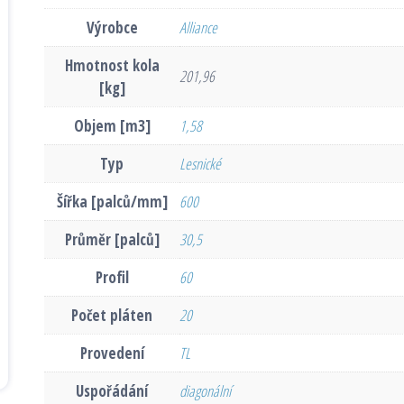
Výrobce
Alliance
Hmotnost kola
201,96
[kg]
Objem [m3]
1,58
Typ
Lesnické
Šířka [palců/mm]
600
Průměr [palců]
30,5
Profil
60
Počet pláten
20
Provedení
TL
Uspořádání
diagonální