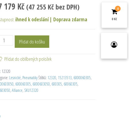
7 179
Kč
(
47 255
Kč
bez DPH)
0
stupnost:
ihned k odeslání
|
Doprava zdarma
0 Kč
Přidat do košíku
Přidat do oblíbených položek
:
12320
egorie:
Lesnické
,
Pneumatiky
Štítků:
12320
,
15213513
,
6000060305
,
00603050
,
600060305
,
6000603050
,
600305
,
60060305
,
603050
,
Alliance
,
SKU12320
D