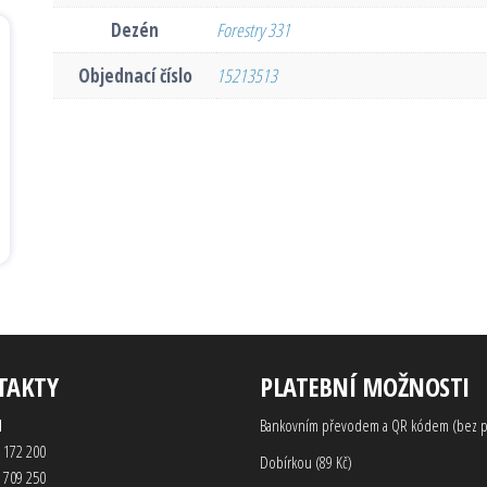
Dezén
Forestry 331
Objednací číslo
15213513
TAKTY
PLATEBNÍ MOŽNOSTI
d
Bankovním převodem a QR kódem (bez p
 172 200
Dobírkou (89 Kč)
 709 250