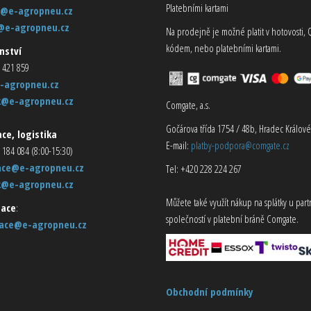
Platebními kartami
@e-agropneu.cz
@e-agropneu.cz
Na prodejně je možné platit v hotovosti, 
kódem, nebo platebními kartami.
nství
 421 859
-agropneu.cz
k@e-agropneu.cz
Comgate, a.s.
Gočárova třída 1754 / 48b, Hradec Králové
ce, logistika
E-mail:
platby-podpora@comgate.cz
 184 084 (8:00-15:30)
ace@e-agropneu.cz
Tel: +420 228 224 267
k@e-agropneu.cz
Můžete také využít nákup na splátky u par
ace
:
společností v platební bráně Comgate.
ace@e-agropneu.cz
Obchodní podmínky