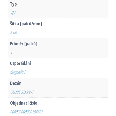
Typ
VZV
Šířka [palců/mm]
6,00
Průměr [palců]
9
Uspořádání
diagonální
Dezén
GLOBE STAR WT
Objednací číslo
000000000000284602