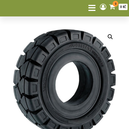
0
0 KČ