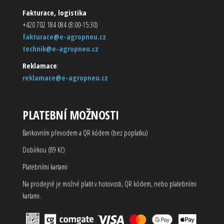
Fakturace, logistika
+420 702 184 084 (8:00-15:30)
fakturace@e-agropneu.cz
technik@e-agropneu.cz
Reklamace
:
reklamace@e-agropneu.cz
PLATEBNÍ MOŽNOSTI
Bankovním převodem a QR kódem (bez poplatku)
Dobírkou (89 Kč)
Platebními kartami
Na prodejně je možné platit v hotovosti, QR kódem, nebo platebními
kartami.