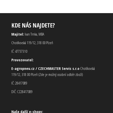
KDE NÁS NAJDETE?
Majitel:
Ivan Trnka, MBA
Chotíkovská 119/12, 318 00 Plzeň
IČ: 47737310
Provozovatel:
E-agropneu.cz / CZECHMASTER Servis s.r.o
Chotíkovská
119/12, 318 00 Plzeň (Zde je možný osobní odběr zboží)
IČ: 28417089
DIČ: CZ28417089
Naše další e-shopy: