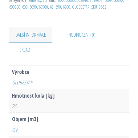
Kategorie:
Pneumatiky
,
VZV
Štítků:
000000000000284602
,
19652
,
6009
,
60090
,
600900
,
609
,
6090
,
60900
,
69
,
690
,
6900
,
GLOBESTAR
,
SKU19652
DALŠÍ INFORMACE
HODNOCENÍ (0)
SKLAD
Výrobce
GLOBESTAR
Hmotnost kola [kg]
26
Objem [m3]
0,2