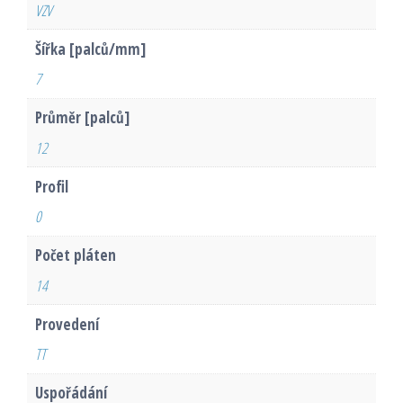
VZV
Šířka [palců/mm]
7
Průměr [palců]
12
Profil
0
Počet pláten
14
Provedení
TT
Uspořádání