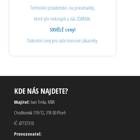
Technické poradenství i na pneumatiky,
které jste nekoupili u nás ZDARMA.
SKVĚLÉ ceny!
Diskontní ceny pro naše koncové zákazníky.
KDE NÁS NAJDETE?
Majitel:
Ivan Trnka, MBA
Chotíkovská 119/12, 318 00 Plzeň
IČ: 47737310
Provozovatel: