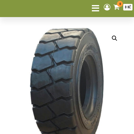
0
0 KČ