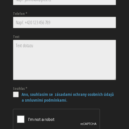
Telefon
*
Text
Souhlas
*
Ano, souhlasím se zásadami ochrany osobních údajů
a smluvními podmínkami.