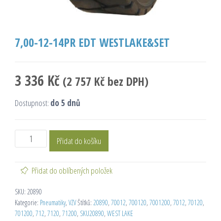
7,00-12-14PR EDT WESTLAKE&SET
3 336
Kč
(
2 757
Kč
bez DPH)
Dostupnost:
do 5 dnů
Přidat do košíku
Přidat do oblíbených položek
SKU:
20890
Kategorie:
Pneumatiky
,
VZV
Štítků:
20890
,
70012
,
700120
,
7001200
,
7012
,
70120
,
701200
,
712
,
7120
,
71200
,
SKU20890
,
WEST LAKE