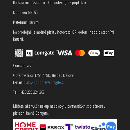
Bankovním převodem a QR kódem (bez poplatku)
Dobírkou (89 Kč)
Platebními kartami
Na prodejně je možné platit v hotovosti, QR kódem, nebo platebními
kartami.
Comgate, a.s.
Gočárova třída 1754 / 48b, Hradec Králové
E-mail:
platby-podpora@comgate.cz
Tel: +420 228 224 267
Můžete také využít nákup na splátky u partnerských společností v
platební bráně Comgate.