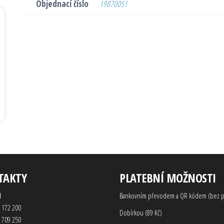
Objednací číslo
19870051
TAKTY
PLATEBNÍ MOŽNOSTI
d
Bankovním převodem a QR kódem (bez p
 172 200
Dobírkou (89 Kč)
 709 250