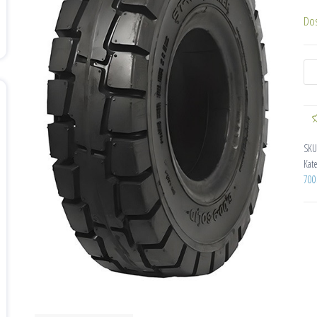
Do
SKU
Kat
700