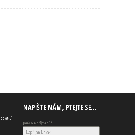
NAPIŠTE NÁM, PTEJTE SE…
oplatku)
Jméno a příjmení
*