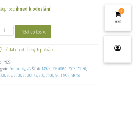
stupnost:
ihned k odeslání
0
0 Kč
Přidat do košíku
Přidat do oblíbených položek
:
14928
egorie:
Pneumatiky
,
VZV
Štítků:
14928
,
19870051
,
7005
,
70050
,
500
,
705
,
7050
,
70500
,
75
,
750
,
7500
,
SKU14928
,
Starco