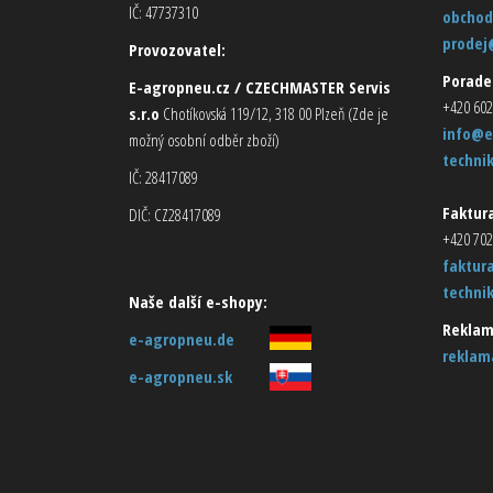
IČ: 47737310
obchod
prodej
Provozovatel:
Porade
E-agropneu.cz / CZECHMASTER Servis
+420 602
s.r.o
Chotíkovská 119/12, 318 00 Plzeň (Zde je
info@e
možný osobní odběr zboží)
techni
IČ: 28417089
Faktura
DIČ: CZ28417089
+420 702
faktur
techni
Naše další e-shopy:
Reklam
e-agropneu.de
reklam
e-agropneu.sk