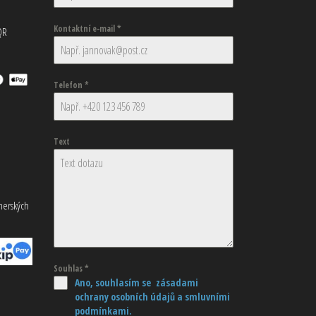
Kontaktní e-mail
*
QR
Telefon
*
Text
tnerských
Souhlas
*
Ano, souhlasím se zásadami
ochrany osobních údajů
a smluvními
podmínkami.