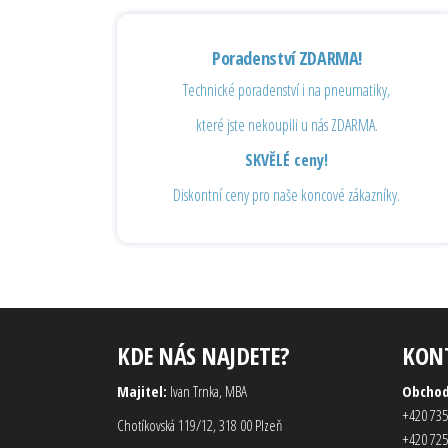
Poradenství ZDARMA!
Technické poradenství i na pneumatiky,
které jste nekoupili u nás ZDARMA.
SKVĚLÉ ceny!
Diskontní ceny pro naše koncové zákazníky.
KDE NÁS NAJDETE?
KON
Majitel:
Ivan Trnka, MBA
Obcho
+420 735
Chotíkovská 119/12, 318 00 Plzeň
+420 725