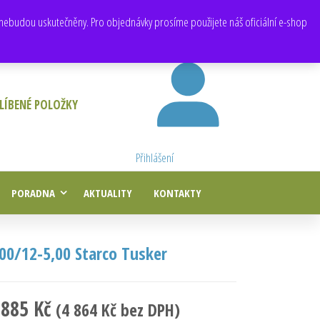
E-mail:
obchod@e-agropneu.cz
,
prodej@e-agropneu.cz
nebudou uskutečněny. Pro objednávky prosíme použijete náš oficiální e-shop
LÍBENÉ POLOŽKY
Přihlášení
PORADNA
AKTUALITY
KONTAKTY
,00/12-5,00 Starco Tusker
 885
Kč
(
4 864
Kč
bez DPH)