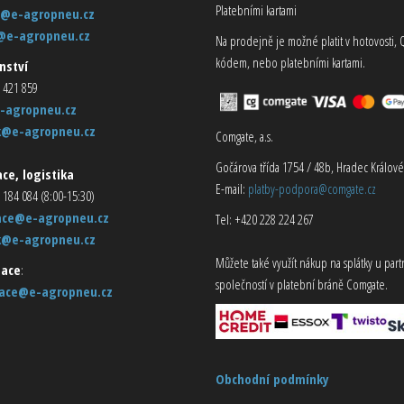
Platebními kartami
@e-agropneu.cz
@e-agropneu.cz
Na prodejně je možné platit v hotovosti, 
kódem, nebo platebními kartami.
nství
 421 859
-agropneu.cz
k@e-agropneu.cz
Comgate, a.s.
Gočárova třída 1754 / 48b, Hradec Králové
ce, logistika
E-mail:
platby-podpora@comgate.cz
 184 084 (8:00-15:30)
ace@e-agropneu.cz
Tel: +420 228 224 267
k@e-agropneu.cz
Můžete také využít nákup na splátky u par
ace
:
společností v platební bráně Comgate.
ace@e-agropneu.cz
Obchodní podmínky