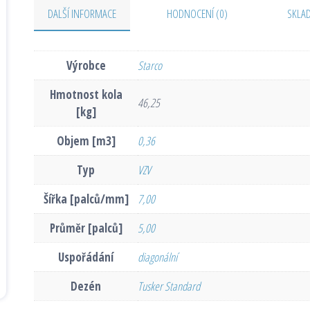
DALŠÍ INFORMACE
HODNOCENÍ (0)
SKLA
Výrobce
Starco
Hmotnost kola
46,25
[kg]
Objem [m3]
0,36
Typ
VZV
Šířka [palců/mm]
7,00
Průměr [palců]
5,00
Uspořádání
diagonální
Dezén
Tusker Standard