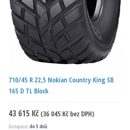
710/45 R 22,5 Nokian Country King SB
165 D TL Block
43 615
Kč
(
36 045
Kč
bez DPH)
Dostupnost:
do 5 dnů