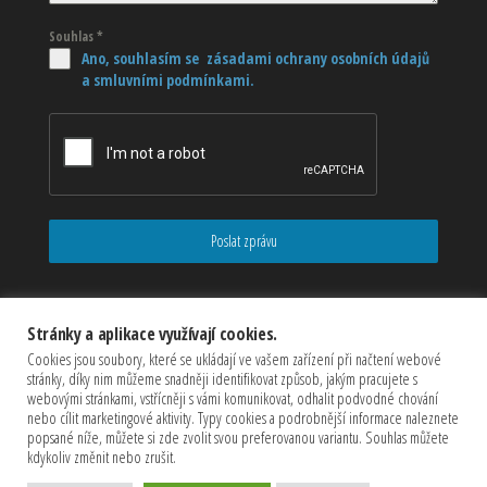
Souhlas
*
Ano, souhlasím se zásadami ochrany osobních údajů
a smluvními podmínkami.
Poslat zprávu
Stránky a aplikace využívají cookies.
Cookies jsou soubory, které se ukládají ve vašem zařízení při načtení webové
stránky, díky nim můžeme snadněji identifikovat způsob, jakým pracujete s
webovými stránkami, vstřícněji s vámi komunikovat, odhalit podvodné chování
nebo cílit marketingové aktivity. Typy cookies a podrobnější informace naleznete
popsané níže, můžete si zde zvolit svou preferovanou variantu. Souhlas můžete
kdykoliv změnit nebo zrušit.
Copyrights © 2026 CZECHMASTER Servis s.r.o (Všechna práva