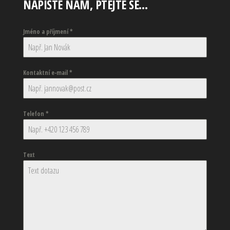
NAPIŠTE NÁM, PTEJTE SE…
Jméno a příjmení
*
Kontaktní e-mail
*
Telefon
*
Text