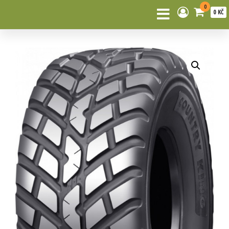
0
0 KČ