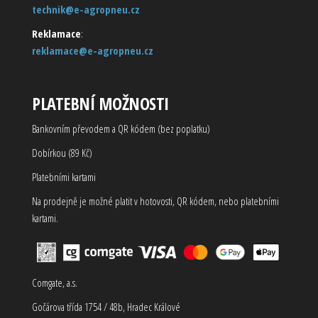
technik@e-agropneu.cz
Reklamace
:
reklamace@e-agropneu.cz
PLATEBNÍ MOŽNOSTI
Bankovním převodem a QR kódem (bez poplatku)
Dobírkou (89 Kč)
Platebními kartami
Na prodejně je možné platit v hotovosti, QR kódem, nebo platebními
kartami.
Comgate, a.s.
Gočárova třída 1754 / 48b, Hradec Králové