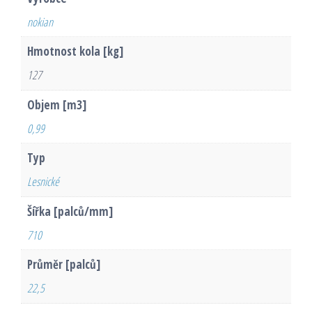
nokian
Hmotnost kola [kg]
127
Objem [m3]
0,99
Typ
Lesnické
Šířka [palců/mm]
710
Průměr [palců]
22,5