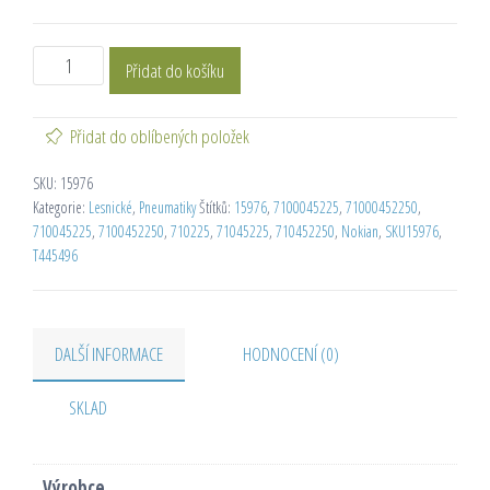
Přidat do košíku
Přidat do oblíbených položek
SKU:
15976
Kategorie:
Lesnické
,
Pneumatiky
Štítků:
15976
,
7100045225
,
71000452250
,
710045225
,
7100452250
,
710225
,
71045225
,
710452250
,
Nokian
,
SKU15976
,
T445496
DALŠÍ INFORMACE
HODNOCENÍ (0)
SKLAD
Výrobce