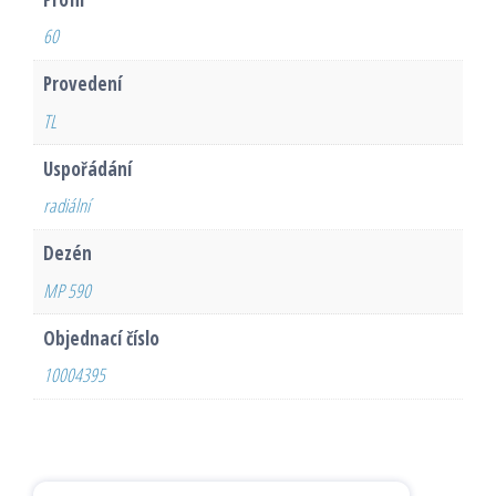
60
Provedení
TL
Uspořádání
radiální
Dezén
MP 590
Objednací číslo
10004395