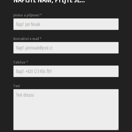
Jméno a příjmení
*
Kontaktní e-mail
*
Telefon
*
Text