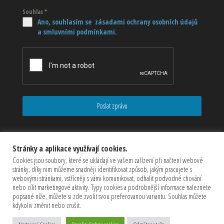
Souhlas
*
Ano, souhlasím se zásadami ochrany osobních údajů
a smluvními podmínkami.
Poslat zprávu
Stránky a aplikace využívají cookies.
Cookies jsou soubory, které se ukládají ve vašem zařízení při načtení webové
stránky, díky nim můžeme snadněji identifikovat způsob, jakým pracujete s
webovými stránkami, vstřícněji s vámi komunikovat, odhalit podvodné chování
nebo cílit marketingové aktivity. Typy cookies a podrobnější informace naleznete
popsané níže, můžete si zde zvolit svou preferovanou variantu. Souhlas můžete
kdykoliv změnit nebo zrušit.
Copyrights © 2026 CZECHMASTER Servis s.r.o (Všechna práva