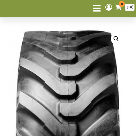
0
0 KČ