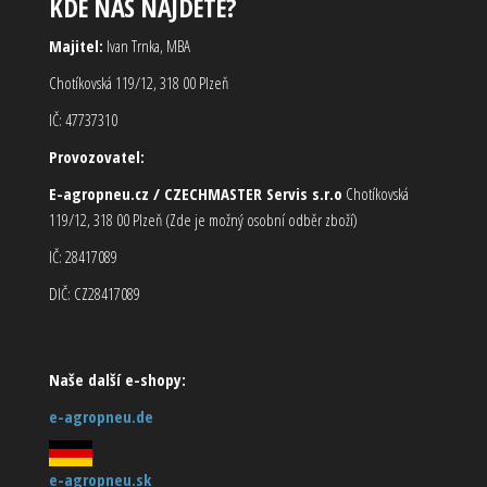
KDE NÁS NAJDETE?
Majitel:
Ivan Trnka, MBA
Chotíkovská 119/12, 318 00 Plzeň
IČ: 47737310
Provozovatel:
E-agropneu.cz / CZECHMASTER Servis s.r.o
Chotíkovská
119/12, 318 00 Plzeň (Zde je možný osobní odběr zboží)
IČ: 28417089
DIČ: CZ28417089
Naše další e-shopy:
e-agropneu.de
e-agropneu.sk