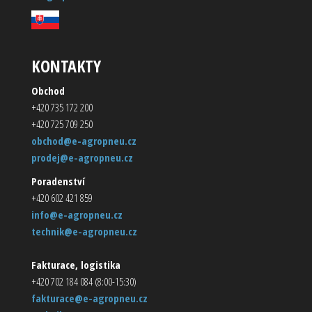
KONTAKTY
Obchod
+420 735 172 200
+420 725 709 250
obchod@e-agropneu.cz
prodej@e-agropneu.cz
Poradenství
+420 602 421 859
info@e-agropneu.cz
technik@e-agropneu.cz
Fakturace, logistika
+420 702 184 084 (8:00-15:30)
fakturace@e-agropneu.cz