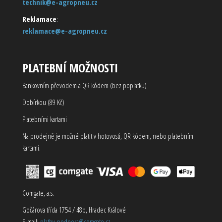
technik@e-agropneu.cz
Reklamace
:
reklamace@e-agropneu.cz
PLATEBNÍ MOŽNOSTI
Bankovním převodem a QR kódem (bez poplatku)
Dobírkou (89 Kč)
Platebními kartami
Na prodejně je možné platit v hotovosti, QR kódem, nebo platebními
kartami.
Comgate, a.s.
Gočárova třída 1754 / 48b, Hradec Králové
E-mail:
platby-podpora@comgate.cz