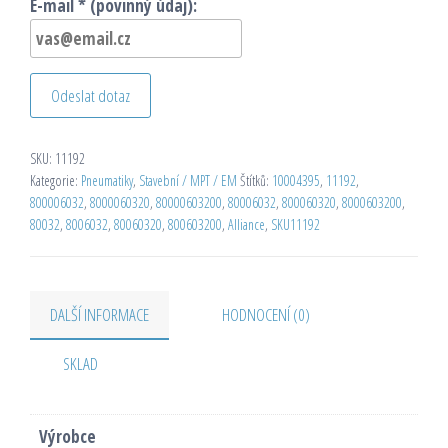
E-mail * (povinný údaj):
Odeslat dotaz
SKU:
11192
Kategorie:
Pneumatiky
,
Stavební / MPT / EM
Štítků:
10004395
,
11192
,
800006032
,
8000060320
,
80000603200
,
80006032
,
800060320
,
8000603200
,
80032
,
8006032
,
80060320
,
800603200
,
Alliance
,
SKU11192
DALŠÍ INFORMACE
HODNOCENÍ (0)
SKLAD
Výrobce