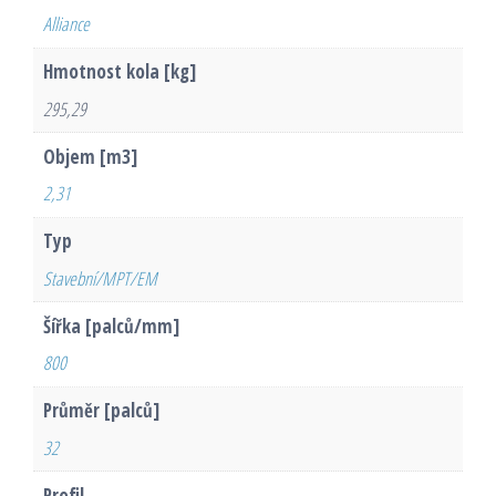
Alliance
Hmotnost kola [kg]
295,29
Objem [m3]
2,31
Typ
Stavební/MPT/EM
Šířka [palců/mm]
800
Průměr [palců]
32
Profil