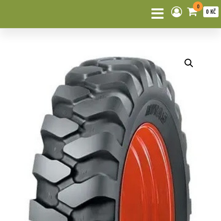
0
0 KČ