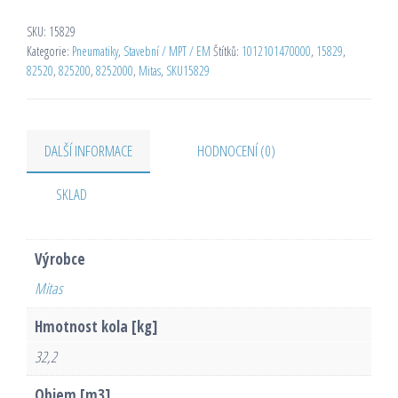
SKU:
15829
Kategorie:
Pneumatiky
,
Stavební / MPT / EM
Štítků:
1012101470000
,
15829
,
82520
,
825200
,
8252000
,
Mitas
,
SKU15829
DALŠÍ INFORMACE
HODNOCENÍ (0)
SKLAD
Výrobce
Mitas
Hmotnost kola [kg]
32,2
Objem [m3]