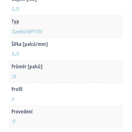
0,25
Typ
Stavební/MPT/EM
Šířka [palců/mm]
8,25
Průměr [palců]
20
Profil
0
Provedení
TT