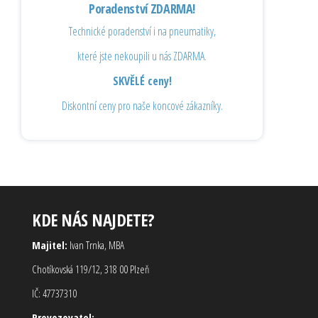
Poradenství ZDARMA!
Technické poradenství i na pneumatiky,
které jste nekoupili u nás ZDARMA.
SKVĚLÉ ceny!
Diskontní ceny pro naše koncové zákazníky.
KDE NÁS NAJDETE?
Majitel:
Ivan Trnka, MBA
Chotíkovská 119/12, 318 00 Plzeň
IČ: 47737310
Provozovatel: