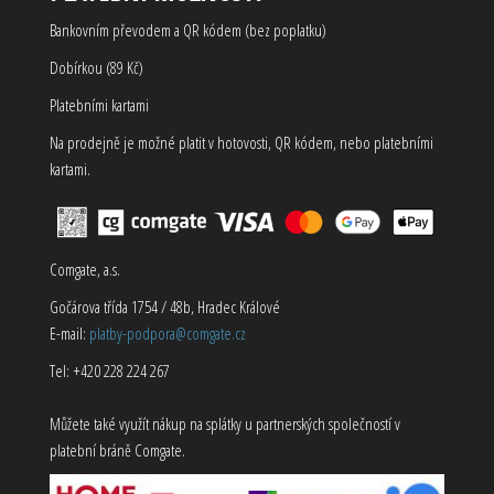
Bankovním převodem a QR kódem (bez poplatku)
Dobírkou (89 Kč)
Platebními kartami
Na prodejně je možné platit v hotovosti, QR kódem, nebo platebními
kartami.
Comgate, a.s.
Gočárova třída 1754 / 48b, Hradec Králové
E-mail:
platby-podpora@comgate.cz
Tel: +420 228 224 267
Můžete také využít nákup na splátky u partnerských společností v
platební bráně Comgate.