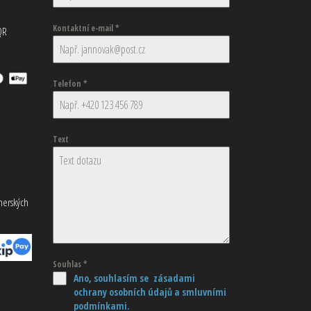
Kontaktní e-mail
*
QR
Telefon
*
Text
tnerských
Souhlas
*
Ano, souhlasím se zásadami
ochrany osobních údajů
a smluvními
podmínkami.