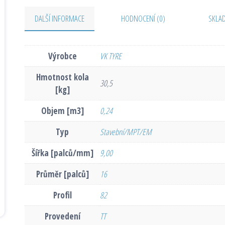
DALŠÍ INFORMACE
HODNOCENÍ (0)
SKLA
Výrobce
VK TYRE
Hmotnost kola
30,5
[kg]
Objem [m3]
0,24
Typ
Stavební/MPT/EM
Šířka [palců/mm]
9,00
Průměr [palců]
16
Profil
82
Provedení
TT