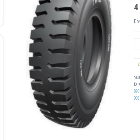
4
Do
SKU
Kat
890
908