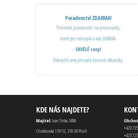
Poradenství ZDARMA!
Technické poradenství i na pneumatiky,
které jste nekoupili u nás ZDARMA.
SKVĚLÉ ceny!
Diskontní ceny pro naše koncové zákazníky.
KDE NÁS NAJDETE?
KON
Majitel:
Ivan Trnka, MBA
Obcho
+420 735
Chotíkovská 119/12, 318 00 Plzeň
+420 725