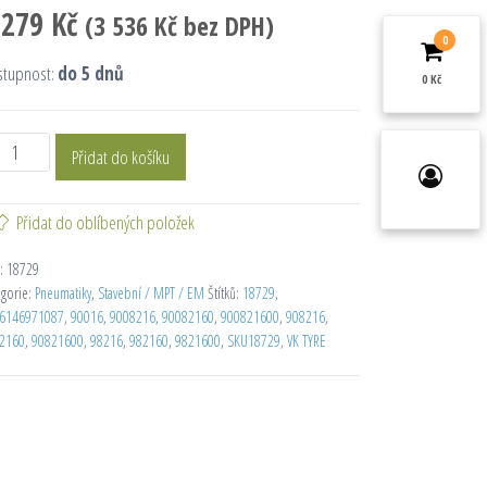
 279
Kč
(
3 536
Kč
bez DPH)
0
stupnost:
do 5 dnů
0 Kč
Přidat do košíku
Přidat do oblíbených položek
:
18729
egorie:
Pneumatiky
,
Stavební / MPT / EM
Štítků:
18729
,
6146971087
,
90016
,
9008216
,
90082160
,
900821600
,
908216
,
2160
,
90821600
,
98216
,
982160
,
9821600
,
SKU18729
,
VK TYRE