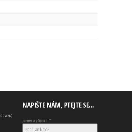
NAPIŠTE NÁM, PTEJTE SE…
oplatku)
Jméno a příjmení
*