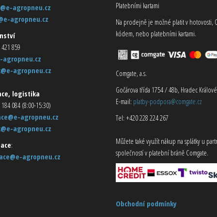
Platebními kartami
@e-agropneu.cz
@e-agropneu.cz
Na prodejně je možné platit v hotovosti, 
kódem, nebo platebními kartami.
nství
 421 859
-agropneu.cz
k@e-agropneu.cz
Comgate, a.s.
Gočárova třída 1754 / 48b, Hradec Králové
ce, logistika
E-mail:
platby-podpora@comgate.cz
 184 084 (8:00-15:30)
ace@e-agropneu.cz
Tel: +420 228 224 267
k@e-agropneu.cz
Můžete také využít nákup na splátky u par
ace
:
společností v platební bráně Comgate.
ace@e-agropneu.cz
Obchodní podmínky