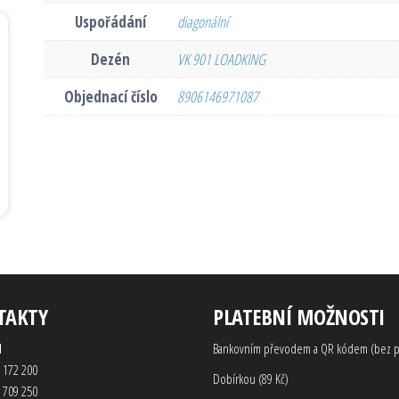
Uspořádání
diagonální
Dezén
VK 901 LOADKING
Objednací číslo
8906146971087
TAKTY
PLATEBNÍ MOŽNOSTI
d
Bankovním převodem a QR kódem (bez p
 172 200
Dobírkou (89 Kč)
 709 250