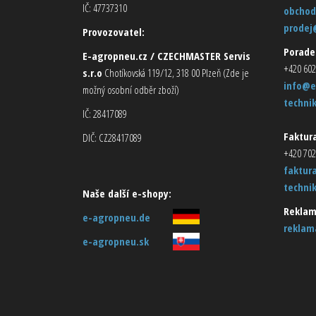
IČ: 47737310
obchod
prodej
Provozovatel:
Porade
E-agropneu.cz / CZECHMASTER Servis
+420 602
s.r.o
Chotíkovská 119/12, 318 00 Plzeň (Zde je
info@e
možný osobní odběr zboží)
techni
IČ: 28417089
Faktura
DIČ: CZ28417089
+420 702
faktur
techni
Naše další e-shopy:
Reklam
e-agropneu.de
reklam
e-agropneu.sk