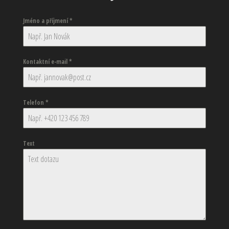
Jméno a příjmení
*
Kontaktní e-mail
*
Telefon
*
Text