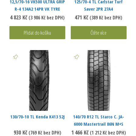
12,5/70-16 VK500 ULTRA GRIP
125/70-4 TL Carlstar Turf
R-4 134A2 14PR VK TYRE
Saver 2PR 27A4
4 823
Kč
471
Kč
(
3 986
Kč
bez DPH)
(
389
Kč
bez DPH)
Přidat do košíku
Čtěte více
130/70-10 TL Kenda K413 52J
140/70 R12 TL Starco C. JA-
6000 Mastertrail 86N M+S
930
Kč
1 466
Kč
(
769
Kč
bez DPH)
(
1 212
Kč
bez DPH)