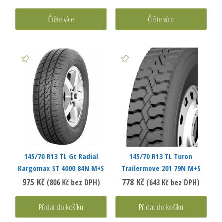
Čtěte více
Čtěte více
145/70 R13 TL Gt Radial
145/70 R13 TL Turon
Kargomax ST 4000 84N M+S
Trailermove 201 79N M+S
975
Kč
778
Kč
(
806
Kč
bez DPH)
(
643
Kč
bez DPH)
Přidat do košíku
Přidat do košíku