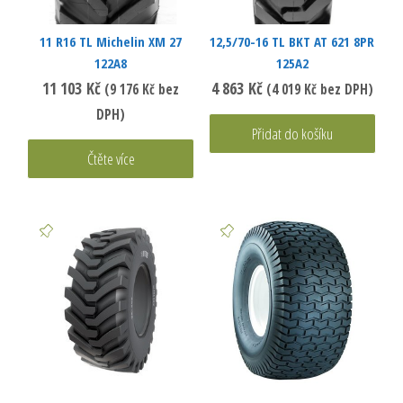
11 R16 TL Michelin XM 27
12,5/70-16 TL BKT AT 621 8PR
122A8
125A2
11 103
Kč
4 863
Kč
(
9 176
Kč
bez
(
4 019
Kč
bez DPH)
DPH)
Přidat do košíku
Čtěte více