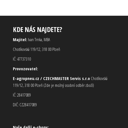
KDE NÁS NAJDETE?
Majitel:
Ivan Trnka, MBA
Chotíkovská 119/12, 318 00 Plzeň
IČ: 47737310
Provozovatel:
E-agropneu.cz / CZECHMASTER Servis s.r.o
Chotíkovská
119/12, 318 00 Plzeň (Zde je možný osobní odběr zboží)
IČ: 28417089
DIČ: CZ28417089
Naše další e-shopy: