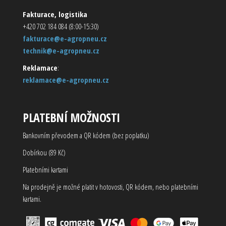
Fakturace, logistika
+420 702 184 084 (8:00-15:30)
fakturace@e-agropneu.cz
technik@e-agropneu.cz
Reklamace
:
reklamace@e-agropneu.cz
PLATEBNÍ MOŽNOSTI
Bankovním převodem a QR kódem (bez poplatku)
Dobírkou (89 Kč)
Platebními kartami
Na prodejně je možné platit v hotovosti, QR kódem, nebo platebními
kartami.