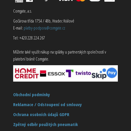
Comgate, a.s.
Gočárova třída 1754 / 48b, Hradec Králové
E-mail:
platby-podpora@comgate.cz
Tel: +420 228 224 267
Můžete také využít nákup na splátky u partnerských společností v
platební bráně Comgate.
Obchodní podmínky
Reklamace / Odstoupení od smlouvy
Ochrana osobních údajů GDPR
Zpětný odběr použitých pneumatik