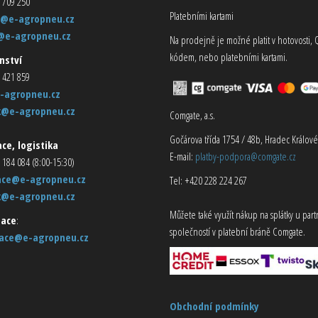
 709 250
Platebními kartami
@e-agropneu.cz
@e-agropneu.cz
Na prodejně je možné platit v hotovosti, 
kódem, nebo platebními kartami.
nství
 421 859
-agropneu.cz
k@e-agropneu.cz
Comgate, a.s.
Gočárova třída 1754 / 48b, Hradec Králové
ce, logistika
E-mail:
platby-podpora@comgate.cz
 184 084 (8:00-15:30)
ace@e-agropneu.cz
Tel: +420 228 224 267
k@e-agropneu.cz
Můžete také využít nákup na splátky u par
ace
:
společností v platební bráně Comgate.
ace@e-agropneu.cz
Obchodní podmínky