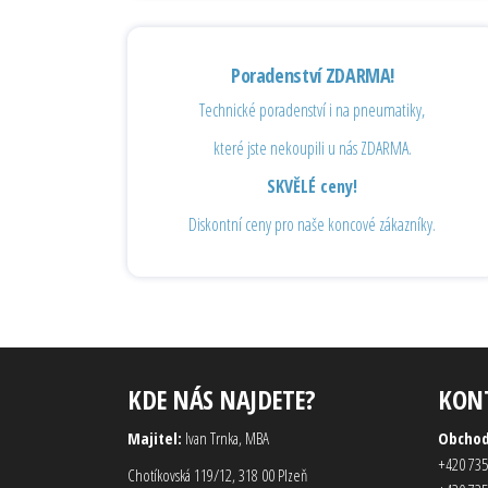
Poradenství ZDARMA!
Technické poradenství i na pneumatiky,
které jste nekoupili u nás ZDARMA.
SKVĚLÉ ceny!
Diskontní ceny pro naše koncové zákazníky.
KDE NÁS NAJDETE?
KON
Majitel:
Ivan Trnka, MBA
Obcho
+420 735
Chotíkovská 119/12, 318 00 Plzeň