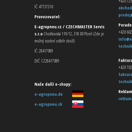
+420 725
IČ: 47737310
obchod
prodej
Provozovatel:
Porade
E-agropneu.cz / CZECHMASTER Servis
+420 602
s.r.o
Chotíkovská 119/12, 318 00 Plzeň (Zde je
info@e
možný osobní odběr zboží)
techni
IČ: 28417089
Faktura
DIČ: CZ28417089
+420 702
faktur
techni
Naše další e-shopy:
Reklam
e-agropneu.de
reklam
e-agropneu.sk