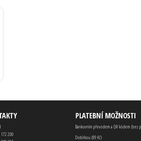
TAKTY
PLATEBNÍ MOŽNOSTI
d
Bankovním převodem a QR kódem (bez p
 172 200
Dobírkou (89 Kč)