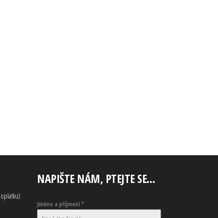
NAPIŠTE NÁM, PTEJTE SE…
oplatku)
Jméno a příjmení
*