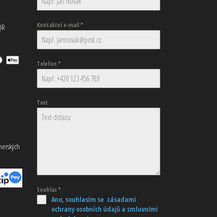
Kontaktní e-mail
*
QR
Telefon
*
Text
tnerských
Souhlas
*
Ano, souhlasím se zásadami
ochrany osobních údajů
a smluvními