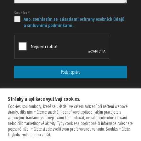
Souhlas
*
Ano, souhlasím se zásadami ochrany osobních údajů
a smluvními podmínkami.
Poslat zprávu
Stránky a aplikace využívají cookies.
Cookies jsou soubory, které se ukládají ve vašem zařízení při načtení webové
stránky, díky nim můžeme snadněji identifikovat způsob, jakým pracujete s
webovými stránkami, vstřícněji s vámi komunikovat, odhalit podvodné chování
nebo cílit marketingové aktivity. Typy cookies a podrobnější informace naleznete
popsané níže, můžete si zde zvolit svou preferovanou variantu. Souhlas můžete
kdykoliv změnit nebo zrušit.
Copyrights © 2026 CZECHMASTER Servis s.r.o (Všechna práva