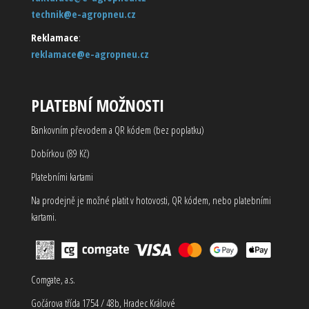
technik@e-agropneu.cz
Reklamace
:
reklamace@e-agropneu.cz
PLATEBNÍ MOŽNOSTI
Bankovním převodem a QR kódem (bez poplatku)
Dobírkou (89 Kč)
Platebními kartami
Na prodejně je možné platit v hotovosti, QR kódem, nebo platebními
kartami.
Comgate, a.s.
Gočárova třída 1754 / 48b, Hradec Králové