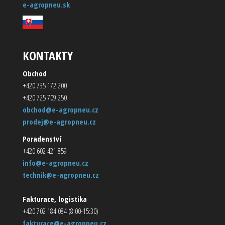
e-agropneu.sk
KONTAKTY
Obchod
+420 735 172 200
+420 725 709 250
obchod@e-agropneu.cz
prodej@e-agropneu.cz
Poradenství
+420 602 421 859
info@e-agropneu.cz
technik@e-agropneu.cz
Fakturace, logistika
+420 702 184 084 (8:00-15:30)
fakturace@e-agropneu.cz