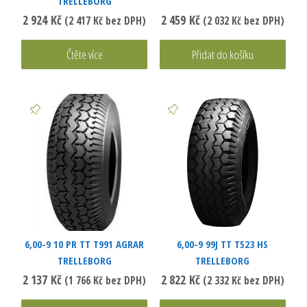
TRELLEBORG
2 924
Kč
2 459
Kč
(
2 417
Kč
bez DPH)
(
2 032
Kč
bez DPH)
Čtěte více
Přidat do košíku
6,00-9 10 PR TT T991 AGRAR
6,00-9 99J TT T523 HS
TRELLEBORG
TRELLEBORG
2 137
Kč
2 822
Kč
(
1 766
Kč
bez DPH)
(
2 332
Kč
bez DPH)