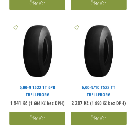
Čtěte více
Čtěte více
6,00-9 T522 TT 6PR
6,00-9/10 T522 TT
TRELLEBORG
TRELLEBORG
1 941
Kč
2 287
Kč
(
1 604
Kč
bez DPH)
(
1 890
Kč
bez DPH)
Čtěte více
Čtěte více