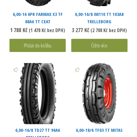
6,00-16 6PR FARMAX X3 TF
6,00-16/8 IM110 TT 103A8
88A6 TT CEAT
TRELLEBORG
1 788
Kč
3 277
Kč
(
1 478
Kč
bez DPH)
(
2 708
Kč
bez DPH)
Přidat do košíku
Čtěte více
6,00-16/8 TD27 TT 94A6
6,00-18/6 TF03 TT MITAS