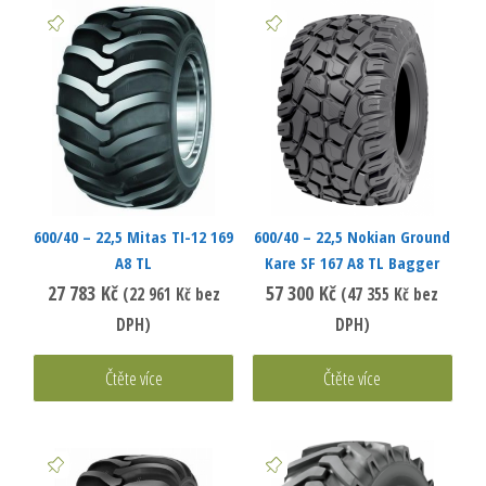
600/40 – 22,5 Mitas TI-12 169
600/40 – 22,5 Nokian Ground
A8 TL
Kare SF 167 A8 TL Bagger
27 783
Kč
57 300
Kč
(
22 961
Kč
bez
(
47 355
Kč
bez
DPH)
DPH)
Čtěte více
Čtěte více