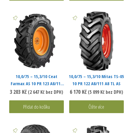
10,0/75 – 15,3/10 Ceat
10,0/75 – 15,3/10 Mitas TS-05
Farmax AS 10 PR 123 A8/111
10 PR 122 A8/111 A8 TL AS
A8 TL
3 203
Kč
6 170
Kč
(
2 647
Kč
bez DPH)
(
5 099
Kč
bez DPH)
Přidat do košíku
Čtěte více