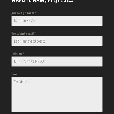
Jméno a příjmení
*
Kontaktní e-mail
*
Telefon
*
Text