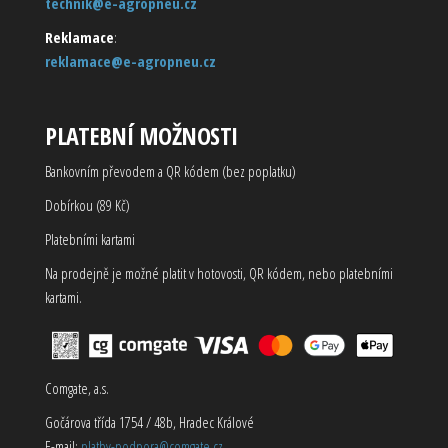
technik@e-agropneu.cz
Reklamace
:
reklamace@e-agropneu.cz
PLATEBNÍ MOŽNOSTI
Bankovním převodem a QR kódem (bez poplatku)
Dobírkou (89 Kč)
Platebními kartami
Na prodejně je možné platit v hotovosti, QR kódem, nebo platebními
kartami.
Comgate, a.s.
Gočárova třída 1754 / 48b, Hradec Králové
E-mail:
platby-podpora@comgate.cz