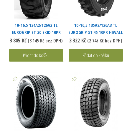
10-16,5 134A2/126A3 TL
10-16,5 135A2/126A3 TL
EUROGRIP ST 30 SKID 10PR
EUROGRIP ST 45 10PR HIWALL
3 805
Kč
3 322
Kč
(
3 145
Kč
bez DPH)
(
2 745
Kč
bez DPH)
Přidat do košíku
Přidat do košíku