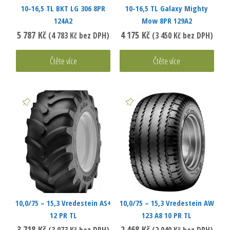
10-16,5 TL BKT LG 306 8PR
10-16,5 TL Galaxy Mighty
124A2
Mow 8PR 129A2
5 787
Kč
4 175
Kč
(
4 783
Kč
bez DPH)
(
3 450
Kč
bez DPH)
Čtěte více
Čtěte více
10,0/75 – 15,3 Vredestein AS+
10,0/75 – 15,3 Vredestein AW
12 PR TL
123 A8 10 PR TL
3 718
Kč
2 468
Kč
(
3 073
Kč
bez DPH)
(
2 040
Kč
bez DPH)