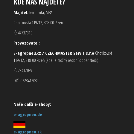
KDE NÁS NAJDETE?
Majitel:
Ivan Trnka, MBA
Chotíkovská 119/12, 318 00 Plzeň
IČ: 47737310
Provozovatel:
E-agropneu.cz / CZECHMASTER Servis s.r.o
Chotíkovská
119/12, 318 00 Plzeň (Zde je možný osobní odběr zboží)
IČ: 28417089
DIČ: CZ28417089
Naše další e-shopy:
e-agropneu.de
e-agropneu.sk