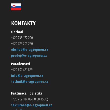
KONTAKTY
Obchod
+420 735 172 200
+420 725 709 250
obchod@e-agropneu.cz
prodej@e-agropneu.cz
Poradenství
+420 602 421 859
info@e-agropneu.cz
technik@e-agropneu.cz
Fakturace, logistika
+420 702 184 084 (8:00-15:30)
fakturace@e-agropneu.cz