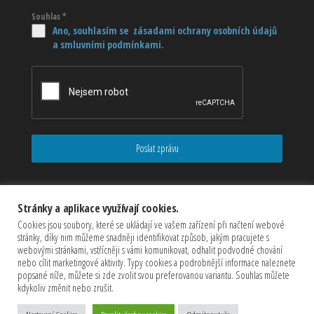
Souhlas
*
Ano, souhlasím se zásadami ochrany osobních údajů
a smluvními podmínkami.
Poslat zprávu
Stránky a aplikace využívají cookies.
Cookies jsou soubory, které se ukládají ve vašem zařízení při načtení webové
stránky, díky nim můžeme snadněji identifikovat způsob, jakým pracujete s
webovými stránkami, vstřícněji s vámi komunikovat, odhalit podvodné chování
nebo cílit marketingové aktivity. Typy cookies a podrobnější informace naleznete
popsané níže, můžete si zde zvolit svou preferovanou variantu. Souhlas můžete
kdykoliv změnit nebo zrušit.
Copyrights © 2026 CZECHMASTER Servis s.r.o (Všechna práva