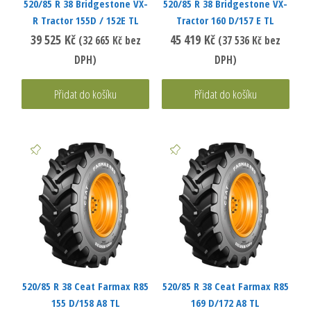
520/85 R 38 Bridgestone VX-
520/85 R 38 Bridgestone VX-
R Tractor 155D / 152E TL
Tractor 160 D/157 E TL
39 525
Kč
45 419
Kč
(
32 665
Kč
bez
(
37 536
Kč
bez
DPH)
DPH)
Přidat do košíku
Přidat do košíku
520/85 R 38 Ceat Farmax R85
520/85 R 38 Ceat Farmax R85
155 D/158 A8 TL
169 D/172 A8 TL