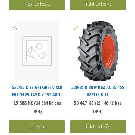
Přidat do košíku
Přidat do košíku
520/85 R 38 GRI GREEN XLR
520/85 R 38 Mitas AC 85 155
EARTH 85 149 D / 152 A8 TL
A8/155 B TL
29 868
Kč
30 427
Kč
(
24 684
Kč
bez
(
25 146
Kč
bez
DPH)
DPH)
Čtěte více
Přidat do košíku