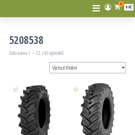
0
0 KČ
5208538
Zobrazeno 1. – 12. z 43 výsledků