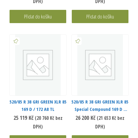
DPH)
DPH)
Přidat do košíku
Přidat do košíku
520/85 R 38 GRI GREEN XLR 85
520/85 R 38 GRI GREEN XLR 85
169 D / 172 A8 TL
Special Compound 169 D /
172 A8 TL
25 119
Kč
26 200
Kč
(
20 760
Kč
bez
(
21 653
Kč
bez
DPH)
DPH)