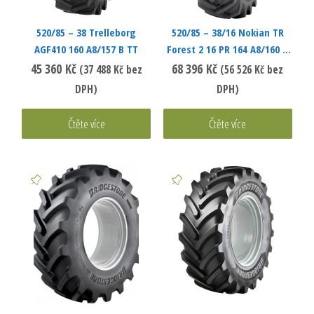
520/85 – 38 Trelleborg
520/85 – 38/16 Nokian TR
AGF410 160 A8/157 B TT
Forest 2 16 PR 164 A8/160 B
TL AS
45 360
Kč
68 396
Kč
(
37 488
Kč
bez
(
56 526
Kč
bez
DPH)
DPH)
Čtěte více
Čtěte více