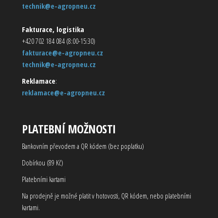
technik@e-agropneu.cz
Fakturace, logistika
+420 702 184 084 (8:00-15:30)
fakturace@e-agropneu.cz
technik@e-agropneu.cz
Reklamace
:
reklamace@e-agropneu.cz
PLATEBNÍ MOŽNOSTI
Bankovním převodem a QR kódem (bez poplatku)
Dobírkou (89 Kč)
Platebními kartami
Na prodejně je možné platit v hotovosti, QR kódem, nebo platebními
kartami.