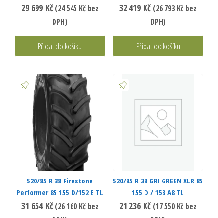
29 699
Kč
32 419
Kč
(
24 545
Kč
bez
(
26 793
Kč
bez
DPH)
DPH)
Přidat do košíku
Přidat do košíku
520/85 R 38 Firestone
520/85 R 38 GRI GREEN XLR 85
Performer 85 155 D/152 E TL
155 D / 158 A8 TL
31 654
Kč
21 236
Kč
(
26 160
Kč
bez
(
17 550
Kč
bez