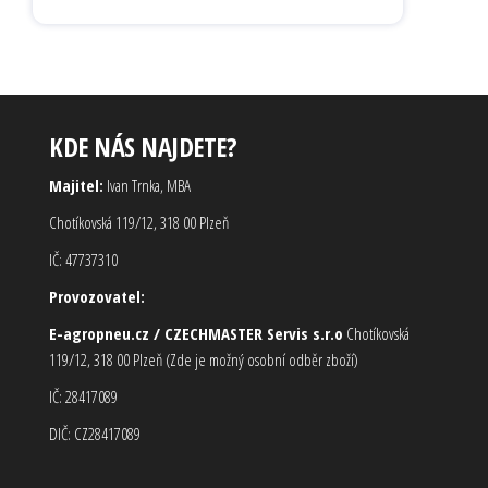
KDE NÁS NAJDETE?
Majitel:
Ivan Trnka, MBA
Chotíkovská 119/12, 318 00 Plzeň
IČ: 47737310
Provozovatel:
E-agropneu.cz / CZECHMASTER Servis s.r.o
Chotíkovská
119/12, 318 00 Plzeň (Zde je možný osobní odběr zboží)
IČ: 28417089
DIČ: CZ28417089